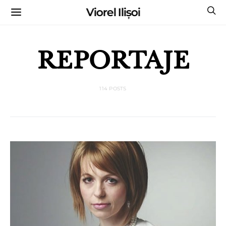
Viorel Ilișoi
CUMPĂRĂ CĂRȚILE MELE CU AUTOGRAF
REPORTAJE
114 POSTS