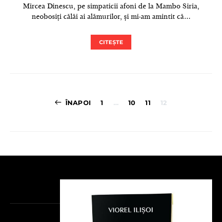
Mircea Dinescu, pe simpaticii afoni de la Mambo Siria,
neobosiți călăi ai alămurilor, și mi-am amintit că…
CITEȘTE
Paginație
ÎNAPOI
1
…
10
11
12
articole