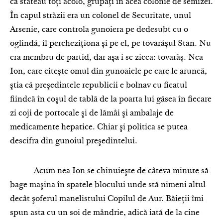
că stăteau toţi acolo, grupaţi în acea colonie de semizei.
În capul străzii era un colonel de Securitate, unul
Arsenie, care controla gunoiera pe dedesubt cu o
oglindă, îl percheziţiona şi pe el, pe tovarăşul Stan. Nu
era membru de partid, dar aşa i se zicea: tovarăș. Nea
Ion, care citeşte omul din gunoaiele pe care le aruncă,
ştia că preşedintele republicii e bolnav cu ficatul
fiindcă în coşul de tablă de la poarta lui găsea în fiecare
zi coji de portocale şi de lămâi şi ambalaje de
medicamente hepatice. Chiar şi politica se putea
descifra din gunoiul preşedintelui.
Acum nea Ion se chinuieşte de câteva minute să
bage maşina în spatele blocului unde stă nimeni altul
decât şoferul manelistului Copilul de Aur. Băieții îmi
spun asta cu un soi de mândrie, adică iată de la cine