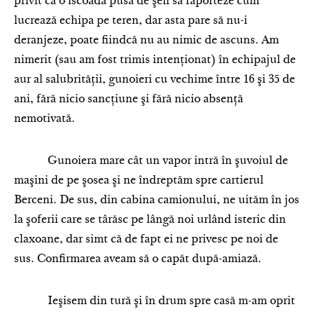
privit ca o iscoadă pusă de şefi să raporteze cum
lucrează echipa pe teren, dar asta pare să nu-i
deranjeze, poate fiindcă nu au nimic de ascuns. Am
nimerit (sau am fost trimis intenţionat) în echipajul de
aur al salubrităţii, gunoieri cu vechime între 16 şi 35 de
ani, fără nicio sancţiune şi fără nicio absenţă
nemotivată.
Gunoiera mare cât un vapor intră în şuvoiul de
maşini de pe şosea şi ne îndreptăm spre cartierul
Berceni. De sus, din cabina camionului, ne uităm în jos
la şoferii care se târăsc pe lângă noi urlând isteric din
claxoane, dar simt că de fapt ei ne privesc pe noi de
sus. Confirmarea aveam să o capăt după-amiază.
Ieşisem din tură şi în drum spre casă m-am oprit