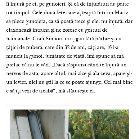
îi înjură pe ei, pe gunoieri. Şi că de înjurături au parte
tot timpul. Cele două fete care aşteaptă într-un Matiz
să plece gunoiera, ca să poată trece şi ele, nu înjură, dar
claxonează întruna şi ne zoresc cu gesturi de
haimanale. Grafi Simion, un ţigan fără bărbie şi cu
ţâţici de puberă, care din 32 de ani, câţi are, 16 i-a
muncit la gunoi, jumătate de viaţă, îmi spune să mă
prefac că nu le văd. „Dacă răspunzi când te înjură un
nervos de ăsta, apare altul, mai zice şi ăla ceva, apare şi-
un levier, nici nu ştii la ce se poate ajunge. Cel mai bine
e să îţi vezi de treabă“, mă sfătuieşte el.