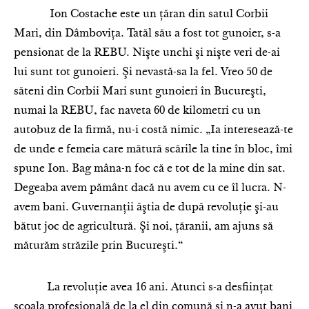
Ion Costache este un ţăran din satul Corbii
Mari, din Dâmboviţa. Tatăl său a fost tot gunoier, s-a
pensionat de la REBU. Nişte unchi şi nişte veri de-ai
lui sunt tot gunoieri. Şi nevastă-sa la fel. Vreo 50 de
săteni din Corbii Mari sunt gunoieri în Bucureşti,
numai la REBU, fac naveta 60 de kilometri cu un
autobuz de la firmă, nu-i costă nimic. „Ia interesează-te
de unde e femeia care mătură scările la tine în bloc, îmi
spune Ion. Bag mâna-n foc că e tot de la mine din sat.
Degeaba avem pământ dacă nu avem cu ce îl lucra. N-
avem bani. Guvernanţii ăştia de după revoluţie şi-au
bătut joc de agricultură. Şi noi, ţăranii, am ajuns să
măturăm străzile prin Bucureşti.“
La revoluţie avea 16 ani. Atunci s-a desfiinţat
şcoala profesională de la el din comună şi n-a avut bani