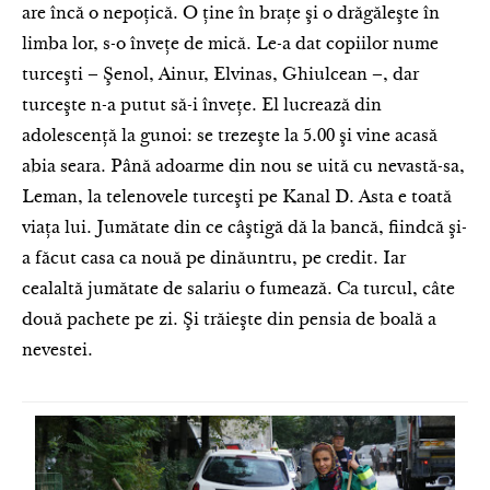
are încă o nepoţică. O ţine în braţe şi o drăgăleşte în
limba lor, s-o înveţe de mică. Le-a dat copiilor nume
turceşti – Şenol, Ainur, Elvinas, Ghiulcean –, dar
turceşte n-a putut să-i înveţe. El lucrează din
adolescenţă la gunoi: se trezeşte la 5.00 şi vine acasă
abia seara. Până adoarme din nou se uită cu nevastă-sa,
Leman, la telenovele turceşti pe Kanal D. Asta e toată
viaţa lui. Jumătate din ce câştigă dă la bancă, fiindcă şi-
a făcut casa ca nouă pe dinăuntru, pe credit. Iar
cealaltă jumătate de salariu o fumează. Ca turcul, câte
două pachete pe zi. Şi trăieşte din pensia de boală a
nevestei.