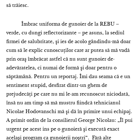
să trăiesc.
Îmbrac uniforma de gunoier de la REBU –
verde, cu dungi reflectorizante – pe asuns, la sediul
firmei de salubritate, şi ies de acolo gândindu-mă doar
cum să le explic cunoscuţilor care ar putea să mă vadă
prin oraş îmbrăcat astfel că nu sunt gunoier de-
adevăratelea, ci numai de formă şi doar pentru o
săptămână. Pentru un reportaj. Îmi dau seama că e un
sentiment stupid, desfirat dintr-un ghem de
prejudecăţi pe care nu mi le-am recunoscut niciodată,
însă nu am timp să mă mustru fiindcă tehnicianul
Nicolae Hodovanschi mă şi dă în primire unui echipaj.
A primit ordin de la consilierul George Nicolau: „Îl pui
urgent pe acest ins pe o gunoieră şi execută exact
acelaşi program ca gunoierii noştri“. Fără alte