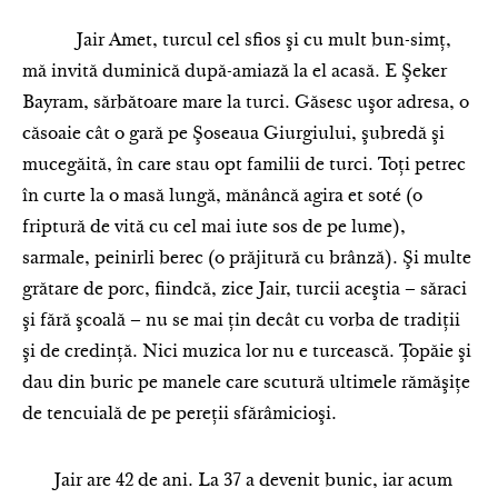
Jair Amet, turcul cel sfios şi cu mult bun-simţ,
mă invită duminică după-amiază la el acasă. E Şeker
Bayram, sărbătoare mare la turci. Găsesc uşor adresa, o
căsoaie cât o gară pe Şoseaua Giurgiului, şubredă şi
mucegăită, în care stau opt familii de turci. Toţi petrec
în curte la o masă lungă, mănâncă agira et soté (o
friptură de vită cu cel mai iute sos de pe lume),
sarmale, peinirli berec (o prăjitură cu brânză). Şi multe
grătare de porc, fiindcă, zice Jair, turcii aceştia – săraci
şi fără şcoală – nu se mai ţin decât cu vorba de tradiţii
şi de credinţă. Nici muzica lor nu e turcească. Ţopăie şi
dau din buric pe manele care scutură ultimele rămăşiţe
de tencuială de pe pereţii sfărâmicioşi.
Jair are 42 de ani. La 37 a devenit bunic, iar acum