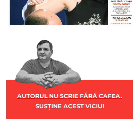
AUTORUL NU SCRIE FĂRĂ CAFEA.
SUSȚINE ACEST VICIU!