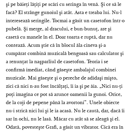
şi pe băieţi lăţiţi pe scări cu seringa în venă. Şi ce să le
facă? El strânge gunoiul şi atât. Asta e treaba lui. Nu-l
interesează seringile. Tocmai a găsit un casetofon într-o
pubelă. Şi merge, al dracului, e bun-bunuţ, are şi
casetă cu manele în el. Doar toarta e ruptă, dar nu
contează. Acum ştie că în blocul ăla cineva şi-a
cumpărat combină muzicală bengoasă sau calculator şi
a renunţat la naşparliul de casetofon. Teoria i se
confirmă imediat, când găseşte ambalajul combinei
muzicale. Mai găseşte şi o pereche de adidaşi mişto,
zici că nici n-au fost încălţaţi, îi ia şi pe ăia. „Nici nu-ţi
poţi imagina ce pot să arunce oamenii la gunoi. Orice,
de la coji de pepene până la avortoni”. Unele obiecte
nu-i strică nici lui şi le ia acasă. Nu le caută, dar, dacă îi
sar în ochi, nu le lasă. Măcar cu atât să se aleagă şi el.
Odată, povesteşte Grafi, a găsit un vibrator. Cică era în