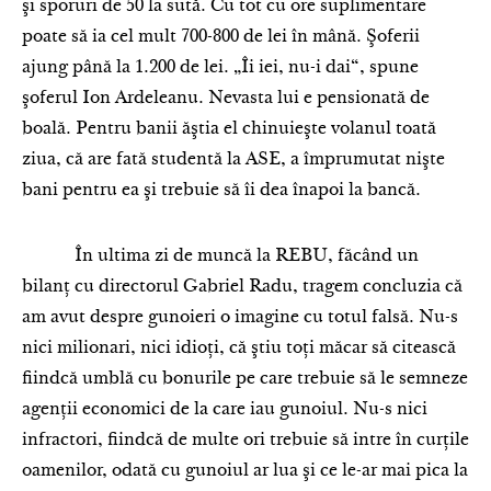
şi sporuri de 50 la sută. Cu tot cu ore suplimentare
poate să ia cel mult 700-800 de lei în mână. Şoferii
ajung până la 1.200 de lei. „Îi iei, nu-i dai“, spune
şoferul Ion Ardeleanu. Nevasta lui e pensionată de
boală. Pentru banii ăştia el chinuieşte volanul toată
ziua, că are fată studentă la ASE, a împrumutat nişte
bani pentru ea şi trebuie să îi dea înapoi la bancă.
În ultima zi de muncă la REBU, făcând un
bilanţ cu directorul Gabriel Radu, tragem concluzia că
am avut despre gunoieri o imagine cu totul falsă. Nu-s
nici milionari, nici idioţi, că ştiu toţi măcar să citească
fiindcă umblă cu bonurile pe care trebuie să le semneze
agenţii economici de la care iau gunoiul. Nu-s nici
infractori, fiindcă de multe ori trebuie să intre în curţile
oamenilor, odată cu gunoiul ar lua şi ce le-ar mai pica la