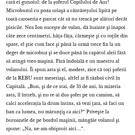
cară ei gunoiul: de la șoferul Copilului de Aur!
Microbuzul cu poza uriaşă a cântăreţului lipită pe
toată caroseria e parcat cât să nu treacă pe alături decât
pisicile. Nea Ion suceşte de volan, dă înainte şi înapoi
câte zece centimetri, hâţa-fâţa, cârmeşte şi cu roţile din
spate, el ştie cum face şi până la urmă trece fix la un
deget de microbuz şi se duce până în capătul aleii fără
să atingă vreo maşină. Fără îndoială e un maestru al
volanului. Îi spun asta şi el, modest, zice că toţi şoferii
de la REBU sunt meseriaşi, altfel ar fi război civil în
Capitală. „Bun, şi de ce stai, de 35 de ani, în mizeria
asta, îl întreb, şi nu te-ai dus şofer pe un camion, să
calci acceleraţia la drum întins, să vezi ţara, să faci un
ban ca lumea, nu mărunţiş ca aici?“ Priveşte la
butoanele de pe bordul maşinii, mângâie volanul şi
spune: „Na, ne-am obişnuit aici…“.