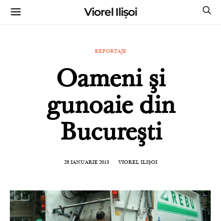
Viorel Ilișoi
CUMPĂRĂ CĂRȚILE MELE CU AUTOGR
REPORTAJE
Oameni şi
gunoaie din
Bucureşti
28 IANUARIE 2013
VIOREL ILIȘOI