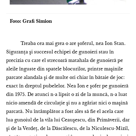
Foto: Grafi Simion
Treaba cea mai grea o are şoferul, nea Ion Stan.
Siguranţa şi succesul echipei de gunoieri stau în
precizia cu care el strecoară matahala de gunoieră pe
aleile înguste din spatele blocurilor, printre maşinile
parcate alandala şi de multe ori chiar în bătaie de joc:
exact în dreptul pubelelor. Nea Ion e şofer pe gunoieră
din 1975. De atunci n-a lipsit o zi de la muncă, n-a luat
nicio amendă de circulaţie şi nu a zgâriat nici o maşină
parcată. Nu întâmplător a fost ales să fie el acela care
lua gunoiul de la vila lui Ceauşescu, din Primăverii, dar
şi de la Verdeţ, de la Dăscălescu, de la Niculescu-Mizil,