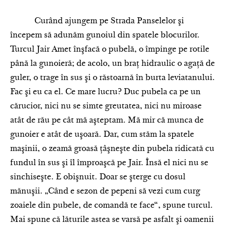
Curând ajungem pe Strada Panselelor şi
începem să adunăm gunoiul din spatele blocurilor.
Turcul Jair Amet înşfacă o pubelă, o împinge pe rotile
până la gunoieră; de acolo, un braţ hidraulic o agaţă de
guler, o trage în sus şi o răstoarnă în burta leviatanului.
Fac şi eu ca el. Ce mare lucru? Duc pubela ca pe un
cărucior, nici nu se simte greutatea, nici nu miroase
atât de rău pe cât mă aşteptam. Mă mir că munca de
gunoier e atât de uşoară. Dar, cum stăm la spatele
maşinii, o zeamă groasă ţâşneşte din pubela ridicată cu
fundul în sus şi îl împroaşcă pe Jair. Însă el nici nu se
sinchiseşte. E obişnuit. Doar se şterge cu dosul
mănuşii. „Când e sezon de pepeni să vezi cum curg
zoaiele din pubele, de comandă te face“, spune turcul.
Mai spune că lăturile astea se varsă pe asfalt şi oamenii