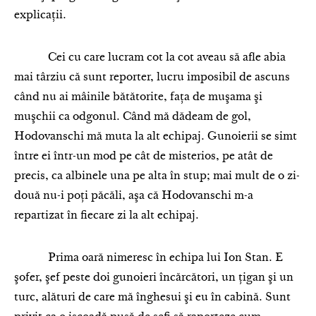
explicații.
Cei cu care lucram cot la cot aveau să afle abia
mai târziu că sunt reporter, lucru imposibil de ascuns
când nu ai mâinile bătătorite, faţa de muşama şi
muşchii ca odgonul. Când mă dădeam de gol,
Hodovanschi mă muta la alt echipaj. Gunoierii se simt
între ei într-un mod pe cât de misterios, pe atât de
precis, ca albinele una pe alta în stup; mai mult de o zi-
două nu-i poţi păcăli, aşa că Hodovanschi m-a
repartizat în fiecare zi la alt echipaj.
Prima oară nimeresc în echipa lui Ion Stan. E
şofer, şef peste doi gunoieri încărcători, un ţigan şi un
turc, alături de care mă înghesui şi eu în cabină. Sunt