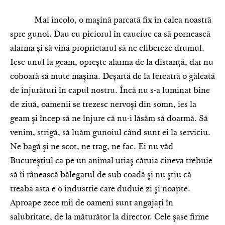
Mai încolo, o maşină parcată fix în calea noastră
spre gunoi. Dau cu piciorul în cauciuc ca să pornească
alarma şi să vină proprietarul să ne elibereze drumul.
Iese unul la geam, opreşte alarma de la distanţă, dar nu
coboară să mute maşina. Deșartă de la fereatră o găleată
de înjurături în capul nostru. Încă nu s-a luminat bine
de ziuă, oamenii se trezesc nervoşi din somn, ies la
geam şi încep să ne înjure că nu-i lăsăm să doarmă. Să
venim, strigă, să luăm gunoiul când sunt ei la serviciu.
Ne bagă şi ne scot, ne trag, ne fac. Ei nu văd
Bucureştiul ca pe un animal uriaş căruia cineva trebuie
să îi rânească bălegarul de sub coadă şi nu ştiu că
treaba asta e o industrie care duduie zi şi noapte.
Aproape zece mii de oameni sunt angajaţi în
salubritate, de la măturător la director. Cele şase firme