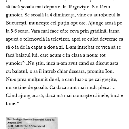
să facă şcoala mai departe, la Târgovişte. S-a făcut
gunoier. Se scoală la 4 dimineaţa, vine cu autobuzul la
Bucureşti, munceşte cel puţin opt ore. Ajunge acasă pe
la 5-6 seara. Vara mai face câte ceva prin grădină, iarna
apucă o telenovelă la televizor, apoi se culcă devreme ca
să o ia de la capăt a doua zi. L-am întrebat ce vrea să se
facă băiatul lui, care acum e în clasa a noua: tot
gunoier? „Nu ştiu, încă n-am avut când să discut asta
cu băiatul, o să îl întreb chiar deseară, promite Ion.
Nu-s prea mulţumit de el, a cam luat-o pe căi greşite,
nu se ţine de şcoală. Că dacă sunt mai mult plecat…
Când ajung acasă, dacă mă mai cunoaşte câinele, încă e
bine.“