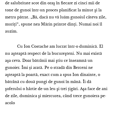
de salubritate scot din oraş în fiecare zi cinci mii de
tone de gunoi într-un proces planificat la minut şi la
metru pătrat. „Bă, dacă nu vă luăm gunoiul câteva zile,
muriţi“, spune nea Mărin printre dinţi. Numai noi îl
auzim.
Cu Ion Costache am lucrat într-o duminică. El
nu aşteaptă respect de la bucureşteni. Nu mai există
aşa ceva. Doar bătrânii mai ştiu ce înseamnă un
gunoier. Îmi și arată. Pe o stradă din Berceni ne
aşteaptă la poartă, exact cum a spus Ion dinainte, o
bătrână cu două pungi de gunoi în mână. Îi dă
şoferului o hârtie de-un leu şi trei ţigări. Aşa face de ani
de zile, duminica şi miercurea, când trece gunoiera pe-
acolo