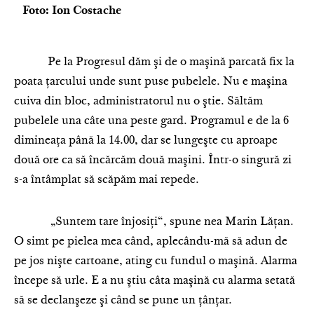
Foto: Ion Costache
Pe la Progresul dăm şi de o maşină parcată fix la
poata ţarcului unde sunt puse pubelele. Nu e maşina
cuiva din bloc, administratorul nu o ştie. Săltăm
pubelele una câte una peste gard. Programul e de la 6
dimineaţa până la 14.00, dar se lungeşte cu aproape
două ore ca să încărcăm două maşini. Într-o singură zi
s-a întâmplat să scăpăm mai repede.
„Suntem tare înjosiţi“, spune nea Marin Lăţan.
O simt pe pielea mea când, aplecându-mă să adun de
pe jos nişte cartoane, ating cu fundul o maşină. Alarma
începe să urle. E a nu ştiu câta maşină cu alarma setată
să se declanşeze şi când se pune un ţânţar.