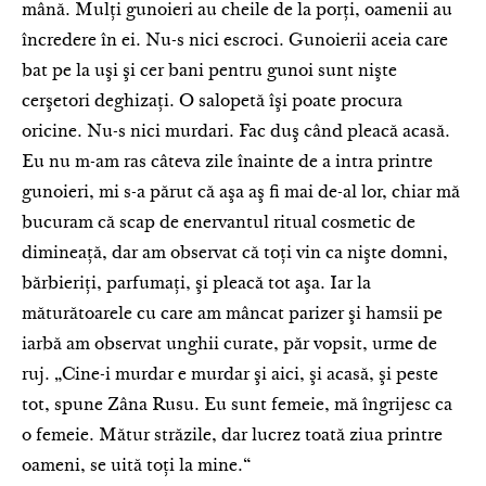
mână. Mulţi gunoieri au cheile de la porţi, oamenii au
încredere în ei. Nu-s nici escroci. Gunoierii aceia care
bat pe la uşi şi cer bani pentru gunoi sunt nişte
cerşetori deghizaţi. O salopetă îşi poate procura
oricine. Nu-s nici murdari. Fac duş când pleacă acasă.
Eu nu m-am ras câteva zile înainte de a intra printre
gunoieri, mi s-a părut că aşa aş fi mai de-al lor, chiar mă
bucuram că scap de enervantul ritual cosmetic de
dimineaţă, dar am observat că toţi vin ca nişte domni,
bărbieriţi, parfumaţi, şi pleacă tot aşa. Iar la
măturătoarele cu care am mâncat parizer şi hamsii pe
iarbă am observat unghii curate, păr vopsit, urme de
ruj. „Cine-i murdar e murdar şi aici, şi acasă, şi peste
tot, spune Zâna Rusu. Eu sunt femeie, mă îngrijesc ca
o femeie. Mătur străzile, dar lucrez toată ziua printre
oameni, se uită toţi la mine.“