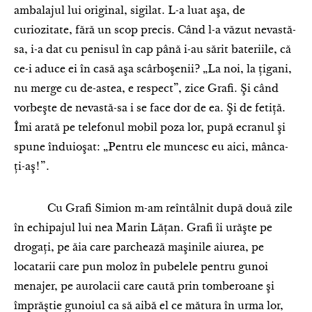
ambalajul lui original, sigilat. L-a luat aşa, de
curiozitate, fără un scop precis. Când l-a văzut nevastă-
sa, i-a dat cu penisul în cap până i-au sărit bateriile, că
ce-i aduce ei în casă aşa scârboşenii? „La noi, la ţigani,
nu merge cu de-astea, e respect”, zice Grafi. Şi când
vorbeşte de nevastă-sa i se face dor de ea. Şi de fetiţă.
Îmi arată pe telefonul mobil poza lor, pupă ecranul şi
spune înduioşat: „Pentru ele muncesc eu aici, mânca-
ţi-aş!”.
Cu Grafi Simion m-am reîntâlnit după două zile
în echipajul lui nea Marin Lăţan. Grafi îi urăşte pe
drogaţi, pe ăia care parchează maşinile aiurea, pe
locatarii care pun moloz în pubelele pentru gunoi
menajer, pe aurolacii care caută prin tomberoane şi
împrăştie gunoiul ca să aibă el ce mătura în urma lor,