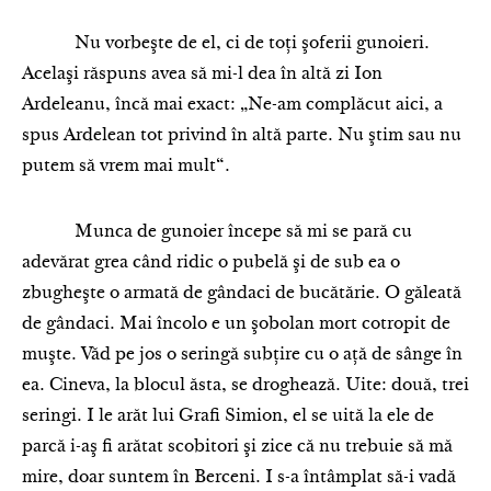
Nu vorbeşte de el, ci de toţi şoferii gunoieri.
Acelaşi răspuns avea să mi-l dea în altă zi Ion
Ardeleanu, încă mai exact: „Ne-am complăcut aici, a
spus Ardelean tot privind în altă parte. Nu ştim sau nu
putem să vrem mai mult“.
Munca de gunoier începe să mi se pară cu
adevărat grea când ridic o pubelă şi de sub ea o
zbugheşte o armată de gândaci de bucătărie. O găleată
de gândaci. Mai încolo e un şobolan mort cotropit de
muşte. Văd pe jos o seringă subţire cu o aţă de sânge în
ea. Cineva, la blocul ăsta, se droghează. Uite: două, trei
seringi. I le arăt lui Grafi Simion, el se uită la ele de
parcă i-aş fi arătat scobitori şi zice că nu trebuie să mă
mire, doar suntem în Berceni. I s-a întâmplat să-i vadă