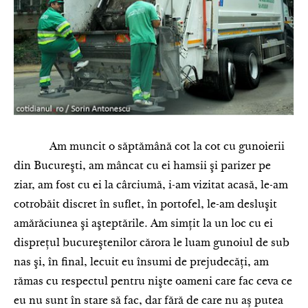
Am muncit o săptămână cot la cot cu gunoierii
din Bucureşti, am mâncat cu ei hamsii şi parizer pe
ziar, am fost cu ei la cârciumă, i-am vizitat acasă, le-am
cotrobăit discret în suflet, în portofel, le-am desluşit
amărăciunea şi aşteptările. Am simţit la un loc cu ei
dispreţul bucureştenilor cărora le luam gunoiul de sub
nas şi, în final, lecuit eu însumi de prejudecăţi, am
rămas cu respectul pentru nişte oameni care fac ceva ce
eu nu sunt în stare să fac, dar f
ără de care nu aș putea