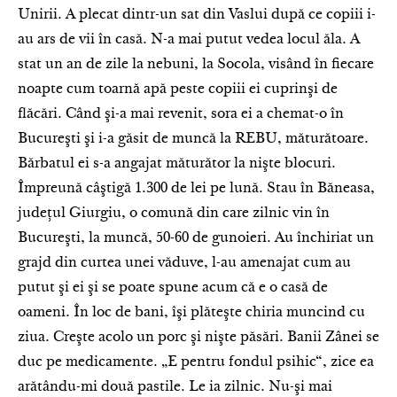
Unirii. A plecat dintr-un sat din Vaslui după ce copiii i-
au ars de vii în casă. N-a mai putut vedea locul ăla. A
stat un an de zile la nebuni, la Socola, visând în fiecare
noapte cum toarnă apă peste copiii ei cuprinşi de
flăcări. Când şi-a mai revenit, sora ei a chemat-o în
Bucureşti şi i-a găsit de muncă la REBU, măturătoare.
Bărbatul ei s-a angajat măturător la nişte blocuri.
Împreună câştigă 1.300 de lei pe lună. Stau în Băneasa,
judeţul Giurgiu, o comună din care zilnic vin în
Bucureşti, la muncă, 50-60 de gunoieri. Au închiriat un
grajd din curtea unei văduve, l-au amenajat cum au
putut şi ei şi se poate spune acum că e o casă de
oameni. În loc de bani, îşi plăteşte chiria muncind cu
ziua. Creşte acolo un porc şi nişte păsări. Banii Zânei se
duc pe medicamente. „E pentru fondul psihic“, zice ea
arătându-mi două pastile. Le ia zilnic. Nu-şi mai