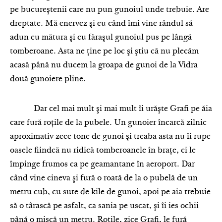
pe bucureştenii care nu pun gunoiul unde trebuie. Are
dreptate. Mă enervez şi eu când îmi vine rândul să
adun cu mătura şi cu făraşul gunoiul pus pe lângă
tomberoane. Asta ne ţine pe loc şi ştiu că nu plecăm
acasă până nu ducem la groapa de gunoi de la Vidra
două gunoiere pline.
Dar cel mai mult şi mai mult îi urăşte Grafi pe ăia
care fură roţile de la pubele. Un gunoier încarcă zilnic
aproximativ zece tone de gunoi şi treaba asta nu îi rupe
oasele fiindcă nu ridică tomberoanele în braţe, ci le
împinge frumos ca pe geamantane în aeroport. Dar
când vine cineva şi fură o roată de la o pubel
ă
de un
metru cub, cu sute de kile de gunoi, apoi pe aia trebuie
să o târască pe asfalt, ca sania pe uscat, şi îi ies ochii
până o mişcă un metru. Roţile, zice Grafi, le fură