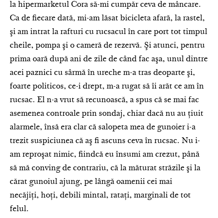
la hipermarketul Cora să-mi cumpăr ceva de mâncare.
Ca de fiecare dată, mi-am lăsat bicicleta afară, la rastel,
şi am intrat la rafturi cu rucsacul în care port tot timpul
cheile, pompa şi o cameră de rezervă. Şi atunci, pentru
prima oară după ani de zile de când fac aşa, unul dintre
acei paznici cu sârmă în ureche m-a tras deoparte şi,
foarte politicos, ce-i drept, m-a rugat să îi arăt ce am în
rucsac. El n-a vrut să recunoască, a spus că se mai fac
asemenea controale prin sondaj, chiar dacă nu au ţiuit
alarmele, însă era clar că salopeta mea de gunoier i-a
trezit suspiciunea că aş fi ascuns ceva în rucsac. Nu i-
am reproşat nimic, fiindcă eu însumi am crezut, până
să mă conving de contrariu, că la măturat străzile şi la
cărat gunoiul ajung, pe lângă oamenii cei mai
necăjiţi, hoţi, debili mintal, rataţi, marginali de tot
felul.