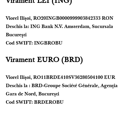
Virament LEI (ING)
Viorel Ilișoi,
RO20INGB0000999903842333
RON
Deschis la: ING Bank N.V. Amsterdam, Sucursala
Bucureşti
Cod SWIFT: INGBROBU
Virament EURO (BRD)
Viorel Ilișoi, RO11BRDE410SV36280504100 EUR
Deschis la : BRD-Groupe Société Générale, Agenția
Gara de Nord, București
Cod SWIFT: BRDEROBU