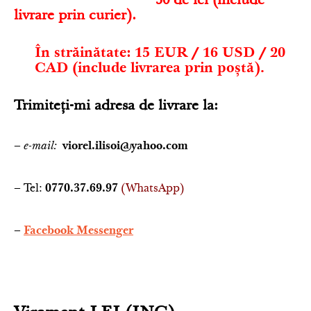
50 de lei (include
livrare prin curier).
În străinătate
:
15 EUR / 16 USD / 20
CAD (include livrarea prin poștă).
Trimiteți-mi
adresa de livrare la:
–
e-mail:
viorel.ilisoi@yahoo.com
– Tel:
(WhatsApp)
0770.37.69.97
–
Facebook Messenger