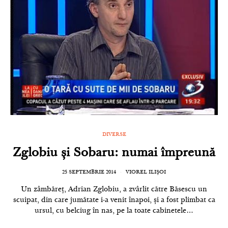
DIVERSE
Zglobiu și Sobaru: numai împreună
25 SEPTEMBRIE 2014
VIOREL ILIȘOI
Un zâmbăreț, Adrian Zglobiu, a zvârlit către Băsescu un
scuipat, din care jumătate i-a venit înapoi, și a fost plimbat ca
ursul, cu belciug în nas, pe la toate cabinetele…