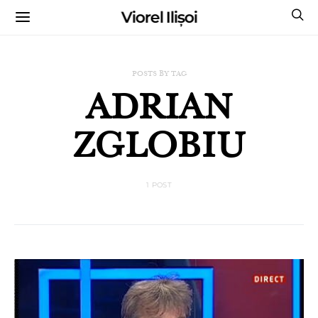
Viorel Ilișoi
CUMPĂRĂ CĂRȚILE MELE CU AUTOGRAF
POSTS BY TAG
ADRIAN
ZGLOBIU
1 POST