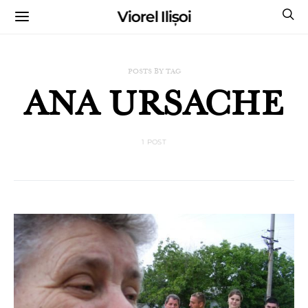
Viorel Ilișoi
CUMPĂRĂ CĂRȚILE MELE CU AUTOGRAF
POSTS BY TAG
ANA URSACHE
1 POST