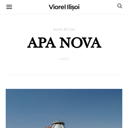
Viorel Ilișoi
CUMPĂRĂ CĂRȚILE MELE CU AUTOGRAF
POSTS BY TAG
APA NOVA
1 POST