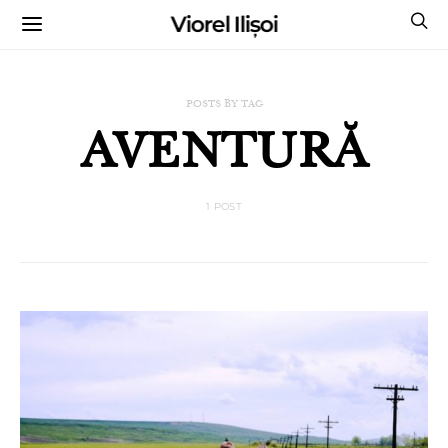
Viorel Ilișoi
CUMPĂRĂ CĂRȚILE MELE CU AUTOGRAF
POSTS BY TAG
AVENTURĂ
1 POST