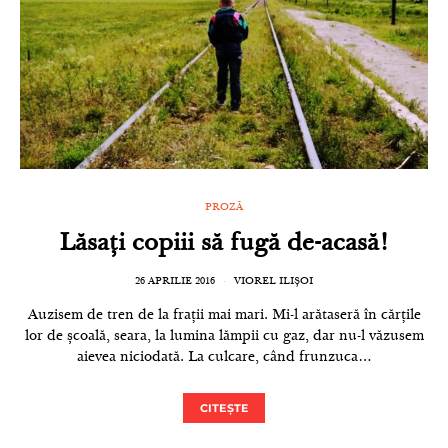
PROZĂ
Lăsați copiii să fugă de-acasă!
26 APRILIE 2016
VIOREL ILIȘOI
Auzisem de tren de la frații mai mari. Mi-l arătaseră în cărțile
lor de școală, seara, la lumina lămpii cu gaz, dar nu-l văzusem
aievea niciodată. La culcare, când frunzuca…
CITEȘTE