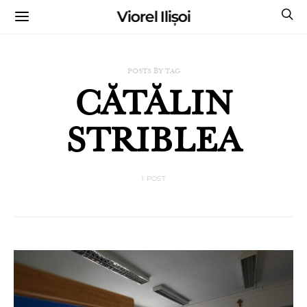
Viorel Ilișoi
CUMPĂRĂ CĂRȚILE MELE CU AUTOGRAF
POSTS BY TAG
CĂTĂLIN
STRIBLEA
1 POST