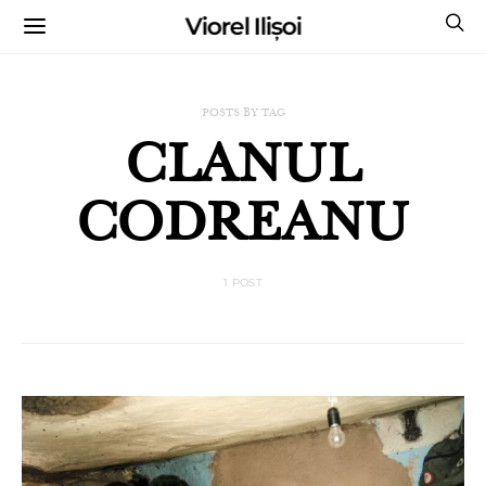
Viorel Ilișoi
CUMPĂRĂ CĂRȚILE MELE CU AUTOGRAF
POSTS BY TAG
CLANUL
CODREANU
1 POST