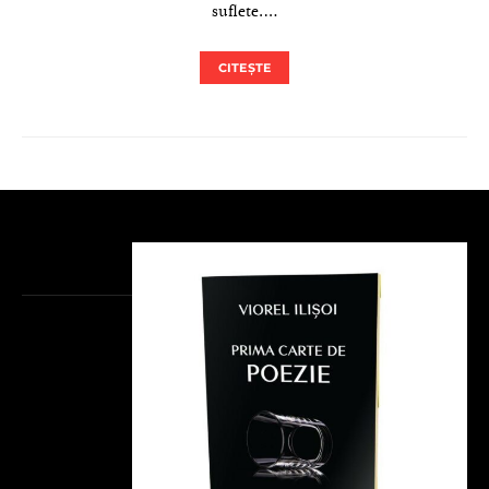
suflete.…
CITEȘTE