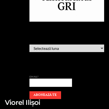
ARHIVĂ
ARHIVĂ
AFLĂ CÂND PUBLIC
EMAIL*
Viorel Ilișoi