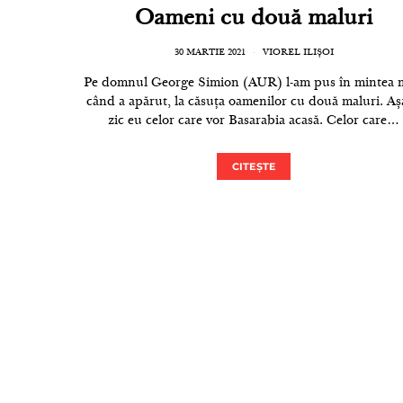
Oameni cu două maluri
30 MARTIE 2021
VIOREL ILIȘOI
Pe domnul George Simion (AUR) l-am pus în mintea 
când a apărut, la căsuța oamenilor cu două maluri. Aș
zic eu celor care vor Basarabia acasă. Celor care…
CITEȘTE