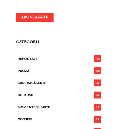
CATEGORII
REPORTAJE
114
PROZĂ
88
CAREVASĂSCRIE
87
GHIDUȘII
67
MOMENTE ȘI SPIȚE
57
DIVERSE
52