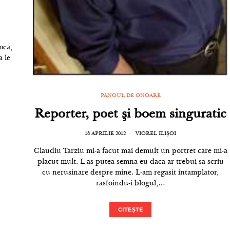
mea,
a le
PANOUL DE ONOARE
Reporter, poet şi boem singuratic
18 APRILIE 2012
VIOREL ILIȘOI
Claudiu Tarziu mi-a facut mai demult un portret care mi-a
placut mult. L-as putea semna eu daca ar trebui sa scriu
cu nerusinare despre mine. L-am regasit intamplator,
rasfoindu-i blogul,…
CITEȘTE