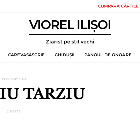
CUMPĂRĂ CĂRȚILE
VIOREL ILIȘOI
Ziarist pe stil vechi
CAREVASĂSCRIE
GHIDUȘII
PANOUL DE ONOARE
POSTS BY TAG
IU TARZIU
2 POSTS