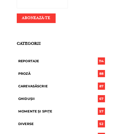
CATEGORII
REPORTAJE
114
PROZĂ
88
CAREVASĂSCRIE
87
GHIDUȘII
67
MOMENTE ȘI SPIȚE
57
DIVERSE
52