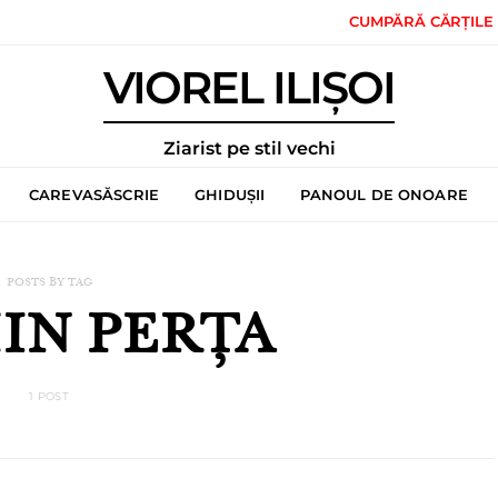
CUMPĂRĂ CĂRȚILE
VIOREL ILIȘOI
Ziarist pe stil vechi
CAREVASĂSCRIE
GHIDUȘII
PANOUL DE ONOARE
POSTS BY TAG
IN PERȚA
1 POST