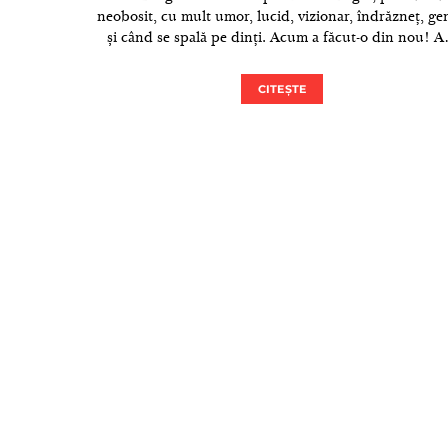
neobosit, cu mult umor, lucid, vizionar, îndrăzneț, gen
și când se spală pe dinți. Acum a făcut-o din nou! 
CITEȘTE