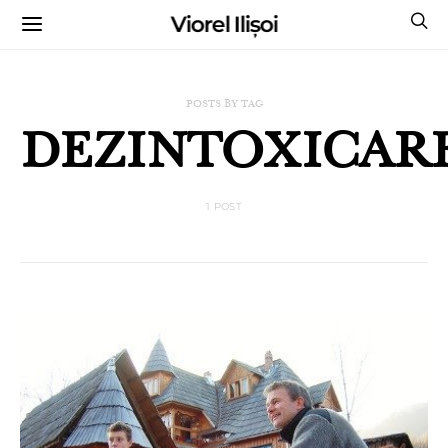
Viorel Ilișoi
CUMPĂRĂ CĂRȚILE MELE CU AUTOGRAF
POSTS BY TAG
DEZINTOXICAR
1 POST