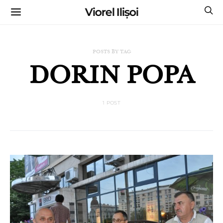
Viorel Ilișoi
CUMPĂRĂ CĂRȚILE MELE CU AUTOGRAF
POSTS BY TAG
DORIN POPA
1 POST