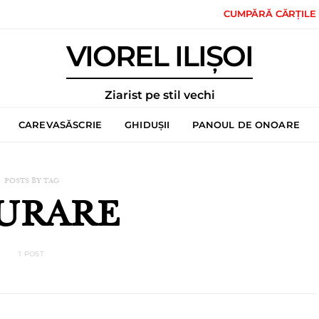
CUMPĂRĂ CĂRȚILE
VIOREL ILIȘOI
Ziarist pe stil vechi
CAREVASĂSCRIE
GHIDUȘII
PANOUL DE ONOARE
POSTS BY TAG
URARE
1 POST