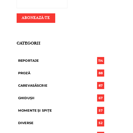
CATEGORII
REPORTAJE
114
PROZĂ
88
CAREVASĂSCRIE
87
GHIDUȘII
67
MOMENTE ȘI SPIȚE
57
DIVERSE
52