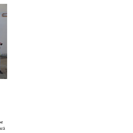
pe
ară