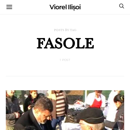
Viorel Ilișoi
CUMPĂRĂ CĂRȚILE MELE CU AUTOGRAF
POSTS BY TAG
FASOLE
1 POST