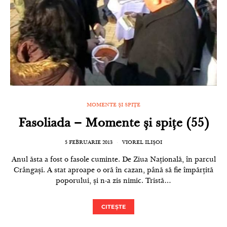
MOMENTE ȘI SPIȚE
Fasoliada – Momente și spițe (55)
5 FEBRUARIE 2013
VIOREL ILIȘOI
Anul ăsta a fost o fasole cuminte. De Ziua Națională, în parcul
Crângași. A stat aproape o oră în cazan, până să fie împărțită
poporului, și n-a zis nimic. Tristă…
CITEȘTE