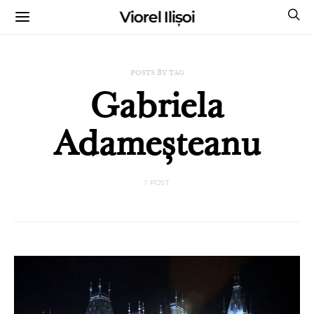
Viorel Ilișoi
CUMPĂRĂ CĂRȚILE MELE CU AUTOGRAF
POSTS BY TAG
Gabriela
Adameșteanu
1 POST