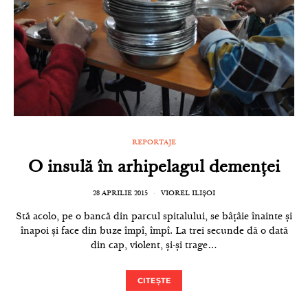
REPORTAJE
O insulă în arhipelagul demenței
28 APRILIE 2015
VIOREL ILIȘOI
Stă acolo, pe o bancă din parcul spitalului, se bâțâie înainte și
înapoi și face din buze împî, împî. La trei secunde dă o dată
din cap, violent, și-și trage…
CITEȘTE