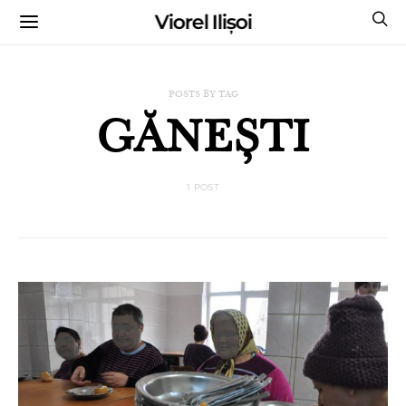
Viorel Ilișoi
CUMPĂRĂ CĂRȚILE MELE CU AUTOGRAF
POSTS BY TAG
GĂNEȘTI
1 POST