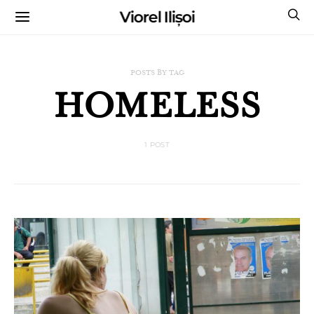
Viorel Ilișoi
CUMPĂRĂ CĂRȚILE MELE CU AUTOGRAF
POSTS BY TAG
HOMELESS
1 POST