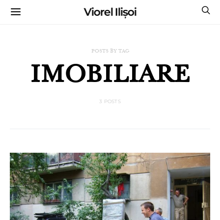
Viorel Ilișoi
CUMPĂRĂ CĂRȚILE MELE CU AUTOGRAF
POSTS BY TAG
IMOBILIARE
3 POSTS