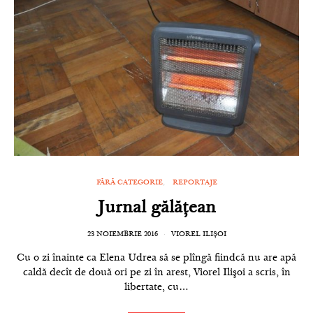
FĂRĂ CATEGORIE
REPORTAJE
Jurnal gălățean
23 NOIEMBRIE 2016
VIOREL ILIȘOI
Cu o zi înainte ca Elena Udrea să se plîngă fiindcă nu are apă
caldă decît de două ori pe zi în arest, Viorel Ilişoi a scris, în
libertate, cu…