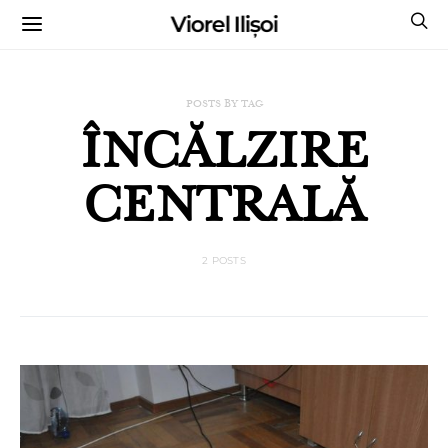
Viorel Ilișoi
CUMPĂRĂ CĂRȚILE MELE CU AUTOGRAF
POSTS BY TAG
ÎNCĂLZIRE
CENTRALĂ
2 POSTS