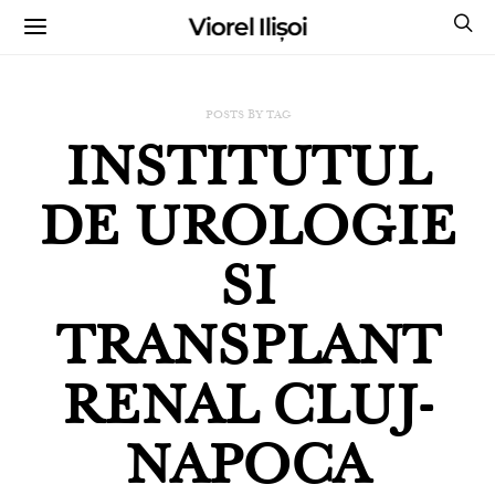
Viorel Ilișoi
CUMPĂRĂ CĂRȚILE MELE CU AUTOGRAF
POSTS BY TAG
INSTITUTUL
DE UROLOGIE
SI
TRANSPLANT
RENAL CLUJ-
NAPOCA