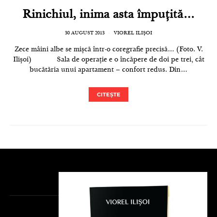
Rinichiul, inima asta împuțită…
30 AUGUST 2013
VIOREL ILIȘOI
Zece mâini albe se mișcă într-o coregrafie precisă… (Foto. V.
Ilișoi) Sala de operație e o încăpere de doi pe trei, cât
bucătăria unui apartament – confort redus. Din…
CITEȘTE