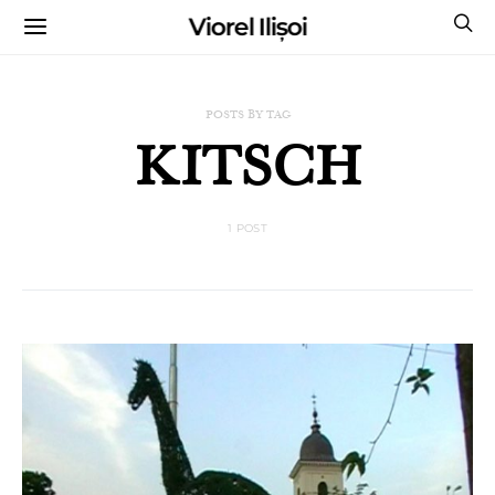
Viorel Ilișoi
CUMPĂRĂ CĂRȚILE MELE CU AUTOGRAF
POSTS BY TAG
KITSCH
1 POST