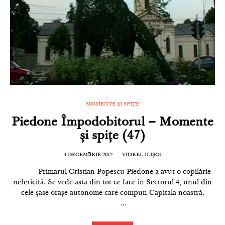
MOMENTE ȘI SPIȚE
Piedone Împodobitorul – Momente
și spițe (47)
4 DECEMBRIE 2012
VIOREL ILIȘOI
Primarul Cristian Popescu-Piedone a avut o copilărie
nefericită. Se vede asta din tot ce face în Sectorul 4, unul din
cele șase orașe autonome care compun Capitala noastră.
…