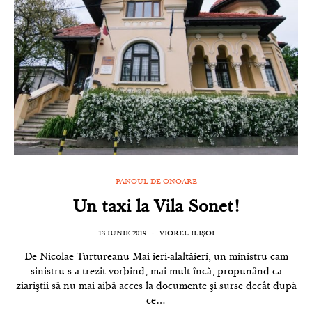
PANOUL DE ONOARE
Un taxi la Vila Sonet!
13 IUNIE 2019
VIOREL ILIȘOI
De Nicolae Turtureanu Mai ieri-alaltăieri, un ministru cam
sinistru s-a trezit vorbind, mai mult încă, propunând ca
ziariştii să nu mai aibă acces la documente şi surse decât după
ce…