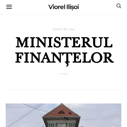
Viorel Ilișoi
CUMPĂRĂ CĂRȚILE MELE CU AUTOGRAF
POSTS BY TAG
MINISTERUL
FINANȚELOR
1 POST