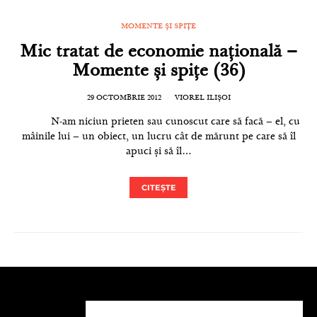
MOMENTE ȘI SPIȚE
Mic tratat de economie națională –
Momente și spițe (36)
29 OCTOMBRIE 2012
VIOREL ILIȘOI
N-am niciun prieten sau cunoscut care să facă – el, cu
mâinile lui – un obiect, un lucru cât de mărunt pe care să îl
apuci și să îl…
CITEȘTE