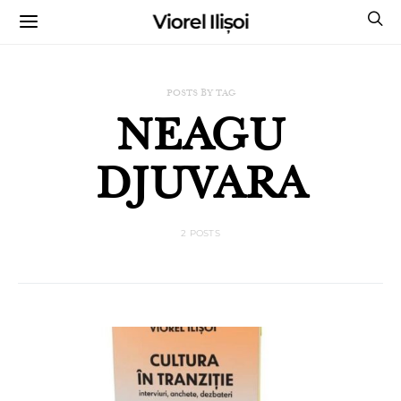
Viorel Ilișoi
CUMPĂRĂ CĂRȚILE MELE CU AUTOGRAF
POSTS BY TAG
NEAGU
DJUVARA
2 POSTS