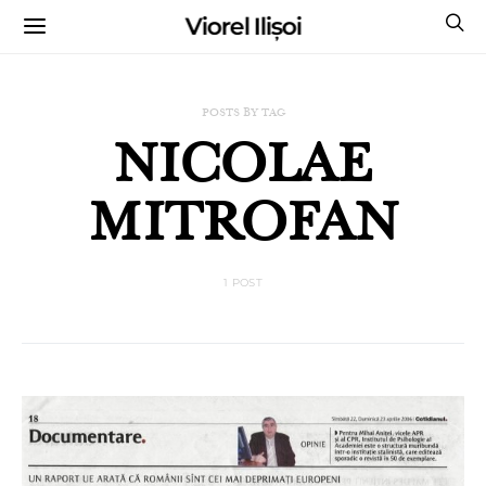
Viorel Ilișoi
CUMPĂRĂ CĂRȚILE MELE CU AUTOGRAF
POSTS BY TAG
NICOLAE
MITROFAN
1 POST