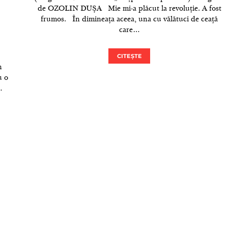
de OZOLIN DUȘA Mie mi-a plăcut la revoluție. A fost
frumos. În dimineața aceea, una cu vălătuci de ceață
care…
CITEȘTE
n
u o
…