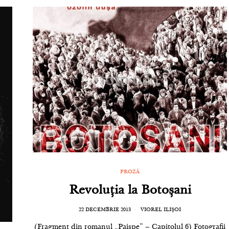
PROZĂ
Revoluția la Botoșani
22 DECEMBRIE 2013
VIOREL ILIȘOI
(Fragment din romanul „Paișpe” – Capitolul 6) Fotografii