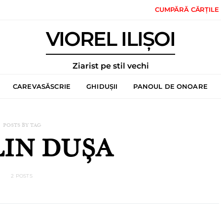
CUMPĂRĂ CĂRȚILE
VIOREL ILIȘOI
Ziarist pe stil vechi
CAREVASĂSCRIE
GHIDUȘII
PANOUL DE ONOARE
POSTS BY TAG
IN DUȘA
2 POSTS