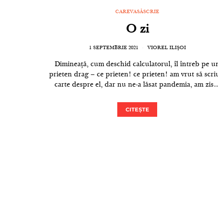
CAREVASĂSCRIE
O zi
1 SEPTEMBRIE 2021
VIOREL ILIȘOI
Dimineață, cum deschid calculatorul, îl întreb pe u
prieten drag – ce prieten! ce prieten! am vrut să scri
carte despre el, dar nu ne-a lăsat pandemia, am zis
CITEȘTE