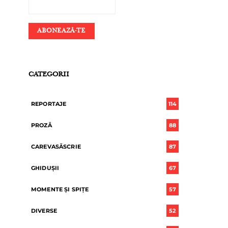
CATEGORII
REPORTAJE
114
PROZĂ
88
CAREVASĂSCRIE
87
GHIDUȘII
67
MOMENTE ȘI SPIȚE
57
DIVERSE
52