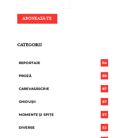
CATEGORII
REPORTAJE
114
PROZĂ
88
CAREVASĂSCRIE
87
GHIDUȘII
67
MOMENTE ȘI SPIȚE
57
DIVERSE
52