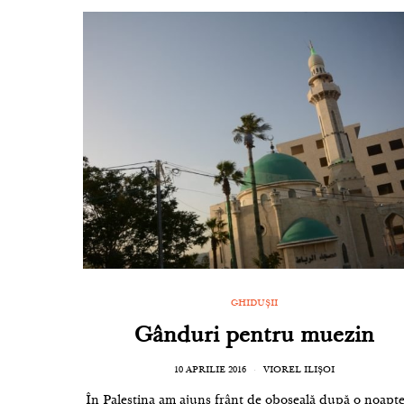
GHIDUȘII
Gânduri pentru muezin
10 APRILIE 2016
VIOREL ILIȘOI
În Palestina am ajuns frânt de oboseală după o noapt