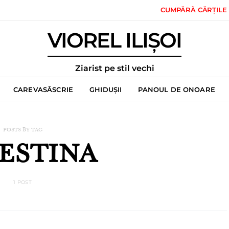
CUMPĂRĂ CĂRȚILE
VIOREL ILIȘOI
Ziarist pe stil vechi
CAREVASĂSCRIE
GHIDUȘII
PANOUL DE ONOARE
POSTS BY TAG
ESTINA
1 POST