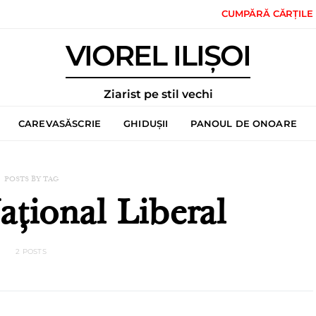
CUMPĂRĂ CĂRȚILE
VIOREL ILIȘOI
Ziarist pe stil vechi
CAREVASĂSCRIE
GHIDUȘII
PANOUL DE ONOARE
POSTS BY TAG
ațional Liberal
2 POSTS