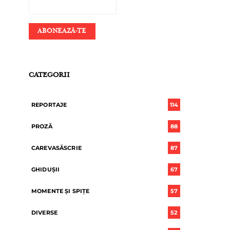
CATEGORII
REPORTAJE
114
PROZĂ
88
CAREVASĂSCRIE
87
GHIDUȘII
67
MOMENTE ȘI SPIȚE
57
DIVERSE
52