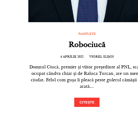
PAMFLETE
Robociucă
4 APRILIE 2022
VIOREL ILIȘOI
Domnul Ciucă, premier și viitor președinte al PNL, s
ocupat cândva chiar și de Raluca Turcan, are un me
ciudat. Felul cum gușa îi pleacă peste gulerul cămășii
arată…
CITEȘTE