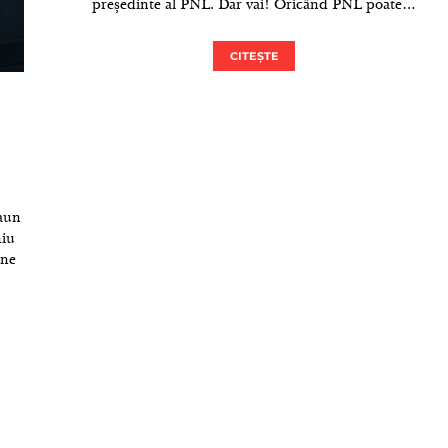
președinte al PNL. Dar vai! Oricând PNL poate…
CITEȘTE
caun
niu
 ne