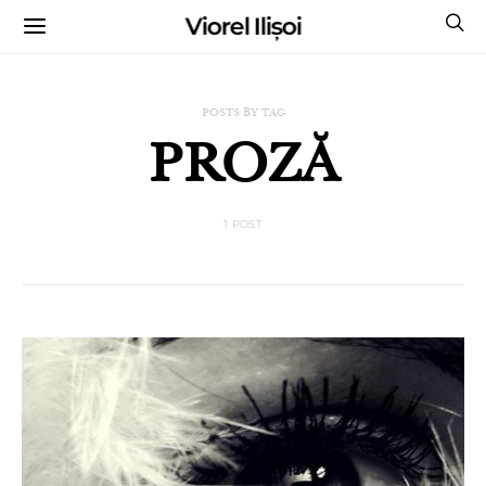
Viorel Ilișoi
CUMPĂRĂ CĂRȚILE MELE CU AUTOGRAF
POSTS BY TAG
PROZĂ
1 POST