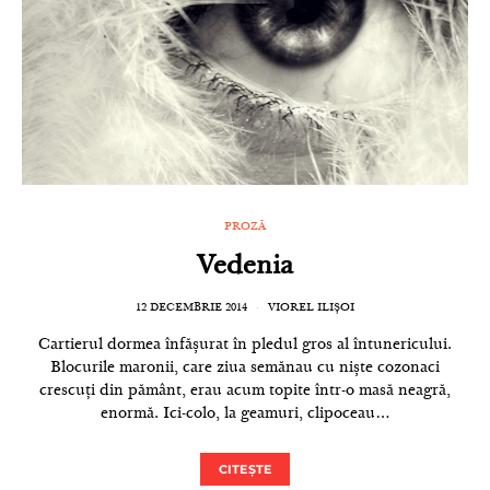
PROZĂ
Vedenia
12 DECEMBRIE 2014
VIOREL ILIȘOI
Cartierul dormea înfășurat în pledul gros al întunericului.
Blocurile maronii, care ziua semănau cu niște cozonaci
crescuți din pământ, erau acum topite într-o masă neagră,
enormă. Ici-colo, la geamuri, clipoceau…
CITEȘTE