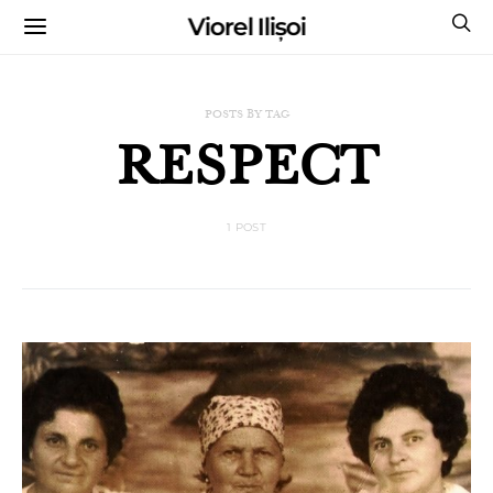
Viorel Ilișoi
CUMPĂRĂ CĂRȚILE MELE CU AUTOGRAF
POSTS BY TAG
RESPECT
1 POST