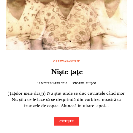
CAREVASĂSCRIE
Niște țațe
15 NOIEMBRIE 2016
VIOREL ILIȘOI
(Țațelor mele dragi) Nu știu unde se duc cuvintele când mor.
Nu știu ce le face să se desprindă din vorbirea noastră ca
frunzele de copac. Alunecă în uitare, apoi…
CITEȘTE