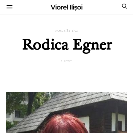
Viorel Ilișoi
CUMPĂRĂ CĂRȚILE MELE CU AUTOGRAF
POSTS BY TAG
Rodica Egner
1 POST