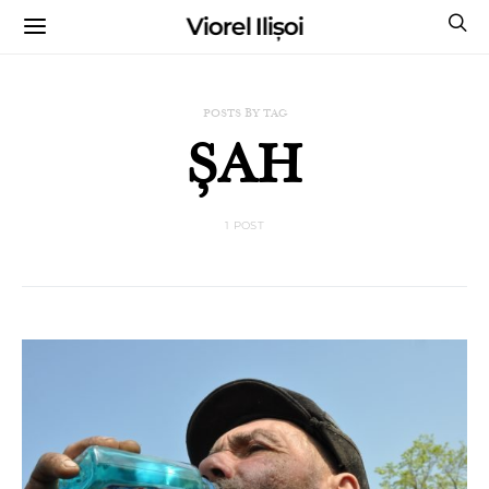
Viorel Ilișoi
CUMPĂRĂ CĂRȚILE MELE CU AUTOGRAF
POSTS BY TAG
ȘAH
1 POST