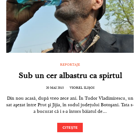
REPORTAJE
Sub un cer albastru ca spirtul
20 MAI 2015
VIOREL ILIȘOI
Din nou acasă, după vreo zece ani. În Tudor Vladimirescu, un
sat aşezat între Prut şi Jijia, în sudul judeţului Botoşani. Tata s-
a bucurat că i s-a întors băiatul de…
CITEȘTE