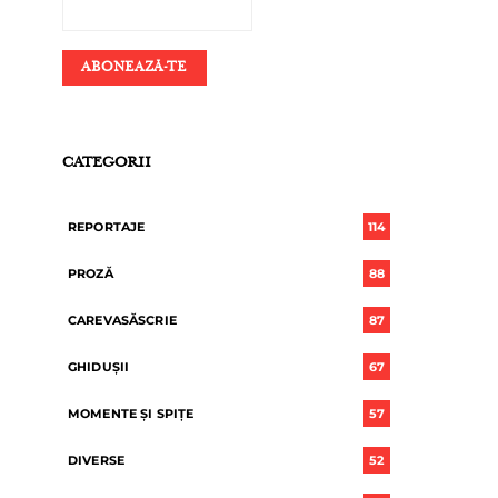
CATEGORII
REPORTAJE
114
PROZĂ
88
CAREVASĂSCRIE
87
GHIDUȘII
67
MOMENTE ȘI SPIȚE
57
DIVERSE
52