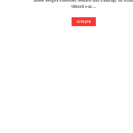
abate asupra comunei Sohatu din Călăraşi. În urm
viiturii s-ar…
CITEȘTE