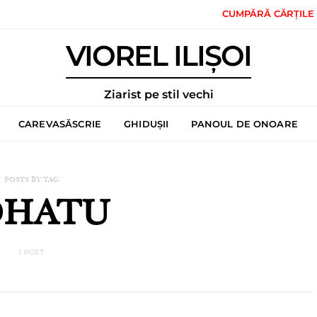
CUMPĂRĂ CĂRȚILE
VIOREL ILIȘOI
Ziarist pe stil vechi
CAREVASĂSCRIE
GHIDUȘII
PANOUL DE ONOARE
POSTS BY TAG
OHATU
1 POST