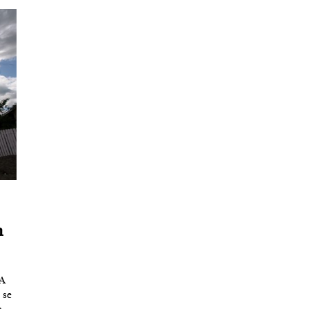
n
EA
 se