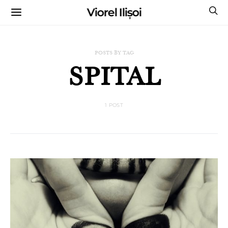
Viorel Ilișoi
CUMPĂRĂ CĂRȚILE MELE CU AUTOGRAF
POSTS BY TAG
SPITAL
1 POST