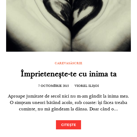
CAREVASĂSCRIE
Împrietenește-te cu inima ta
7 OCTOMBRIE 2015
VIOREL ILIȘOI
Aproape jumătate de secol nici nu m-am gândit la inima mea.
O simțeam uneori bătând acolo, sub coaste: își făcea treaba
cuminte, nu mă gândeam la dânsa. Doar când o…
CITEȘTE