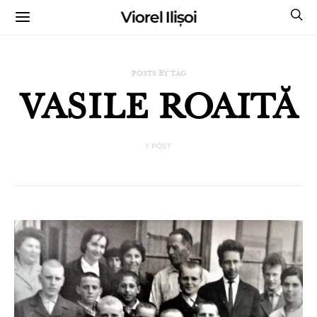
Viorel Ilișoi
CUMPĂRĂ CĂRȚILE MELE CU AUTOGRAF
POSTS BY TAG
VASILE ROAITĂ
1 POST