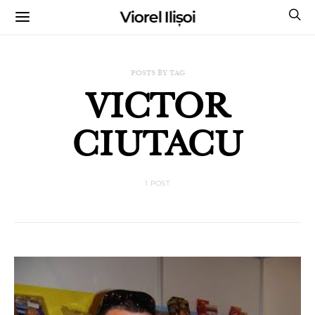
Viorel Ilișoi
CUMPĂRĂ CĂRȚILE MELE CU AUTOGRAF
POSTS BY TAG
VICTOR
CIUTACU
1 POST