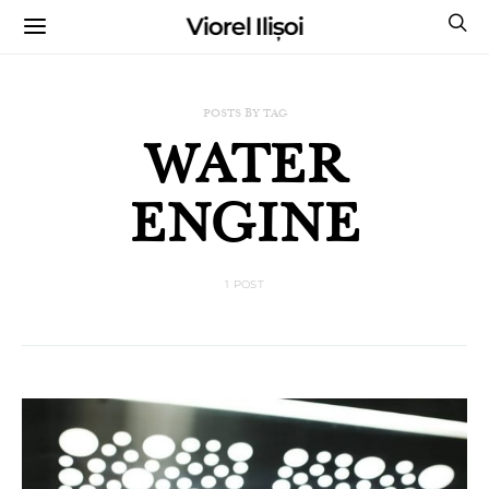
Viorel Ilișoi
CUMPĂRĂ CĂRȚILE MELE CU AUTOGRAF
POSTS BY TAG
WATER
ENGINE
1 POST