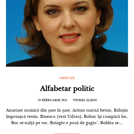
GHIDUȘII
Alfabetar politic
23 FEBRUARIE 2015
VIOREL ILIȘOI
Anastase numără din șase în șase. Ariton toarnă beton. Băloșin
împroașcă venin. Băsescu (vezi Udrea). Boboc își cumpără loc.
Boc se-nalță pe toc. Boiagiu e pusă de gagiu’. Boldea se…