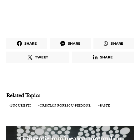
SHARE
SHARE
SHARE
TWEET
SHARE
Related Topics
BUCURESTI
CRISTIAN POPESCU-PIEDONE
PASTE
O invenție românească: motorul cu