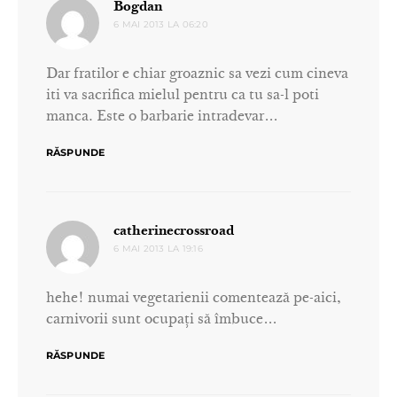
spune:
Bogdan
6 MAI 2013 LA 06:20
Dar fratilor e chiar groaznic sa vezi cum cineva
iti va sacrifica mielul pentru ca tu sa-l poti
manca. Este o barbarie intradevar…
RĂSPUNDE
spune:
catherinecrossroad
6 MAI 2013 LA 19:16
hehe! numai vegetarienii comentează pe-aici,
carnivorii sunt ocupaţi să îmbuce…
RĂSPUNDE