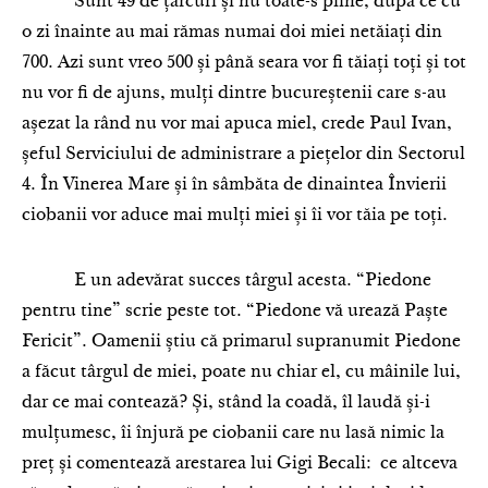
Sunt 49 de țarcuri și nu toate-s pline, după ce cu
o zi înainte au mai rămas numai doi miei netăiați din
700. Azi sunt vreo 500 și până seara vor fi tăiați toți și tot
nu vor fi de ajuns, mulți dintre bucureștenii care s-au
așezat la rând nu vor mai apuca miel, crede Paul Ivan,
șeful Serviciului de administrare a piețelor din Sectorul
4. În Vinerea Mare și în sâmbăta de dinaintea Învierii
ciobanii vor aduce mai mulți miei și îi vor tăia pe toți.
E un adevărat succes târgul acesta. “Piedone
pentru tine” scrie peste tot. “Piedone vă urează Paște
Fericit”. Oamenii știu că primarul supranumit Piedone
a făcut târgul de miei, poate nu chiar el, cu mâinile lui,
dar ce mai contează? Și, stând la coadă, îl laudă și-i
mulțumesc, îi înjură pe ciobanii care nu lasă nimic la
preț și comentează arestarea lui Gigi Becali: ce altceva