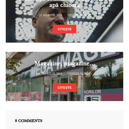
apă chioară
31 MARTIE 2014
VIOREL ILIȘOI
CITEȘTE
Magazine, magazine…
17 APRILIE 2014
VIOREL ILIȘOI
CITEȘTE
8 COMMENTS