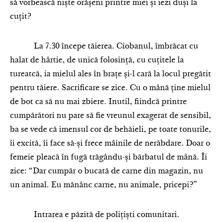
să vorbească niște orășeni printre miei și iezi duși la
cuțit?
La 7.30 începe tăierea. Ciobanul, îmbrăcat cu
halat de hârtie, de unică folosință, cu cuțitele la
tureatcă, ia mielul ales în brațe și-l cară la locul pregătit
pentru tăiere. Sacrificare se zice. Cu o mână ține mielul
de bot ca să nu mai zbiere. Inutil, fiindcă printre
cumpărători nu pare să fie vreunul exagerat de sensibil,
ba se vede că imensul cor de behăieli, pe toate tonurile,
îi excită, îi face să-și frece mâinile de nerăbdare. Doar o
femeie pleacă în fugă trăgându-și bărbatul de mână. Îi
zice: “Dar cumpăr o bucată de carne din magazin, nu
un animal. Eu mănânc carne, nu animale, pricepi?”
Intrarea e păzită de polițiști comunitari.