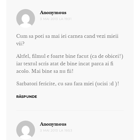
spune:
Anonymous
3 MAI 2013 LA 19:31
Cum sa poti sa mai iei carnea cand vezi mieii
vii?
Altfel, filmul e foarte bine facut (ca de obicei!)
iar textul scris atat de bine incat parca ai fi
acolo. Mai bine sa nu fii!
Sarbatori fericite, cu sau fara miei (ucisi :d )!
RĂSPUNDE
spune:
Anonymous
3 MAI 2013 LA 19:53