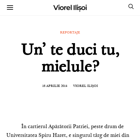
Viorel Ilișoi
CUMPĂRĂ CĂRȚILE MELE CU AUTOGRAF
REPORTAJE
Un’ te duci tu,
mielule?
16 APRILIE 2014
VIOREL ILIȘOI
În cartierul Apărătorii Patriei, peste drum de
Universitatea Spiru Haret, e singurul târg de miei din