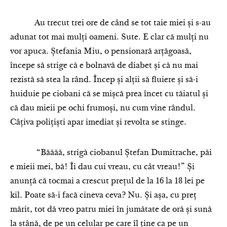
Au trecut trei ore de când se tot taie miei și s-au
adunat tot mai mulți oameni. Sute. E clar că mulți nu
vor apuca. Ștefania Miu, o pensionară arțăgoasă,
începe să strige că e bolnavă de diabet și că nu mai
rezistă să stea la rând. Încep și alții să fluiere și să-i
huiduie pe ciobani că se mișcă prea încet cu tăiatul și
că dau mieii pe ochi frumoși, nu cum vine rândul.
Câțiva polițiști apar imediat și revolta se stinge.
“Băăăă, strigă ciobanul Ștefan Dumitrache, păi
e mieii mei, bă! Îi dau cui vreau, cu cât vreau!” Și
anunță că tocmai a crescut prețul de la 16 la 18 lei pe
kil. Poate să-i facă cineva ceva? Nu. Și așa, cu preț
mărit, tot dă vreo patru miei în jumătate de oră și sună
la stână, de pe un celular pe care îl ține ca pe un