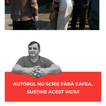
AUTORUL NU SCRIE FĂRĂ CAFEA.
SUSȚINE ACEST VICIU!