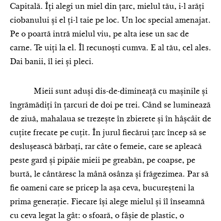
Capitală. Îți alegi un miel din țarc, mielul tău, i-l arăți
ciobanului și el ți-l taie pe loc. Un loc special amenajat.
Pe o poartă intră mielul viu, pe alta iese un sac de
carne. Te uiți la el. Îl recunoști cumva. E al tău, cel ales.
Dai banii, îl iei și pleci.
Mieii sunt aduși dis-de-dimineață cu mașinile și
îngrămădiți în țarcuri de doi pe trei. Când se luminează
de ziuă, mahalaua se trezește în zbierete și în hâșcâit de
cuțite frecate pe cuțit. În jurul fiecărui țarc încep să se
deslușească bărbați, rar câte o femeie, care se apleacă
peste gard și pipăie mieii pe greabăn, pe coapse, pe
burtă, le cântăresc la mână osânza și frăgezimea. Par să
fie oameni care se pricep la așa ceva, bucureșteni la
prima generație. Fiecare își alege mielul și îl înseamnă
cu ceva legat la gât: o sfoară, o fâșie de plastic, o