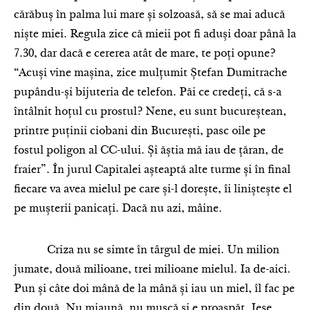
cărăbuș în palma lui mare și solzoasă, să se mai aducă
niște miei. Regula zice că mieii pot fi aduși doar până la
7.30, dar dacă e cererea atât de mare, te poți opune?
“Acuși vine mașina, zice mulțumit Ștefan Dumitrache
pupându-și bijuteria de telefon. Păi ce credeți, că s-a
întâlnit hoțul cu prostul? Nene, eu sunt bucureștean,
printre puținii ciobani din București, pasc oile pe
fostul poligon al CC-ului. Și ăștia mă iau de țăran, de
fraier”. În jurul Capitalei așteaptă alte turme și în final
fiecare va avea mielul pe care și-l dorește, îi liniștește el
pe mușterii panicați. Dacă nu azi, mâine.
Criza nu se simte în târgul de miei. Un milion
jumate, două milioane, trei milioane mielul. Ia de-aici.
Pun și câte doi mână de la mână și iau un miel, îl fac pe
din două. Nu miaună, nu mușcă și e proaspăt. Iese