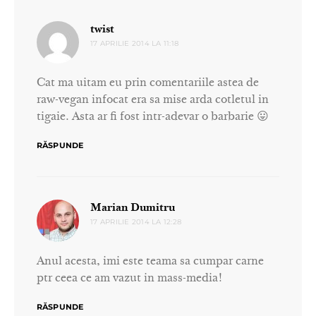
spune:
twist
17 APRILIE 2014 LA 11:18
Cat ma uitam eu prin comentariile astea de
raw-vegan infocat era sa mise arda cotletul in
tigaie. Asta ar fi fost intr-adevar o barbarie 😛
RĂSPUNDE
spune:
Marian Dumitru
17 APRILIE 2014 LA 12:28
Anul acesta, imi este teama sa cumpar carne
ptr ceea ce am vazut in mass-media!
RĂSPUNDE