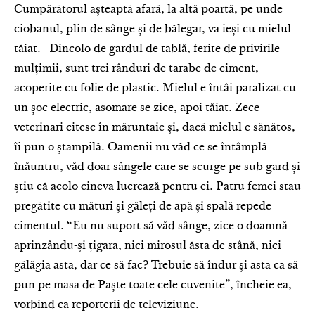
Cumpărătorul așteaptă afară, la altă poartă, pe unde
ciobanul, plin de sânge și de bălegar, va ieși cu mielul
tăiat. Dincolo de gardul de tablă, ferite de privirile
mulțimii, sunt trei rânduri de tarabe de ciment,
acoperite cu folie de plastic. Mielul e întâi paralizat cu
un șoc electric, asomare se zice, apoi tăiat. Zece
veterinari citesc în măruntaie și, dacă mielul e sănătos,
îi pun o ștampilă. Oamenii nu văd ce se întâmplă
înăuntru, văd doar sângele care se scurge pe sub gard și
știu că acolo cineva lucrează pentru ei. Patru femei stau
pregătite cu mături și găleți de apă și spală repede
cimentul. “Eu nu suport să văd sânge, zice o doamnă
aprinzându-și țigara, nici mirosul ăsta de stână, nici
gălăgia asta, dar ce să fac? Trebuie să îndur și asta ca să
pun pe masa de Paște toate cele cuvenite”, încheie ea,
vorbind ca reporterii de televiziune.