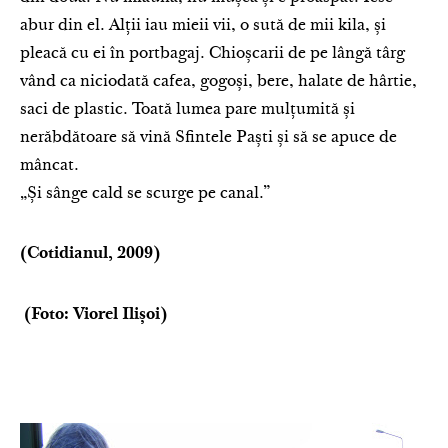
abur din el. Alții iau mieii vii, o sută de mii kila, și
pleacă cu ei în portbagaj. Chioșcarii de pe lângă târg
vând ca niciodată cafea, gogoși, bere, halate de hârtie,
saci de plastic. Toată lumea pare mulțumită și
nerăbdătoare să vină Sfintele Paști și să se apuce de
mâncat.
„Și sânge cald se scurge pe canal.”
(Cotidianul, 2009)
(Foto: Viorel Ilișoi)