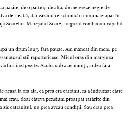
că păzite, de o parte și de alta, de metereze negre de
dva de treabă, dar văzând ce schimbări minunate apar în
 grija Soarelui. Mareșalul Soare, singurul combatant capabil
după un drum lung, fără pauze. Am mâncat din mers, pe
esănătosul stil reportericesc. Micul oraș din marginea
ârfuri înzăpezite. Acolo, sub acei munți, ardea fără
e-acasă la ora aia, că prea era cătrănit, m-a îndrumat către
 mai erau, doar câteva pensiuni proaspăt răsărite din
-a zis cătrănitul, nu prea aveau condiții. Sau erau prea