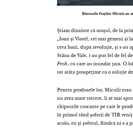
Băuturile fraților Micula au at
Știam dinainte că orașul, de la pri
„Ioan și Viorel, cei mai gemeni și la
ceva bani, după revoluție, și s-au 
Stâna de Vale, i-au pus fel de fel 
Fresh
, cu care au inundat țara. O bă
tot atâta prospețime ca o soluție d
Pentru produsele lor, Miculii era
nu avea mare trecere, li se mai spun
chipsurile crocante pe care le produ
în primul rând șoferii de TIR veniți
acolo, eu și șoferul, fiindcă ni s-a pă