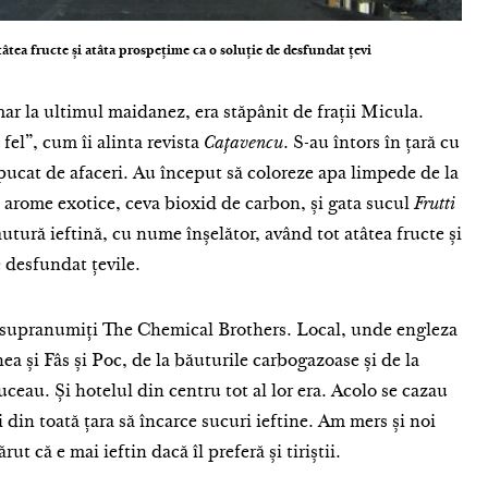
âtea fructe și atâta prospețime ca o soluție de desfundat țevi
mar la ultimul maidanez, era stăpânit de frații Micula.
 fel”, cum îi alinta revista
Cațavencu
. S-au întors în țară cu
apucat de afaceri. Au început să coloreze apa limpede de la
de arome exotice, ceva bioxid de carbon, și gata sucul
Frutti
utură ieftină, cu nume înșelător, având tot atâtea fructe și
e desfundat țevile.
u supranumiți The Chemical Brothers. Local, unde engleza
ea și Fâs și Poc, de la băuturile carbogazoase și de la
ceau. Și hotelul din centru tot al lor era. Acolo se cazau
 din toată țara să încarce sucuri ieftine. Am mers și noi
rut că e mai ieftin dacă îl preferă și tiriștii.