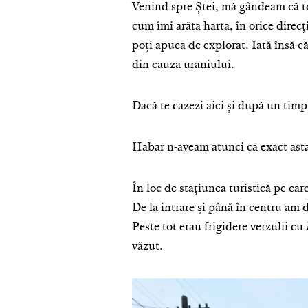
Venind spre Ștei, mă gândeam că tot
cum îmi arăta harta, în orice direcț
poți apuca de explorat. Iată însă c
din cauza uraniului.
Dacă te cazezi aici și după un timp
Habar n-aveam atunci că exact asta
În loc de stațiunea turistică pe ca
De la intrare și până în centru am 
Peste tot erau frigidere verzulii cu
văzut.