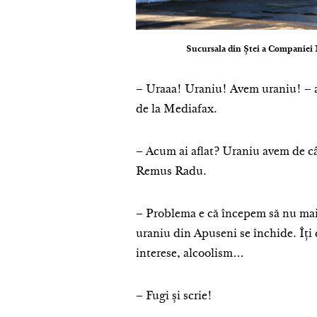
Sucursala din Ștei a Companiei N
– Uraaa! Uraniu! Avem uraniu! – am 
de la Mediafax.
– Acum ai aflat? Uraniu avem de câ
Remus Radu.
– Problema e că începem să nu mai
uraniu din Apuseni se închide. Îți d
interese, alcoolism…
– Fugi și scrie!