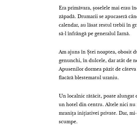
Era primăvara, șoselele mai erau în
zăpadă. Drumarii se apucaseră cân
calendar, au lăsat restul trebii în
să-l înfrângă pe generalul Iarnă.
Am ajuns în Ștei noaptea, obosit 
genunchi, în dulcele, dar atât de n
Apusenilor dormea păzit de câteva v
flacără blestematul uraniu.
Un localnic rătăcit, poate alungat d
un hotel din centru. Altele nici nu
mranița inițiativei private. Dar, mi
scumpe.