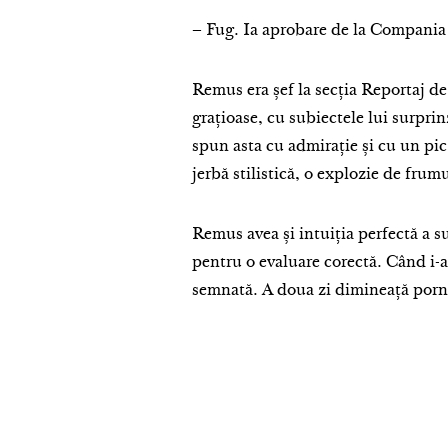
– Fug. Ia aprobare de la Compania 
Remus era șef la secția Reportaj de
grațioase, cu subiectele lui surpri
spun asta cu admirație și cu un pic 
jerbă stilistică, o explozie de frum
Remus avea și intuiția perfectă a s
pentru o evaluare corectă. Când i-
semnată. A doua zi dimineață por