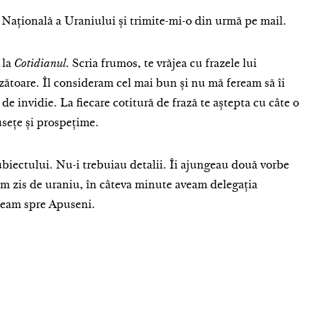
Națională a Uraniului și trimite-mi-o din urmă pe mail.
 la
Cotidianul
. Scria frumos, te vrăjea cu frazele lui
nzătoare. Îl consideram cel mai bun și nu mă feream să îi
de invidie. La fiecare cotitură de frază te aștepta cu câte o
usețe și prospețime.
ubiectului. Nu-i trebuiau detalii. Îi ajungeau două vorbe
am zis de uraniu, în câteva minute aveam delegația
neam spre Apuseni.