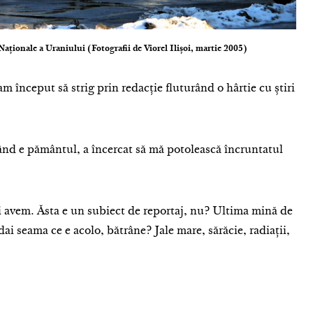
aționale a Uraniului (Fotografii de Viorel Ilișoi, martie 2005)
început să strig prin redacție fluturând o hârtie cu știri
nd e pământul, a încercat să mă potolească încruntatul
 avem. Ăsta e un subiect de reportaj, nu? Ultima mină de
ai seama ce e acolo, bătrâne? Jale mare, sărăcie, radiații,