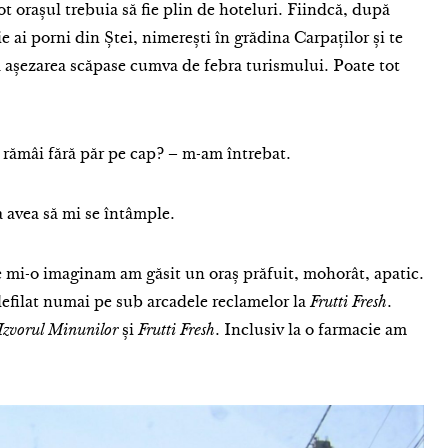
 orașul trebuia să fie plin de hoteluri. Fiindcă, după
ie ai porni din Ștei, nimerești în grădina Carpaților și te
ă așezarea scăpase cumva de febra turismului. Poate tot
 rămâi fără păr pe cap? – m-am întrebat.
 avea să mi se întâmple.
re mi-o imaginam am găsit un oraș prăfuit, mohorât, apatic.
defilat numai pe sub arcadele reclamelor la
Frutti Fresh
.
Izvorul Minunilor
și
Frutti Fresh
. Inclusiv la o farmacie am