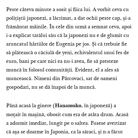
Peste câteva minute a sosit și fiica lui. A vorbit ceva cu
polițiștii japonezi, a lăcrimat, a dat ochii peste cap, și-a
frământat mâinile. În cele din urmă a semnat ceva, apoi
i-a explicat tatălui său că la japonezi nu e de glumit cu
aruncatul hârtiilor de Eugenia pe jos. Și că trebuie fie
să plătească o căciulă de yeni, echivalentul unui fes de
euro, bani pe care nici ea nu-i avea, fie să presteze
muncă în folosul comunității. Evident, el a ales să
muncească. Nimeni din Pârcovaci, sat de oameni
gospodari, nu se dă înapoi de la muncă.
Până acasă la ginere (
, în japoneză) a
Hanamuko
moțait în mașină, obosit cum era de atâta drum. Acasă
a adormit imediat, lungit pe o saltea. Fusese avertizat
că așa se doarme în Japonia, ca la săraci, și n-a făcut