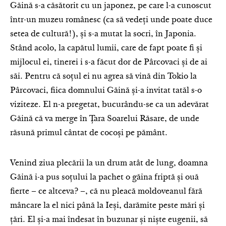
Găină s-a căsătorit cu un japonez, pe care l-a cunoscut
într-un muzeu românesc (ca să vedeți unde poate duce
setea de cultură!), și s-a mutat la socri, în Japonia.
Stând acolo, la capătul lumii, care de fapt poate fi și
mijlocul ei, tinerei i s-a făcut dor de Pârcovaci și de ai
săi. Pentru că soțul ei nu agrea să vină din Tokio la
Pârcovaci, fiica domnului Găină și-a invitat tatăl s-o
viziteze. El n-a pregetat, bucurându-se ca un adevărat
Găină că va merge în Țara Soarelui Răsare, de unde
răsună primul cântat de cocoși pe pământ.
Venind ziua plecării la un drum atât de lung, doamna
Găină i-a pus soțului la pachet o găina friptă și ouă
fierte – ce altceva? –, că nu pleacă moldoveanul fără
mâncare la el nici până la Ieși, darămite peste mări și
țări. El și-a mai îndesat în buzunar și niște eugenii, să