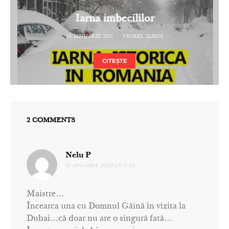
Iarna imbecililor
13 IANUARIE 2021
VIOREL ILIȘOI
CITEȘTE
2 COMMENTS
spune:
Nelu P
12 IANUARIE 2021 LA 11:23
Maistre…
Încearca una cu Domnul Găină în vizita la
Dubai…că doar nu are o singură fată…