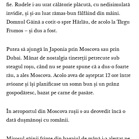
fie. Rudele i-au urat călătorie plăcută, cu nedisimulată
invidie, și și-au luat rămas-bun fâlfâind din mâini.
Domnul Găină a cotit-o spre Hârlău, de acolo la Târgu
Frumos – și dus a fost.
Putea să ajungă în Japonia prin Moscova sau prin
Dubai. Mânat de nostalgia tinereții petrecute sub
steagul roșu, când nu se poate spune că a dus-o foarte
rău, a ales Moscova. Acolo avea de așteptat 12 ore între
avioane și își planificase un somn bun și un prânz
gospodăresc, bazat pe carne de pasăre.
În aeroportul din Moscova rușii s-au deovedit încă o
dată dușmănoși cu românii.
Mirosul găinii fripte din bagajul de mână i-a alertat pe