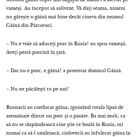
vameși. Au început să saliveze. Vă dați seama, nimeni
nu gătește o găină mai bine decât cineva din neamul
Găină din Pârcovaci.
– Nu e voie să aduceți porc în Rusia! au spus vameșii.
Aveți pestă porcină în țară.
– Dar nu e porc, e găină! a protestat domnul Găină.
– Nu ne păcălești tu pe noi!
Rusnacii au confiscat găina, ignorând totala lipsă de
asemănare dintre un porc și o pasăre. Ba mai mult, ca
să nu se răspândească cine știe ce boală în Rusia, ori
numai ca să-l umilească, ciolovecii au înfulecat găina în