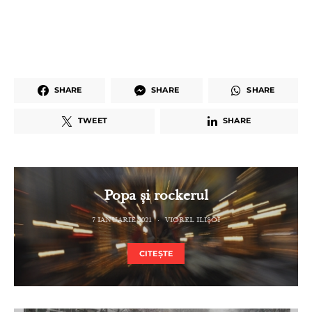
SHARE
SHARE
SHARE
TWEET
SHARE
Popa și rockerul
7 IANUARIE 2021
VIOREL ILIȘOI
CITEȘTE