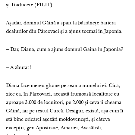
și Traducere (FILIT).
Așadar, domnul Găină a spart la bătrânețe bariera
dealurilor din Pârcovaci și a ajuns tocmai în Japonia.
– Dar, Diana, cum a ajuns domnul Găină în Japonia?
– A zburat!
Diana face mereu glume pe seama numelui ei. Cică,
zice ea, în Pârcovaci, această frumoasă localitate cu
aproape 3.000 de locuitori, pe 2.000 și ceva îi cheamă
Găină, iar pe restul Curcă. Desigur, există, așa cum îi
stă bine oricărei așezări moldovenești, și câteva
excepții, gen Apostoaie, Amariei, Avasâlcăi,