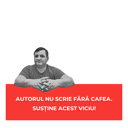
AUTORUL NU SCRIE FĂRĂ CAFEA.
SUSȚINE ACEST VICIU!