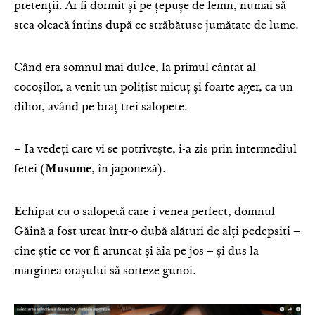
pretenții. Ar fi dormit și pe țepușe de lemn, numai să
stea oleacă întins după ce străbătuse jumătate de lume.
Când era somnul mai dulce, la primul cântat al
cocoșilor, a venit un polițist micuț și foarte ager, ca un
dihor, având pe braț trei salopete.
– Ia vedeți care vi se potrivește, i-a zis prin intermediul
fetei (
, în japoneză).
Musume
Echipat cu o salopetă care-i venea perfect, domnul
Găină a fost urcat într-o dubă alături de alți pedepsiți –
cine știe ce vor fi aruncat și ăia pe jos – și dus la
marginea orașului să sorteze gunoi.