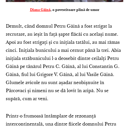
Diana Găină
, o povestitoare plină de umor
Demult, când domnul Petru Găină a fost strigat la
recrutare, au ieșit în față șapte flăcăi cu același nume.
Apoi au fost strigați și cu inițiala tatălui, au mai rămas
cinci. Inițiala bunicului a mai cernut până la trei. Abia
inițiala străbunicului l-a deosebit dintre ceilalți Petru
Găină pe tânărul Petru C. Găină, al lui Constantin G.
Găină, fiul lui Grigore V. Găină, al lui Vasile Găină.
Glumele avicole nu sunt așadar neobișnuite în
Pârcovaci și nimeni nu se dă lovit în aripă. Nu se
supără, cum ar veni.
Printr-o frumoasă întâmplare de rezonanță
intercontinentală, una dintre fiicele domnului Petru