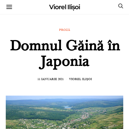
Viorel Ilișoi
CUMPĂRĂ CĂRȚILE MELE CU AUTOGRAF
PROZĂ
Domnul Găină în
Japonia
11 IANUARIE 2021
VIOREL ILIȘOI