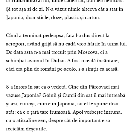
la
al lui, unde cădea lat, dormea neîntors.
Hanamuko
Și tot așa zi de zi. N-a văzut nimic altceva cât a stat în
Japonia, doar sticle, doze, plastic și carton.
Când a terminat pedeapsa, fata l-a dus direct la
aeroport, având grijă să nu cadă vreo hârtie în urma lui.
De data asta n-a mai trecuit prin Moscova, ci a
schimbat avionul în Dubai. A fost o reală încântare,
căci era plin de români pe-acolo, s-a simțit ca acasă.
S-a întors în sat ca o vedetă. Cine din Pârcovaci mai
văzuse Japonia? Găinii și Curcii din sat îl mai întreabă
și azi, curioși, cum e în Japonia, iar el le spune doar
atât: că e o țară tare frumoasă. Apoi vorbește întruna,
cu o atitudine zen, despre cât de important e să
reciclăm deșeurile.