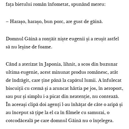
fața bietului român înfometat, spunând mereu:
– Harașo, harașo, bun porc, are gust de găină.
Domnul Găină a ronțăit niște eugenii și a reușit astfel
să nu leșine de foame.
Când a aterizat în Japonia, lihnit, a scos din buzunar
ultima eugenie, acest minunat produs românesc, atât
de îndrăgit, care ține până la capătul lumii. A înfulecat
biscuiții cu cremă și a aruncat hârtia pe jos, în aeroport,
sau pur și simplu i-a picat din neatenție, nu contează.
În aceeași clipă doi agenți l-au înhățat de câte o aripă și
au început să țipe la el ca în filmele cu samurai, o
cotcodăceală pe care domnul Găină nu o înțelegea.