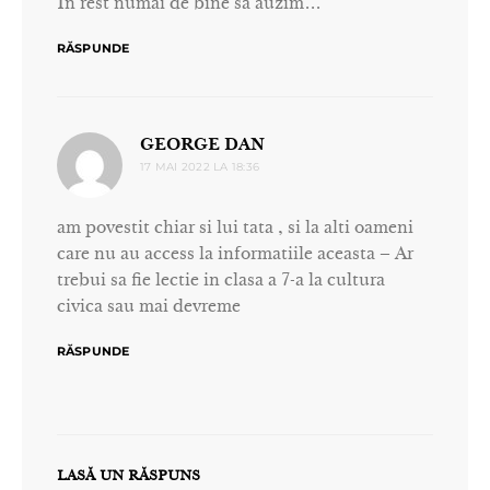
În rest numai de bine sa auzim…
RĂSPUNDE
spune:
GEORGE DAN
17 MAI 2022 LA 18:36
am povestit chiar si lui tata , si la alti oameni
care nu au access la informatiile aceasta – Ar
trebui sa fie lectie in clasa a 7-a la cultura
civica sau mai devreme
RĂSPUNDE
LASĂ UN RĂSPUNS