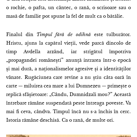
o rochie, o pafta, un cântec, o rană, o scrisoare sau o
masă de familie pot spune la fel de mult ca o bătălie.
Finalul din
Timpul fără de odihnă
este tulburător.
Hristu, ajuns la capătul vieții, vede parcă dincolo de
timp Avdella arzând, iar strigătul împotriva
„propagandei românești” anunță intrarea într-o epocă
și mai dură, a naționalismelor agresive și a identităților
vânate. Rugăciunea care revine a nu știu câta oară în
carte — miluirea cea mare a lui Dumnezeu — primește o
replică sfâșietoare: „Cându, Dumnidzali mou?” Această
întrebare rămâne suspendată peste întreaga poveste. Va
mai fi ceva, cândva. Timpul încă nu s-a închis în cerc.
Istoria rămâne deschisă. Ca o rană, de multe ori.