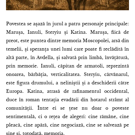
Povestea se așază în jurul a patru personaje principale:
Marușa, Ianuli, Steryiu și Katina. Marușa, fiică de
preot, este puntea dintre memoria Moscopolei, arsă din
temelii, și speranța unei lumi care poate fi reclădită în
altă parte, în Avdella, și salvată prin limbă, învățătură,
prin memorie. Ianuli, căpitan de armatoli, reprezintă
onoarea, bărbăția, verticalitatea. Steryiu, cărvănarul,
este figura drumului, a neliniștii și a deschiderii către
Europa. Katina, atrasă de rafinamentul occidental,
duce în roman tentația evadării din hotarul strâmt al
comunității. Între ei se țese nu doar o poveste
sentimentală, ci o rețea de alegeri: cine rămâne, cine
pleacă, cine apără, cine negociază, cine se salvează pe
sine și, totodată, memoria.