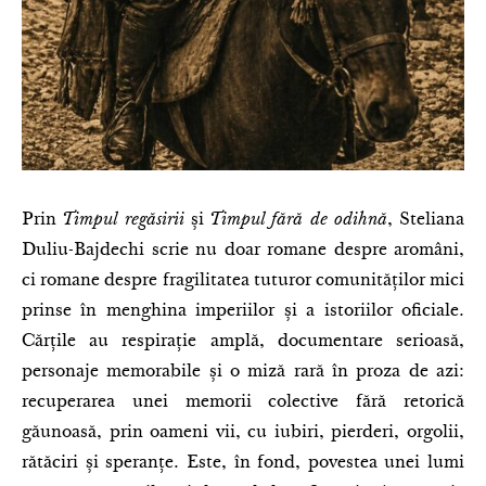
Prin
Timpul regăsirii
și
Timpul fără de odihnă
, Steliana
Duliu-Bajdechi scrie nu doar romane despre aromâni,
ci romane despre fragilitatea tuturor comunităților mici
prinse în menghina imperiilor și a istoriilor oficiale.
Cărțile au respirație amplă, documentare serioasă,
personaje memorabile și o miză rară în proza de azi:
recuperarea unei memorii colective fără retorică
găunoasă, prin oameni vii, cu iubiri, pierderi, orgolii,
rătăciri și speranțe. Este, în fond, povestea unei lumi