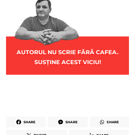
AUTORUL NU SCRIE FĂRĂ CAFEA.
SUSȚINE ACEST VICIU!
SHARE
SHARE
SHARE