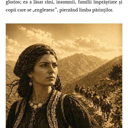
glorios; ea a lăsat răni, insomnii, familii împrăștiate și
copii care se „englezesc”, pierzând limba părinților.