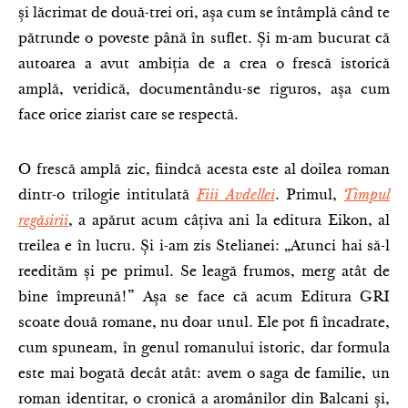
și lăcrimat de două-trei ori, așa cum se întâmplă când te
pătrunde o poveste până în suflet. Și m-am bucurat că
autoarea a avut ambiția de a crea o frescă istorică
amplă, veridică, documentându-se riguros, așa cum
face orice ziarist care se respectă.
O frescă amplă zic, fiindcă acesta este al doilea roman
dintr-o trilogie intitulată
Fiii Avdellei
. Primul,
Timpul
regăsirii
, a apărut acum câțiva ani la editura Eikon, al
treilea e în lucru. Și i-am zis Stelianei: „Atunci hai să-l
reedităm și pe primul. Se leagă frumos, merg atât de
bine împreună!” Așa se face că acum Editura GRI
scoate două romane, nu doar unul. Ele pot fi încadrate,
cum spuneam, în genul romanului istoric, dar formula
este mai bogată decât atât: avem o saga de familie, un
roman identitar, o cronică a aromânilor din Balcani și,