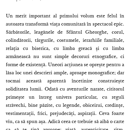
Un merit important al primului volum este felul în
autoarea transformă viața comunitară în spectacol epic.
Sărbătorile, leagănele de Sfântul Gheorghe, corul,
colindătorii, târgurile, costumele, ierarhiile familiale,
relația cu biserica, cu limba greacă și cu limba
armânească nu sunt simple decoruri etnografice, ci
forme de existență. Uneori acțiunea se oprește pentru a
lăsa loc unei descrieri ample, aproape monografice; dar
tocmai această aparentă încetinire construiește
soliditatea lumii. Odată cu aventurile narate, cititorul
primește un întreg univers particular, cu reguli
străvechi, bine păzite, cu legende, obiceirui, credințe,
vestimentații, frici, prejudecăți, aspirații. Ceva foarte
viu, ca să spun așa. Adică ceea ce trebuie să aibă o carte
ca să te țină aproape: viață, autenticitate, ritm,