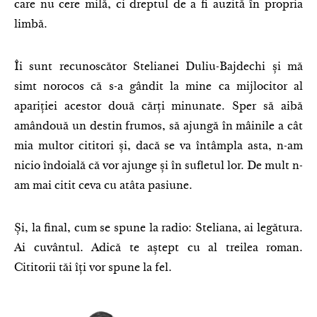
care nu cere milă, ci dreptul de a fi auzită în propria
limbă.
Îi sunt recunoscător Stelianei Duliu-Bajdechi și mă
simt norocos că s-a gândit la mine ca mijlocitor al
apariției acestor două cărți minunate. Sper să aibă
amândouă un destin frumos, să ajungă în mâinile a cât
mia multor cititori și, dacă se va întâmpla asta, n-am
nicio îndoială că vor ajunge și în sufletul lor. De mult n-
am mai citit ceva cu atâta pasiune.
Și, la final, cum se spune la radio: Steliana, ai legătura.
Ai cuvântul. Adică te aștept cu al treilea roman.
Cititorii tăi îți vor spune la fel.