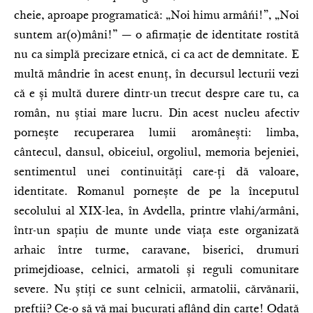
cheie, aproape programatică: „Noi himu armâńi!”, „Noi
suntem ar(o)mâni!” — o afirmație de identitate rostită
nu ca simplă precizare etnică, ci ca act de demnitate. E
multă mândrie în acest enunț, în decursul lecturii vezi
că e și multă durere dintr-un trecut despre care tu, ca
român, nu știai mare lucru. Din acest nucleu afectiv
pornește recuperarea lumii aromânești: limba,
cântecul, dansul, obiceiul, orgoliul, memoria bejeniei,
sentimentul unei continuități care-ți dă valoare,
identitate. Romanul pornește de pe la începutul
secolului al XIX-lea, în Avdella, printre vlahi/armâni,
într-un spațiu de munte unde viața este organizată
arhaic între turme, caravane, biserici, drumuri
primejdioase, celnici, armatoli și reguli comunitare
severe. Nu știți ce sunt celnicii, armatolii, cărvănarii,
prefții? Ce-o să vă mai bucurați aflând din carte! Odată