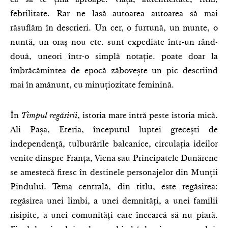
febrilitate. Rar ne lasă autoarea autoarea să mai
răsuflăm în descrieri. Un cer, o furtună, un munte, o
nuntă, un oraș nou etc. sunt expediate într-un rând-
două, uneori într-o simplă notație. poate doar la
îmbrăcămintea de epocă zăbovește un pic descriind
mai în amănunt, cu minuțiozitate feminină.
În
Timpul regăsirii
, istoria mare intră peste istoria mică.
Ali Pașa, Eteria, începutul luptei grecești de
independență, tulburările balcanice, circulația ideilor
venite dinspre Franța, Viena sau Principatele Dunărene
se amestecă firesc în destinele personajelor din Munții
Pindului. Tema centrală, din titlu, este regăsirea:
regăsirea unei limbi, a unei demnități, a unei familii
risipite, a unei comunități care încearcă să nu piară.