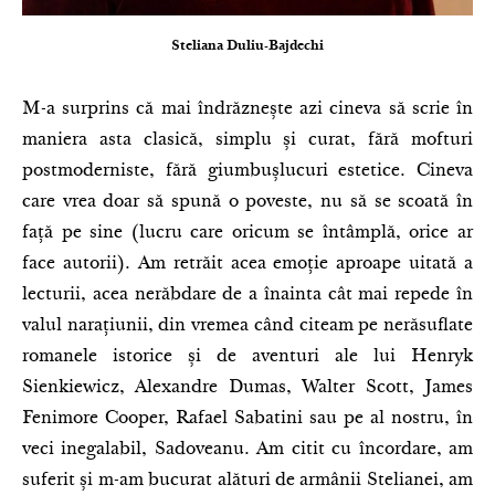
Steliana Duliu-Bajdechi
M-a surprins că mai îndrăznește azi cineva să scrie în
maniera asta clasică, simplu și curat, fără mofturi
postmoderniste, fără giumbușlucuri estetice. Cineva
care vrea doar să spună o poveste, nu să se scoată în
față pe sine (lucru care oricum se întâmplă, orice ar
face autorii). Am retrăit acea emoție aproape uitată a
lecturii, acea nerăbdare de a înainta cât mai repede în
valul narațiunii, din vremea când citeam pe nerăsuflate
romanele istorice și de aventuri ale lui Henryk
Sienkiewicz, Alexandre Dumas, Walter Scott, James
Fenimore Cooper, Rafael Sabatini sau pe al nostru, în
veci inegalabil, Sadoveanu. Am citit cu încordare, am
suferit și m-am bucurat alături de armânii Stelianei, am