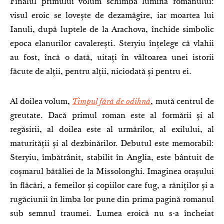
Finalul primului volum schimbă lumina romanului:
visul eroic se lovește de dezamăgire, iar moartea lui
Ianuli, după luptele de la Arachova, închide simbolic
epoca elanurilor cavalerești. Steryiu înțelege că vlahii
au fost, încă o dată, uitați în vâltoarea unei istorii
făcute de alții, pentru alții, niciodată și pentru ei.
Al doilea volum,
Timpul fără de odihnă
, mută centrul de
greutate. Dacă primul roman este al formării și al
regăsirii, al doilea este al urmărilor, al exilului, al
maturității și al dezbinărilor. Debutul este memorabil:
Steryiu, îmbătrânit, stabilit în Anglia, este bântuit de
coșmarul bătăliei de la Missolonghi. Imaginea orașului
în flăcări, a femeilor și copiilor care fug, a răniților și a
rugăciunii în limba lor pune din prima pagină romanul
sub semnul traumei. Lumea eroică nu s-a încheiat