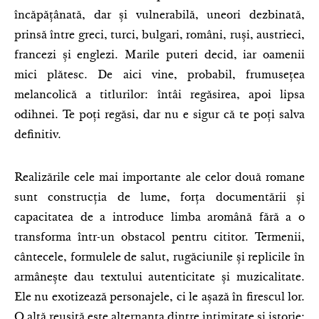
încăpățânată, dar și vulnerabilă, uneori dezbinată,
prinsă între greci, turci, bulgari, români, ruși, austrieci,
francezi și englezi. Marile puteri decid, iar oamenii
mici plătesc. De aici vine, probabil, frumusețea
melancolică a titlurilor: întâi regăsirea, apoi lipsa
odihnei. Te poți regăsi, dar nu e sigur că te poți salva
definitiv.
Realizările cele mai importante ale celor două romane
sunt construcția de lume, forța documentării și
capacitatea de a introduce limba aromână fără a o
transforma într-un obstacol pentru cititor. Termenii,
cântecele, formulele de salut, rugăciunile și replicile în
armânește dau textului autenticitate și muzicalitate.
Ele nu exotizează personajele, ci le așază în firescul lor.
O altă reușită este alternanța dintre intimitate și istorie: