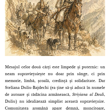
Mesajul celor două cărți este limpede și puternic: un
neam supraviețuiește nu doar prin sânge, ci prin
memorie, limbă, școală, credință și solidaritate. Dar
Steliana Duliu-Bajdechi (ea ține să-și aducă în numele
de autoare și rădăcina armânească,
Striyiana al Douli
,
Duliu) nu idealizează simplist această supraviețuire.
Comunitatea aromână apare demnă, muncitoare,