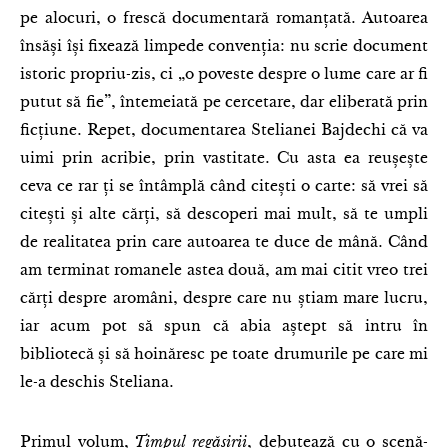
pe alocuri, o frescă documentară romanțată. Autoarea
însăși își fixează limpede convenția: nu scrie document
istoric propriu-zis, ci „o poveste despre o lume care ar fi
putut să fie”, întemeiată pe cercetare, dar eliberată prin
ficțiune. Repet, documentarea Stelianei Bajdechi că va
uimi prin acribie, prin vastitate. Cu asta ea reușește
ceva ce rar ți se întâmplă când citești o carte: să vrei să
citești și alte cărți, să descoperi mai mult, să te umpli
de realitatea prin care autoarea te duce de mână. Când
am terminat romanele astea două, am mai citit vreo trei
cărți despre aromâni, despre care nu știam mare lucru,
iar acum pot să spun că abia aștept să intru în
bibliotecă și să hoinăresc pe toate drumurile pe care mi
le-a deschis Steliana.
Primul volum,
Timpul regăsirii
, debutează cu o scenă-