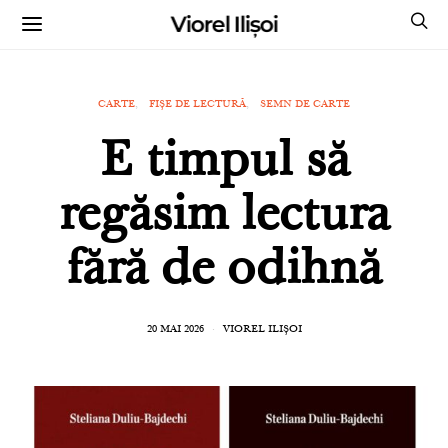
Viorel Ilișoi
CUMPĂRĂ CĂRȚILE MELE CU AUTOGRAF
CARTE
FIȘE DE LECTURĂ
SEMN DE CARTE
E timpul să
regăsim lectura
fără de odihnă
20 MAI 2026
VIOREL ILIȘOI