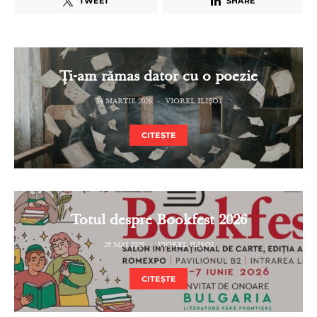
TWEET
SHARE
Ți-am rămas dator cu o poezie
24 MARTIE 2026
VIOREL ILIȘOI
CITEȘTE
Totul despre Bookfest 2026
28 MAI 2026
VIOREL ILIȘOI
CITEȘTE