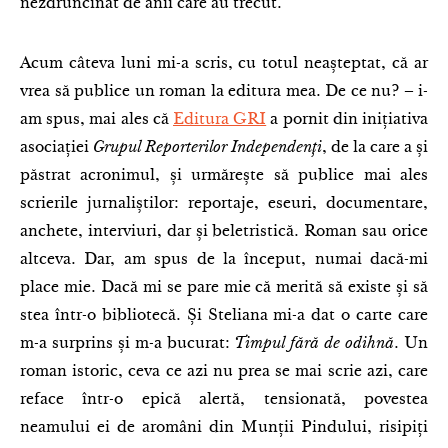
nezdruncinat de anii care au trecut.
Acum câteva luni mi-a scris, cu totul neașteptat, că ar
vrea să publice un roman la editura mea. De ce nu? – i-
am spus, mai ales că
Editura GRI
a pornit din inițiativa
asociației
Grupul Reporterilor Independenți
, de la care a și
păstrat acronimul, și urmărește să publice mai ales
scrierile jurnaliștilor: reportaje, eseuri, documentare,
anchete, interviuri, dar și beletristică. Roman sau orice
altceva. Dar, am spus de la început, numai dacă-mi
place mie. Dacă mi se pare mie că merită să existe și să
stea într-o bibliotecă. Și Steliana mi-a dat o carte care
m-a surprins și m-a bucurat:
Timpul fără de odihnă
. Un
roman istoric, ceva ce azi nu prea se mai scrie azi, care
reface într-o epică alertă, tensionată, povestea
neamului ei de aromâni din Munții Pindului, risipiți