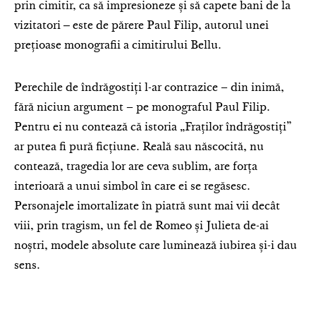
prin cimitir, ca să impresioneze și să capete bani de la
vizitatori ‒ este de părere Paul Filip, autorul unei
prețioase monografii a cimitirului Bellu.
Perechile de îndrăgostiți l-ar contrazice – din inimă,
fără niciun argument – pe monograful Paul Filip.
Pentru ei nu contează că istoria „Fraților îndrăgostiți”
ar putea fi pură ficțiune. Reală sau născocită, nu
contează, tragedia lor are ceva sublim, are forța
interioară a unui simbol în care ei se regăsesc.
Personajele imortalizate în piatră sunt mai vii decât
viii, prin tragism, un fel de Romeo și Julieta de-ai
noștri, modele absolute care luminează iubirea și-i dau
sens.