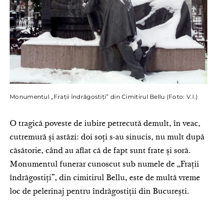
Monumentul „Frații îndrăgostiți” din Cimitirul Bellu (Foto: V.I.)
O tragică poveste de iubire petrecută demult, în veac,
cutremură și astăzi: doi soți s-au sinucis, nu mult după
căsătorie, când au aflat că de fapt sunt frate și soră.
Monumentul funerar cunoscut sub numele de „Frații
îndrăgostiți”, din cimitirul Bellu, este de multă vreme
loc de pelerinaj pentru îndrăgostiții din București.