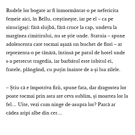
Rudele lor bogate ar fi înmormântat-o pe nefericita
femeie aici, în Bellu, creștinește, iar pe el ‒ ca pe
sinucigași: fără slujbă, fără cruce la cap, undeva la
marginea cimitirului, nu se știe unde. Statuia ‒ spune
adolescenta care tocmai așază un buchet de flori ‒ ar
reprezenta-o pe tânără, întinsă pe patul de hotel unde
s-a petrecut tragedia, iar barbătul este iubitul ei,
fratele, plângând, cu puțin înainte de a-și lua zilele.
‒ Știu că e împotriva firii, spune fata, dar dragostea lor
poate tocmai prin asta are ceva sublim, și moartea lor la
fel… Uite, vezi cum ninge de-asupra lor? Parcă ar
cădea aripi albe din cer…