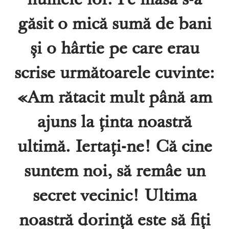
numele lor. Pe masă s-a
găsit o mică sumă de bani
și o hârtie pe care erau
scrise următoarele cuvinte:
«Am rătacit mult până am
ajuns la ținta noastră
ultimă. Iertați-ne! Că cine
suntem noi, să remâe un
secret vecinic! Ultima
noastră dorință este să fiți