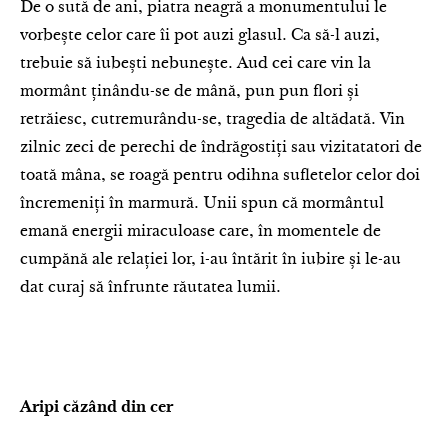
De o sută de ani, piatra neagră a monumentului le
vorbește celor care îi pot auzi glasul. Ca să-l auzi,
trebuie să iubești nebunește. Aud cei care vin la
mormânt ținându-se de mână, pun pun flori și
retrăiesc, cutremurându-se, tragedia de altădată. Vin
zilnic zeci de perechi de îndrăgostiți sau vizitatatori de
toată mâna, se roagă pentru odihna sufletelor celor doi
încremeniți în marmură. Unii spun că mormântul
emană energii miraculoase care, în momentele de
cumpănă ale relației lor, i-au întărit în iubire și le-au
dat curaj să înfrunte răutatea lumii.
Aripi căzând din cer