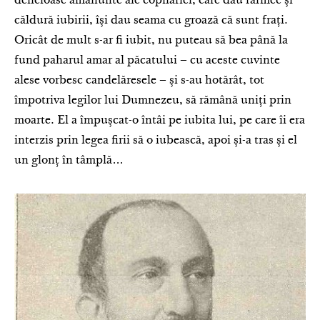
delicioase amănunte ale copilăriei, care dau farmec și
căldură iubirii, își dau seama cu groază că sunt frați.
Oricât de mult s-ar fi iubit, nu puteau să bea până la
fund paharul amar al păcatului – cu aceste cuvinte
alese vorbesc candelăresele – și s-au hotărât, tot
împotriva legilor lui Dumnezeu, să rămână uniți prin
moarte. El a împușcat-o întâi pe iubita lui, pe care îi era
interzis prin legea firii să o iubească, apoi și-a tras și el
un glonț în tâmplă…