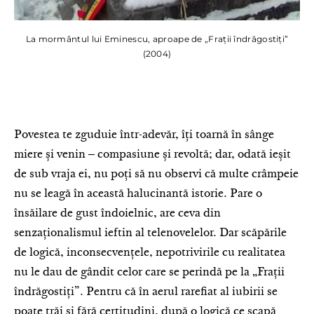
La mormântul lui Eminescu, aproape de „Frații îndrăgostiți”
(2004)
Povestea te zguduie într-adevăr, îți toarnă în sânge
miere și venin ‒ compasiune și revoltă; dar, odată ieșit
de sub vraja ei, nu poți să nu observi că multe crâmpeie
nu se leagă în această halucinantă istorie. Pare o
însăilare de gust îndoielnic, are ceva din
senzaționalismul ieftin al telenovelelor. Dar scăpările
de logică, inconsecvențele, nepotrivirile cu realitatea
nu le dau de gândit celor care se perindă pe la „Frații
îndrăgostiți”. Pentru că în aerul rarefiat al iubirii se
poate trăi și fără certitudini, după o logică ce scapă