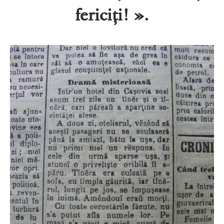
fericiți! ».