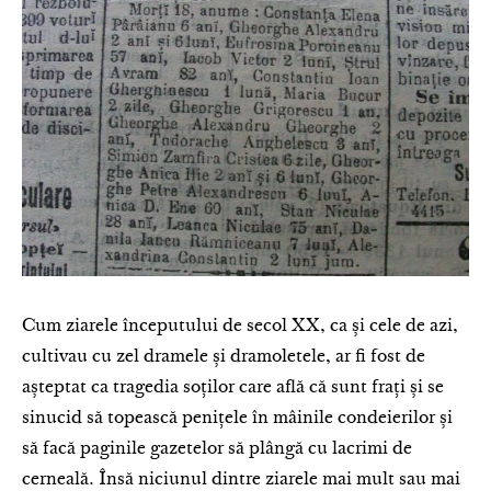
Cum ziarele începutului de secol XX, ca și cele de azi,
cultivau cu zel dramele și dramoletele, ar fi fost de
așteptat ca tragedia soților care află că sunt frați și se
sinucid să topească penițele în mâinile condeierilor și
să facă paginile gazetelor să plângă cu lacrimi de
cerneală. Însă niciunul dintre ziarele mai mult sau mai