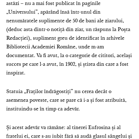
astăzi – nu a mai fost publicat în paginile
„Universului”, apărând însă într-unul din
nenumăratele suplimente de 50 de bani ale ziarului,
(deduc asta dintr-o notiță din ziar, un răspuns la Poșta
Redacției), supliment greu de identificat în arhivele
Bibliotecii Academiei Române, unde m-am
documentat. Va fi avut, la o categorie de cititori, același
succes pe care l-a avut, în 1902, și știrea din care a fost
inspirat.
Statuia „Fraților îndrăgostiți” nu cerea decât o
asemenea poveste, care se pare că i-a și fost atribuită,
instituindu-se în timp ca adevăr.
Și acest adevăr va rămâne: al tinerei Eufrosina și al
fratelui ei, care s-au iubit fără să audă glasul sângelui și