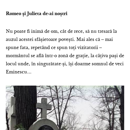
Romeo și Julieta de-ai noștri
Nu poate fi inimă de om, cât de rece, să nu tresară la
auzul acestei sfâșietoare povești. Mai ales că ‒ mai
spune fata, repetând ce spun toți vizitatorii ‒
mormântul se află într-o zonă de grație, la câțiva pași de
locul unde, în singurătate-și, își doarme somnul de veci
Eminescu…