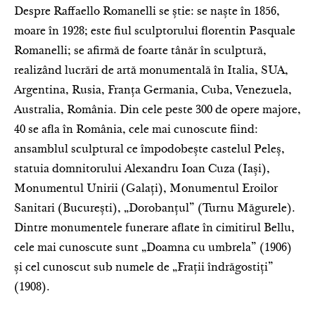
Despre Raffaello Romanelli se știe: se naște în 1856,
moare în 1928; este fiul sculptorului florentin Pasquale
Romanelli; se afirmă de foarte tânăr în sculptură,
realizând lucrări de artă monumentală în Italia, SUA,
Argentina, Rusia, Franța Germania, Cuba, Venezuela,
Australia, România. Din cele peste 300 de opere majore,
40 se afla în România, cele mai cunoscute fiind:
ansamblul sculptural ce împodobește castelul Peleș,
statuia domnitorului Alexandru Ioan Cuza (Iași),
Monumentul Unirii (Galați), Monumentul Eroilor
Sanitari (București), „Dorobanțul” (Turnu Măgurele).
Dintre monumentele funerare aflate în cimitirul Bellu,
cele mai cunoscute sunt „Doamna cu umbrela” (1906)
și cel cunoscut sub numele de „Frații îndrăgostiți”
(1908).