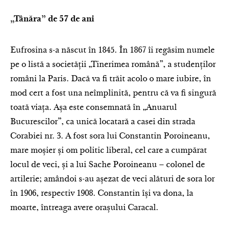
„Tânăra” de 57 de ani
Eufrosina s-a născut în 1845. În 1867 îi regăsim numele
pe o listă a societății „Tinerimea română”, a studenților
români la Paris. Dacă va fi trăit acolo o mare iubire, în
mod cert a fost una neîmplinită, pentru că va fi singură
toată viața. Așa este consemnată în „Anuarul
Bucurescilor”, ca unică locatară a casei din strada
Corabiei nr. 3. A fost sora lui Constantin Poroineanu,
mare moșier și om politic liberal, cel care a cumpărat
locul de veci, și a lui Sache Poroineanu – colonel de
artilerie; amândoi s-au așezat de veci alături de sora lor
în 1906, respectiv 1908. Constantin își va dona, la
moarte, întreaga avere orașului Caracal.