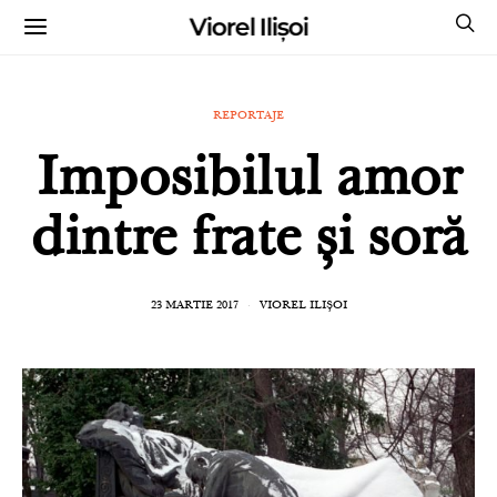
Viorel Ilișoi
CUMPĂRĂ CĂRȚILE MELE CU AUTOGRAF
REPORTAJE
Imposibilul amor
dintre frate și soră
23 MARTIE 2017
VIOREL ILIȘOI