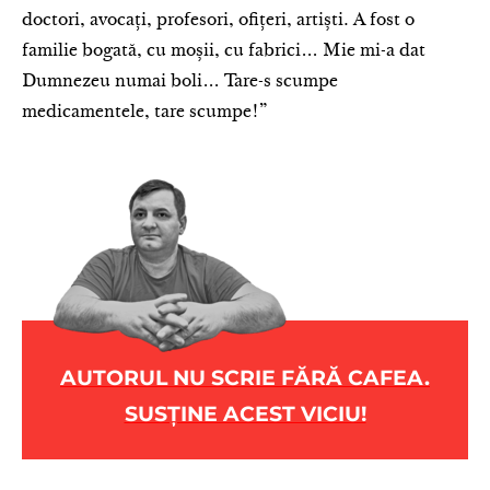
doctori, avocați, profesori, ofițeri, artiști. A fost o
familie bogată, cu moșii, cu fabrici… Mie mi-a dat
Dumnezeu numai boli… Tare-s scumpe
medicamentele, tare scumpe!”
AUTORUL NU SCRIE FĂRĂ CAFEA.
SUSȚINE ACEST VICIU!