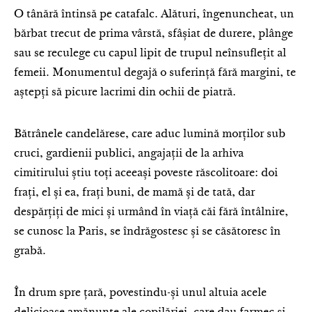
O tânără întinsă pe catafalc. Alături, îngenuncheat, un
bărbat trecut de prima vârstă, sfâșiat de durere, plânge
sau se reculege cu capul lipit de trupul neînsuflețit al
femeii. Monumentul degajă o suferință fără margini, te
aștepți să picure lacrimi din ochii de piatră.
Bătrânele candelărese, care aduc lumină morților sub
cruci, gardienii publici, angajații de la arhiva
cimitirului știu toți aceeași poveste răscolitoare: doi
frați, el și ea, frați buni, de mamă și de tată, dar
despărțiți de mici și urmând în viață căi fără întâlnire,
se cunosc la Paris, se îndrăgostesc și se căsătoresc în
grabă.
În drum spre țară, povestindu-și unul altuia acele