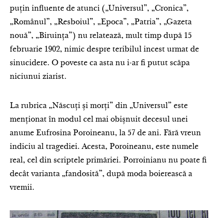
puțin influente de atunci („Universul”, „Cronica”,
„Românul”, „Resboiul”, „Epoca”, „Patria”, „Gazeta
nouă”, „Biruința”) nu relatează, mult timp după 15
februarie 1902, nimic despre teribilul incest urmat de
sinucidere. O poveste ca asta nu i-ar fi putut scăpa
niciunui ziarist.
La rubrica „Născuți și morți” din „Universul” este
menționat în modul cel mai obișnuit decesul unei
anume Eufrosina Poroineanu, la 57 de ani. Fără vreun
indiciu al tragediei. Acesta, Poroineanu, este numele
real, cel din scriptele primăriei. Porroinianu nu poate fi
decât varianta „fandosită”, după moda boierească a
vremii.