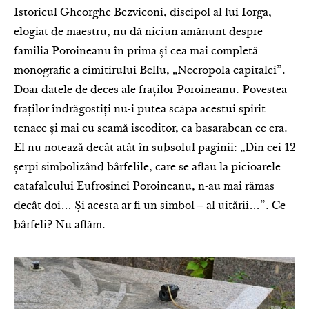
Istoricul Gheorghe Bezviconi, discipol al lui Iorga,
elogiat de maestru, nu dă niciun amănunt despre
familia Poroineanu în prima și cea mai completă
monografie a cimitirului Bellu, „Necropola capitalei”.
Doar datele de deces ale fraților Poroineanu. Povestea
fraților îndrăgostiți nu-i putea scăpa acestui spirit
tenace și mai cu seamă iscoditor, ca basarabean ce era.
El nu notează decât atât în subsolul paginii: „Din cei 12
șerpi simbolizând bârfelile, care se aflau la picioarele
catafalcului Eufrosinei Poroineanu, n-au mai rămas
decât doi… Și acesta ar fi un simbol ‒ al uitării…”. Ce
bârfeli? Nu aflăm.