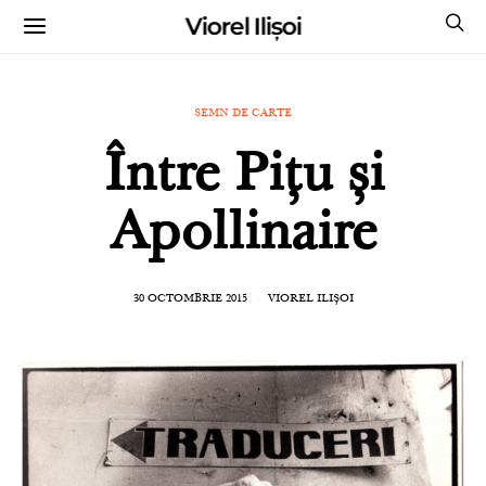
Viorel Ilișoi
CUMPĂRĂ CĂRȚILE MELE CU AUTOGRAF
SEMN DE CARTE
Între Pițu și
Apollinaire
30 OCTOMBRIE 2015
VIOREL ILIȘOI