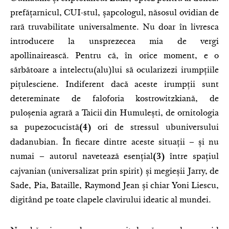
prefățarnicul, CUI-stul, șapcologul, năsosul ovidian de
rară truvabilitate universalmente. Nu doar în livresca
introducere la unsprezecea mia de vergi
apollinairească. Pentru că, în orice moment, e o
sărbătoare a intelectu(alu)lui să ocularizezi irumpțiile
pițulesciene. Indiferent dacă aceste irumpții sunt
detereminate de faloforia kostrowitzkiană, de
puloșenia agrară a Taicii din Humulești, de ornitologia
sa pupezocucistă
ori de stressul ubuniversului
(4)
dadanubian. În fiecare dintre aceste situații – și nu
numai – autorul navetează esențial
între spațiul
(3)
cajvanian (universalizat prin spirit) și megieșii Jarry, de
Sade, Pia, Bataille, Raymond Jean și chiar Yoni Liescu,
digitând pe toate clapele clavirului ideatic al mundei.