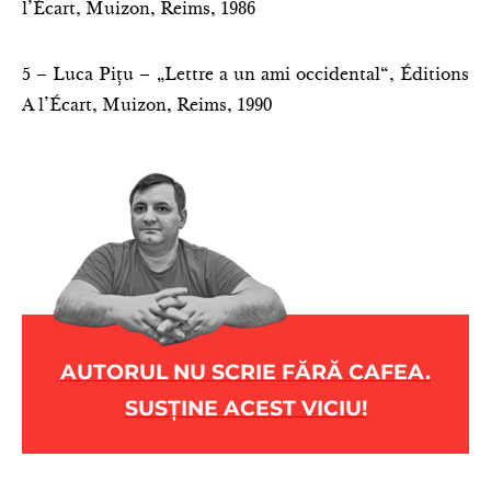
l’Écart, Muizon, Reims, 1986
5 – Luca Pițu – „Lettre a un ami occidental“, Éditions
A l’Écart, Muizon, Reims, 1990
AUTORUL NU SCRIE FĂRĂ CAFEA.
SUSȚINE ACEST VICIU!