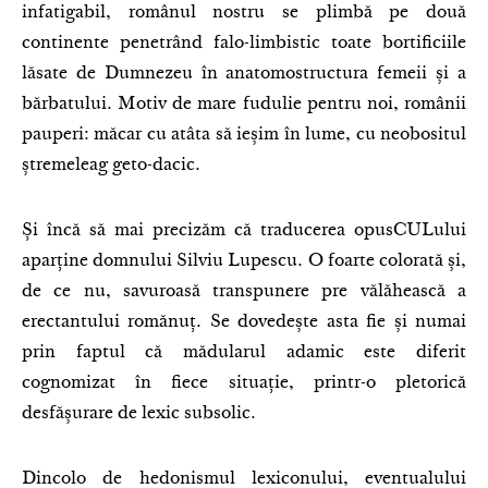
infatigabil, românul nostru se plimbă pe două
continente penetrând falo-limbistic toate bortificiile
lăsate de Dumnezeu în anatomostructura femeii și a
bărbatului. Motiv de mare fudulie pentru noi, românii
pauperi: măcar cu atâta să ieșim în lume, cu neobositul
ștremeleag geto-dacic.
Și încă să mai precizăm că traducerea opusCULului
aparține domnului Silviu Lupescu. O foarte colorată și,
de ce nu, savuroasă transpunere pre vălăhească a
erectantului romănuț. Se dovedește asta fie și numai
prin faptul că mădularul adamic este diferit
cognomizat în fiece situație, printr-o pletorică
desfășurare de lexic subsolic.
Dincolo de hedonismul lexiconului, eventualului