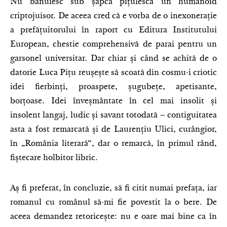
Nu bănuiesc sub șapca pițulescă un humanoid
criptojuisor. De aceea cred că e vorba de o inexonerație
a prefățuitorului în raport cu Editura Institutului
European, chestie comprehensivă de parai pentru un
garsonel universitar. Dar chiar și când se achită de o
datorie Luca Pițu reușește să scoată din cosmu-i criotic
idei fierbinți, proaspete, șugubețe, apetisante,
borțoase. Idei înveșmântate în cel mai insolit și
insolent langaj, ludic și savant totodată – contiguitatea
asta a fost remarcată și de Laurențiu Ulici, curângior,
în „România literară“, dar o remarcă, în primul rând,
fiștecare holbitor libric.
Aș fi preferat, în concluzie, să fi citit numai prefața, iar
romanul cu românul să-mi fie povestit la o bere. De
aceea demandez retoricește: nu e oare mai bine ca în