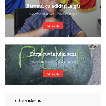
Baronul cu adidași la gât
29 OCTOMBRIE 2015
VIOREL ILIȘOI
CITEȘTE
Forța cuvântului scris
2 NOIEMBRIE 2015
VIOREL ILIȘOI
CITEȘTE
LASĂ UN RĂSPUNS