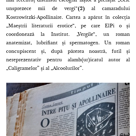
mai recentuț distinsul eseograf iașiot a prefațat „Cele
unsprezece mii de vergi“
al camaradului
(2)
Kostrowitzki-Apollinaire. Cartea a apărut în colecția
„Maeștrii literaturii erotice“, pe care ElPi o și
coordonează la Institut. „Vergile“, un roman
anatemizat, lubrifiant și spermatogen. Un roman
concupiscent și, după părerea noastră, futil și
nereprezentativ pentru alamb(ur)icatul autor al
„Caligramelor” și al „Alcoolurilor”.