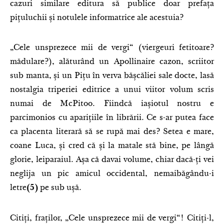
cazuri similare editura să publice doar prefața
pițuluchii și notulele informatrice ale acestuia?
„Cele unsprezece mii de vergi“ (viergeuri fetitoare?
mădulare?), alăturând un Apollinaire cazon, scriitor
sub manta, și un Pițu în verva bășcăliei sale docte, lasă
nostalgia triperiei editrice a unui viitor volum scris
numai de McPitoo. Fiindcă iașiotul nostru e
parcimonios cu aparițiile în librării. Ce s-ar putea face
ca placenta literară să se rupă mai des? Setea e mare,
coane Luca, și cred că și la matale stă bine, pe lângă
glorie, leiparaiul. Așa că davai volume, chiar dacă-ți vei
neglija un pic amicul occidental, nemaibăgându-i
letre
pe sub ușă.
(5)
Citiți, fraților, „Cele unsprezece mii de vergi“! Citiți-l,