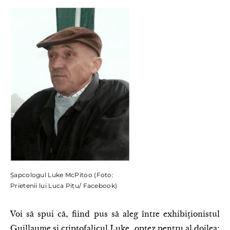
Șapcologul Luke McPitoo (Foto:
Prietenii lui Luca Pițu/ Facebook)
Voi să spui că, fiind pus să aleg între exhibiționistul
Guillaume și criptofalicul Luke, optez pentru al doilea: