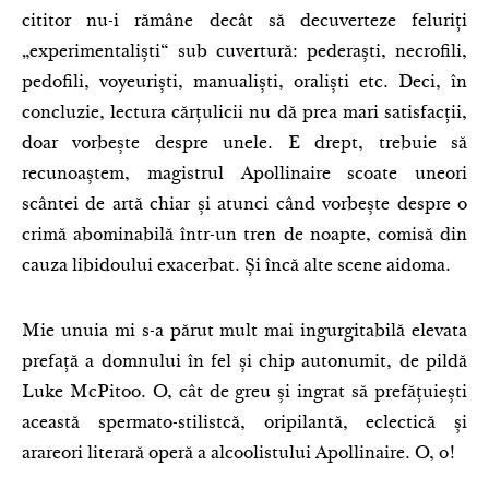
cititor nu-i rămâne decât să decuverteze feluriți
„experimentaliști“ sub cuvertură: pederaști, necrofili,
pedofili, voyeuriști, manualiști, oraliști etc. Deci, în
concluzie, lectura cărțulicii nu dă prea mari satisfacții,
doar vorbește despre unele. E drept, trebuie să
recunoaștem, magistrul Apollinaire scoate uneori
scântei de artă chiar și atunci când vorbește despre o
crimă abominabilă într-un tren de noapte, comisă din
cauza libidoului exacerbat. Și încă alte scene aidoma.
Mie unuia mi s-a părut mult mai ingurgitabilă elevata
prefață a domnului în fel și chip autonumit, de pildă
Luke McPitoo. O, cât de greu și ingrat să prefățuiești
această spermato-stilistcă, oripilantă, eclectică și
arareori literară operă a alcoolistului Apollinaire. O, o!