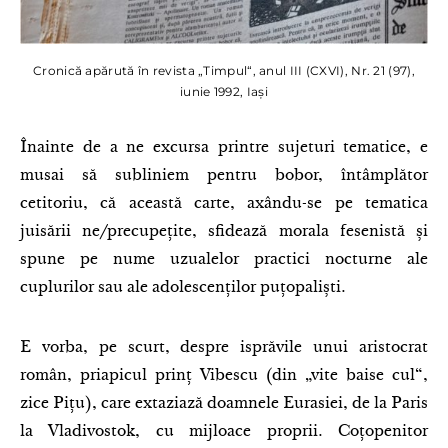
Cronică apărută în revista „Timpul“, anul III (CXVI), Nr. 21 (97),
iunie 1992, Iași
Înainte de a ne excursa printre sujeturi tematice, e
musai să subliniem pentru bobor, întâmplător
cetitoriu, că această carte, axându-se pe tematica
juisării ne/precupețite, sfidează morala fesenistă și
spune pe nume uzualelor practici nocturne ale
cuplurilor sau ale adolescenților puțopaliști.
E vorba, pe scurt, despre isprăvile unui aristocrat
român, priapicul prinț Vibescu (din „vite baise cul“,
zice Pițu), care extaziază doamnele Eurasiei, de la Paris
la Vladivostok, cu mijloace proprii. Coțopenitor