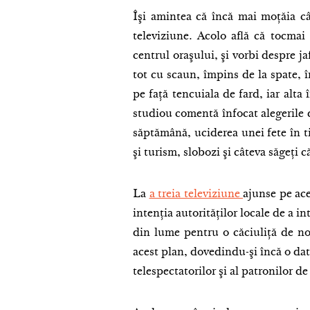
Îşi amintea că încă mai moţăia câ
televiziune. Acolo află că tocmai
centrul oraşului, şi vorbi despre ja
tot cu scaun, împins de la spate, 
pe faţă tencuiala de fard, iar alta 
studiou comentă înfocat alegerile
săptămână, uciderea unei fete în ti
şi turism, slobozi şi câteva săgeţi c
La
a treia televiziune
ajunse pe ace
intenţia autorităţilor locale de a 
din lume pentru o căciuliţă de n
acest plan, dovedindu-şi încă o dat
telespectatorilor şi al patronilor de