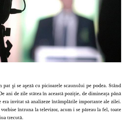
n pat şi se aşeză cu picioarele scaunului pe podea. Stând
De ani de zile stătea în această poziţie, de dimineaţa până
 era invitat să analizeze întâmplările importante ale zilei.
vorbise întruna la televizor, acum i se păreau la fel, toate
iua trecută.