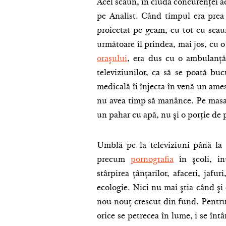
Acel scaun, în ciuda concurenţei ac
pe Analist. Când timpul era prea 
proiectat pe geam, cu tot cu scau
următoare îl prindea, mai jos, cu o 
oraşului
, era dus cu o ambulanţă
televiziunilor, ca să se poată buc
medicală îi înjecta în venă un amest
nu avea timp să manânce. Pe masa d
un pahar cu apă, nu şi o porţie de p
Umblă pe la televiziuni până la 
precum
pornografia
în şcoli, in
stârpirea ţânţarilor, afaceri, jafur
ecologie. Nici nu mai ştia când şi 
nou-nouţ crescut din fund. Pentru 
orice se petrecea în lume, i se înt