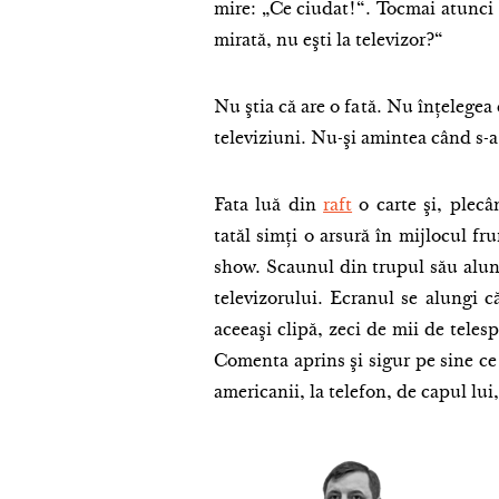
mire: „Ce ciudat!“. Tocmai atunci i
mirată, nu eşti la televizor?“
Nu ştia că are o fată. Nu înţelegea 
televiziuni. Nu-şi amintea când s-a
Fata luă din
raft
o carte şi, plecâ
tatăl simţi o arsură în mijlocul fru
show. Scaunul din trupul său alune
televizorului. Ecranul se alungi că
aceeaşi clipă, zeci de mii de teles
Comenta aprins şi sigur pe sine ce 
americanii, la telefon, de capul lui