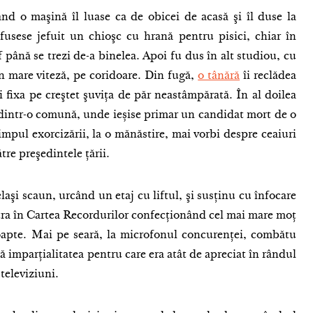
nd o maşină îl luase ca de obicei de acasă şi îl duse la
 fusese jefuit un chioşc cu hrană pentru pisici, chiar în
f până se trezi de-a binelea. Apoi fu dus în alt studiou, cu
în mare viteză, pe coridoare. Din fugă,
o tânără
îi reclădea
îi fixa pe creştet şuviţa de păr neastâmpărată. În al doilea
 dintr-o comună, unde ieșise primar un candidat mort de o
mpul exorcizării, la o mănăstire, mai vorbi despre ceaiuri
ătre preşedintele ţării.
laşi scaun, urcând un etaj cu liftul, şi susţinu cu înfocare
intra în Cartea Recordurilor confecţionând cel mai mare moţ
oapte. Mai pe seară, la microfonul concurenţei, combătu
ă imparțialitatea pentru care era atât de apreciat în rândul
 televiziuni.