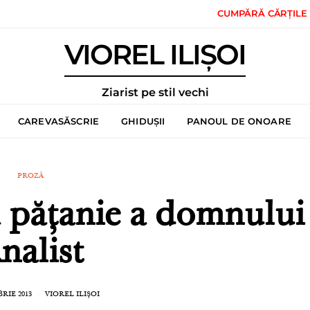
CUMPĂRĂ CĂRȚILE
VIOREL ILIȘOI
Ziarist pe stil vechi
CAREVASĂSCRIE
GHIDUȘII
PANOUL DE ONOARE
PROZĂ
pățanie a domnului
nalist
RIE 2013
VIOREL ILIȘOI