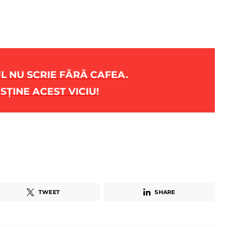
 NU SCRIE FĂRĂ CAFEA.
SȚINE ACEST VICIU!
TWEET
SHARE