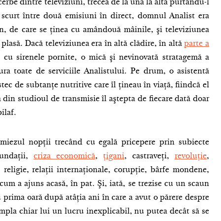
erbe dintre televiziuni, trecea de la una la alta purtându-l
scurt între două emisiuni în direct, domnul Analist era
n, de care se ţinea cu amândouă mâinile, şi televiziunea
plasă. Dacă televiziunea era în altă clădire, în altă
parte a
 cu sirenele pornite, o mică şi nevinovată stratagemă a
ura toate de serviciile Analistului. Pe drum, o asistentă
ec de subtanţe nutritive care îl ţineau în viaţă, fiindcă el
in studioul de transmisie îl aştepta de fiecare dată doar
ilaf.
miezul nopţii trecând cu egală pricepere prin subiecte
undaţii,
criza economică
,
ţigani
, castraveţi,
revoluţie
,
i, religie, relaţii internaţionale, corupţie, bârfe mondene,
cum a ajuns acasă, în pat. Şi, iată, se trezise cu un scaun
prima oară după atâţia ani în care a avut o părere despre
âmpla chiar lui un lucru inexplicabil, nu putea decât să se