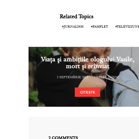
Related Topics
JURNALISM
PAMFLET
TELEVIZIUN
Viaţa şi ambiţiile ologului Vasile,
mort şi reînviat
2 SEPTEMBRIE 2013
VIOREL ILIȘOI
CITEȘTE
2 COMMENTS