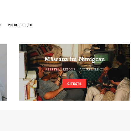
E
VIOREL ILIȘOI
Măseaua lui Nimigean
5 SEPTEMBRIE 2013
VIOREL ILIȘOI
CITEȘTE