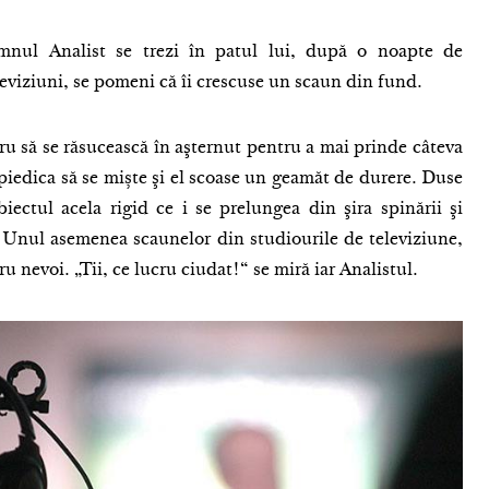
mnul Analist se trezi în patul lui, după o noapte de
eviziuni, se pomeni că îi crescuse un scaun din fund.
vru să se răsucească în aşternut pentru a mai prinde câteva
iedica să se miște şi el scoase un geamăt de durere. Duse
iectul acela rigid ce i se prelungea din şira spinării şi
. Unul asemenea scaunelor din studiourile de televiziune,
u nevoi. „Tii, ce lucru ciudat!“ se miră iar Analistul.