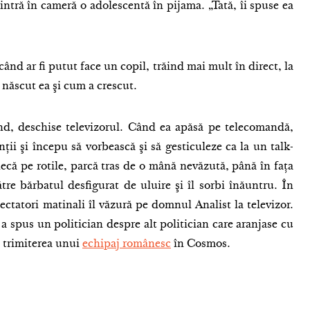
ntră în cameră o adolescentă în pijama. „Tată, îi spuse ea
când ar fi putut face un copil, trăind mai mult în direct, la
 născut ea şi cum a crescut.
nd, deschise televizorul. Când ea apăsă pe telecomandă,
nţii şi începu să vorbească şi să gesticuleze ca la un talk-
că pe rotile, parcă tras de o mână nevăzută, până în faţa
tre bărbatul desfigurat de uluire şi îl sorbi înăuntru. În
pectatori matinali îl văzură pe domnul Analist la televizor.
a spus un politician despre alt politician care aranjase cu
, trimiterea unui
echipaj românesc
în Cosmos.