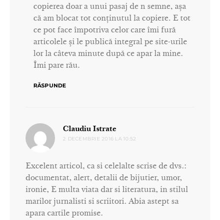
copierea doar a unui pasaj de n semne, așa
că am blocat tot conținutul la copiere. E tot
ce pot face împotriva celor care îmi fură
articolele și le publică integral pe site-urile
lor la câteva minute după ce apar la mine.
Îmi pare rău.
RĂSPUNDE
spune:
Claudiu Istrate
2 DECEMBRIE 2016 LA 10:52
Excelent articol, ca si celelalte scrise de dvs.:
documentat, alert, detalii de bijutier, umor,
ironie, E multa viata dar si literatura, in stilul
marilor jurnalisti si scriitori. Abia astept sa
apara cartile promise.