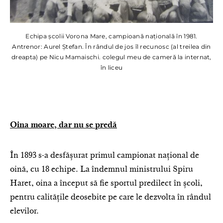
Echipa școlii Vorona Mare, campioană națională în 1981.
Antrenor: Aurel Ștefan. În rândul de jos îl recunosc (al treilea din
dreapta) pe Nicu Mamaischi. colegul meu de cameră la internat,
în liceu
Oina moare, dar nu se predă
În 1893 s-a desfășurat primul campionat național de
oină, cu 18 echipe. La îndemnul ministrului Spiru
Haret, oina a început să fie sportul predilect în școli,
pentru calitățile deosebite pe care le dezvolta în rândul
elevilor.