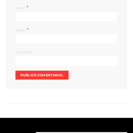
*
NUME
*
EMAIL
SITE WEB