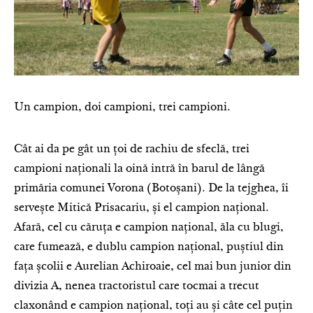
Un campion, doi campioni, trei campioni.
Cât ai da pe gât un țoi de rachiu de sfeclă, trei
campioni naționali la oină intră în barul de lângă
primăria comunei Vorona (Botoșani). De la tejghea, îi
servește Mitică Prisacariu, și el campion național.
Afară, cel cu căruța e campion național, ăla cu blugi,
care fumează, e dublu campion național, puștiul din
fața școlii e Aurelian Achiroaie, cel mai bun junior din
divizia A, nenea tractoristul care tocmai a trecut
claxonând e campion național, toți au și câte cel puțin