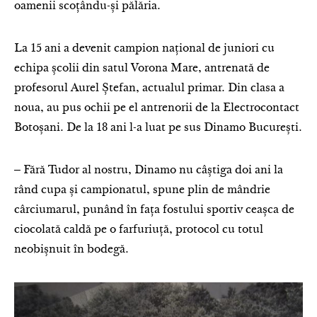
oamenii scoțându-și pălăria.
La 15 ani a devenit campion național de juniori cu
echipa școlii din satul Vorona Mare, antrenată de
profesorul Aurel Ștefan, actualul primar. Din clasa a
noua, au pus ochii pe el antrenorii de la Electrocontact
Botoșani. De la 18 ani l-a luat pe sus Dinamo București.
‒ Fără Tudor al nostru, Dinamo nu câștiga doi ani la
rând cupa și campionatul, spune plin de mândrie
cârciumarul, punând în fața fostului sportiv ceașca de
ciocolată caldă pe o farfuriuță, protocol cu totul
neobișnuit în bodegă.