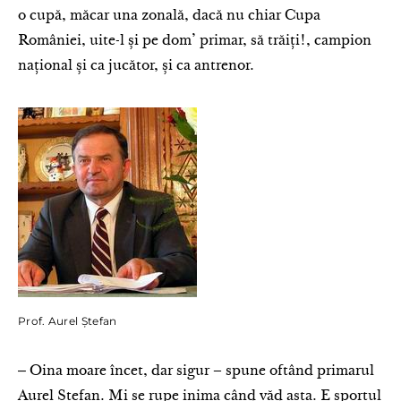
o cupă, măcar una zonală, dacă nu chiar Cupa
României, uite-l și pe dom’ primar, să trăiți!, campion
național și ca jucător, și ca antrenor.
Prof. Aurel Ștefan
‒ Oina moare încet, dar sigur – spune oftând primarul
Aurel Ștefan. Mi se rupe inima când văd asta. E sportul