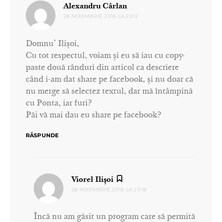
spune:
Alexandru Cârlan
28 NOIEMBRIE 2016 LA 23:12
Domnu’ Ilișoi,
Cu tot respectul, voiam și eu să iau cu copy-
paste două rânduri din articol ca descriere
când i-am dat share pe facebook, și nu doar că
nu merge să selectez textul, dar mă întâmpină
cu Ponta, iar furi?
Păi vă mai dau eu share pe facebook?
RĂSPUNDE
spune:
Viorel Ilișoi
28 NOIEMBRIE 2016 LA 23:18
Încă nu am găsit un program care să permită