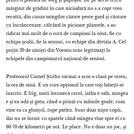
printr-o postată de sorg și păpușoi. De pe acest teren
mărginit de grădini în care niciodată nu s-a copt vreo
recoltă, din cauza mingilor căzute peste gard și căutate
cu încrâncenare, călcând în picioare plantele, s-au
ridicat mai mult de o sută de campioni la oină, fie cu
echipa școlii, fie la seniori, cu echipe din divizia A. Cel
puțin 20 de oiniști din Vorona sunt legitimați la
echipele din campionatul național de seniori.
Profesorul Cornel Știrbu tocmai a scos o clasă pe teren,
la ora de oină. E un curs opțional la care toți băieții se
înscriu. E frig, norii întunecă cerul, iarba e udă, mingea
e și ea udă și grea; când o prinzi cu mâinile goale, cum
vine ea ca glonțul, rupe pielea. Sunt doar niște copii,
dar nu se întorc cu spatele când mingea vine spre ei cu
60-70 de kilometri pe oră. Le place. Nu e doar un joc, și