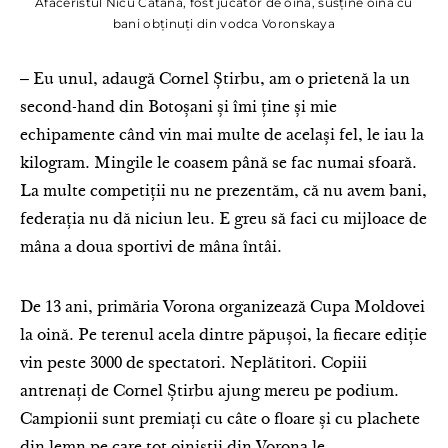
Afaceristul Nicu Catană, fost jucător de oină, susține oina cu
bani obținuți din vodca Voronskaya
‒ Eu unul, adaugă Cornel Știrbu, am o prietenă la un
second-hand din Botoșani și îmi ține și mie
echipamente când vin mai multe de același fel, le iau la
kilogram. Mingile le coasem până se fac numai sfoară.
La multe competiții nu ne prezentăm, că nu avem bani,
federația nu dă niciun leu. E greu să faci cu mijloace de
mâna a doua sportivi de mâna întâi.
De 13 ani, primăria Vorona organizează Cupa Moldovei
la oină. Pe terenul acela dintre păpușoi, la fiecare ediție
vin peste 3000 de spectatori. Neplătitori. Copiii
antrenați de Cornel Știrbu ajung mereu pe podium.
Campionii sunt premiați cu câte o floare și cu plachete