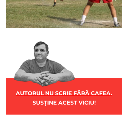
AUTORUL NU SCRIE FĂRĂ CAFEA.
SUSȚINE ACEST VICIU!