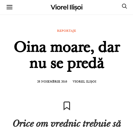
Viorel Ilișoi
CUMPĂRĂ CĂRȚILE MELE CU AUTOGRAF
REPORTAJE
Oina moare, dar
nu se predă
28 NOIEMBRIE 2016
VIOREL ILIȘOI
Orice om vrednic trebuie să