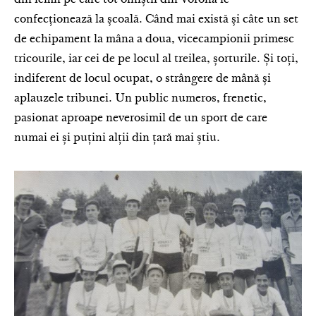
din lemn pe care tot oiniștii din Vorona le
confecționează la școală. Când mai există și câte un set
de echipament la mâna a doua, vicecampionii primesc
tricourile, iar cei de pe locul al treilea, șorturile. Și toți,
indiferent de locul ocupat, o strângere de mână și
aplauzele tribunei. Un public numeros, frenetic,
pasionat aproape neverosimil de un sport de care
numai ei și puțini alții din țară mai știu.