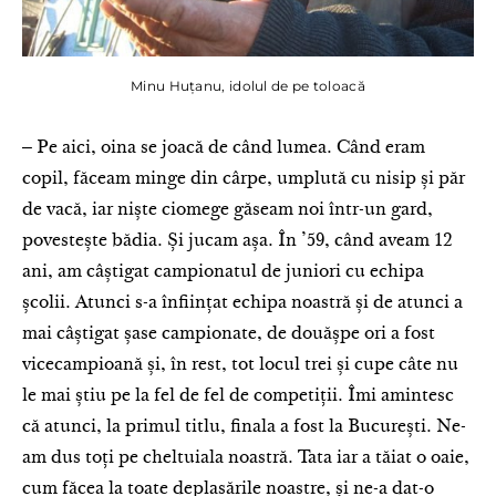
Minu Huțanu, idolul de pe toloacă
‒ Pe aici, oina se joacă de când lumea. Când eram
copil, făceam minge din cârpe, umplută cu nisip și păr
de vacă, iar niște ciomege găseam noi într-un gard,
povestește bădia. Și jucam așa. În ’59, când aveam 12
ani, am câștigat campionatul de juniori cu echipa
școlii. Atunci s-a înființat echipa noastră și de atunci a
mai câștigat șase campionate, de douășpe ori a fost
vicecampioană și, în rest, tot locul trei și cupe câte nu
le mai știu pe la fel de fel de competiții. Îmi amintesc
că atunci, la primul titlu, finala a fost la București. Ne-
am dus toți pe cheltuiala noastră. Tata iar a tăiat o oaie,
cum făcea la toate deplasările noastre, și ne-a dat-o