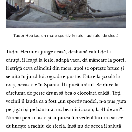
Tudor Hetriuc, un mare sportiv în raiul rachiului de sfeclă
Tudor Hetriuc ajunge acasă, deshamă calul de la
căruță, îl leagă la iesle, adapă vaca, dă mâncare la porci,
îi strigă ceva câinelui din mers, apoi se oprește brusc și
se uită în jurul lui: ograda e pustie. Fata e la școală la
oraș, nevasta e în Spania. Îl apucă urâtul. Se duce la
cârciuma de peste drum să bea o ciocolată caldă. Toți
vecinii îl laudă că a fost „un sportiv model, n-a pus gura
pe țigări și pe băutură, nu bea nici acum, la 41 de ani“.
Numai pentru asta și ar putea fi o vedetă într-un sat ce
duhnește a rachiu de sfeclă, însă nu de aceea îl salută