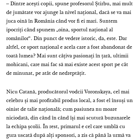
‒ Dintre acești copii, spune profesorul Știrbu, mai mult
de jumătate vor ajunge la nivel național, dacă se va mai
juca oină în România când vor fi ei mari. Suntem
ipocriți când spunem „oina, sportul național al
românilor“. Din punct de vedere istoric, da, este. Dar
altfel, ce sport național e acela care a fost abandonat de
toată lumea? Mai sunt câțiva pasionați în țară, ultimii
mohicani, care mai fac să mai existe acest sport pe cât
de minunat, pe atât de nedreptățit.
Nicu Catană, producătorul vodcii Voronskaya, cel mai
celebru și mai profitabil produs local, a fost el însuși un
oinist de talie națională; cum pasiunea nu moare
niciodată, din când în când își mai scutură buzunarele
la echipa școlii. În rest, primarul e cel care umblă cu
gura uscată după alți sponsori, a zis că până la urmă va