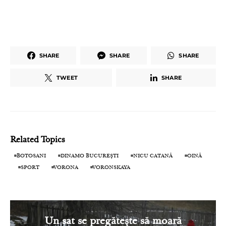
SHARE
SHARE
SHARE
TWEET
SHARE
Related Topics
BOTOSANI
DINAMO BUCUREȘTI
NICU CATANĂ
OINĂ
SPORT
VORONA
VORONSKAYA
Un sat se pregătește să moară