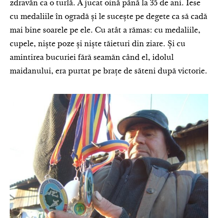
zdravăn ca o turlă. A jucat oină până la 35 de ani. Iese
cu medaliile în ogradă și le sucește pe degete ca să cadă
mai bine soarele pe ele. Cu atât a rămas: cu medaliile,
cupele, niște poze și niște tăieturi din ziare. Și cu
amintirea bucuriei fără seamăn când el, idolul
maidanului, era purtat pe brațe de săteni după victorie.