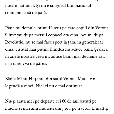
nostru național. Și nu e singurul bun național
condamnat să dispară.
Până nu demult, primul lucru pe care copiii din Vorona
îl învațau după mersul copăcel era oina. Acum, după
Revoluție, nu se mai face sport la țară, în general; iar
oină, cu atât mai puțin. Fiindcă nu aduce bani. Și dacă
în zilele noastre ceva nu aduce bani, mai devreme sau
mai târziu va dispărea.
Bădia Minu Huțanu, din satul Vorona Mare, e o
legendă a oinei. Nici el nu e mai optimist.
Nu-și arată nici pe departe cei 60 de ani bătuți pe
muche și nici anii munciți din greu pe tractor. E înalt și