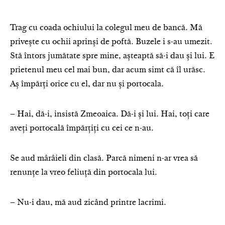
Trag cu coada ochiului la colegul meu de bancă. Mă
privește cu ochii aprinși de poftă. Buzele i s-au umezit.
Stă întors jumătate spre mine, așteaptă să-i dau și lui. E
prietenul meu cel mai bun, dar acum simt că îl urăsc.
Aș împărți orice cu el, dar nu și portocala.
– Hai, dă-i, insistă Zmeoaica. Dă-i și lui. Hai, toți care
aveți portocală împărțiți cu cei ce n-au.
Se aud mârâieli din clasă. Parcă nimeni n-ar vrea să
renunțe la vreo feliuță din portocala lui.
– Nu-i dau, mă aud zicând printre lacrimi.