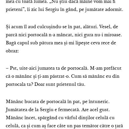
mea cu toată lumea. „Nu știu dacă mâine vom mai fi
prieteni”, îi zic lui Sergiu în gând, pe jumătate adormit.
Și acum îl aud culcușindu-se în pat, alături. Vesel, de
parcă nici portocală n-a mâncat, nici gura nu-i miroase.
Bagă capul sub pătura mea și-mi lipește ceva rece de
obraz:
– Pst, uite-aici jumatea ta de portocală. M-am prefăcut
că o mănânc și ți-am păstrat-o. Cum să mănânc eu din
portocala ta? Doar sunt prietenul tău.
Mănânc bucata de portocală în pat, pe întuneric.
Jumătatea de la Sergiu e fermecată. Are acel gust.
Mănânc încet, spărgând cu vârful dinților celulă cu
celulă, ca și cum aș face câte un pas temător către o țară