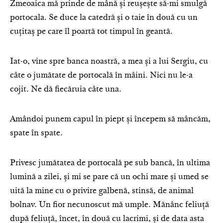
Zmeoaica mă prinde de mână și reușește să-mi smulgă
portocala. Se duce la catedră și o taie în două cu un
cuțitaș pe care îl poartă tot timpul în geantă.
Iat-o, vine spre banca noastră, a mea și a lui Sergiu, cu
câte o jumătate de portocală în mâini. Nici nu le-a
cojit. Ne dă fiecăruia câte una.
Amândoi punem capul în piept și începem să mâncăm,
spate în spate.
Privesc jumătatea de portocală pe sub bancă, în ultima
lumină a zilei, și mi se pare că un ochi mare și umed se
uită la mine cu o privire galbenă, stinsă, de animal
bolnav. Un fior necunoscut mă umple. Mănânc feliuță
după feliuță, încet, în două cu lacrimi, și de data asta