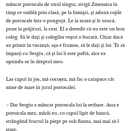
mâncat portocala de unul singur, strigă Zmeoaica în
timp ce umblă prin clasă, pe la fomiști, și adună cojile
de portocale într-o punguță. Le ia acasă și le usucă,
pune la prăjituri, la ceai. El a dovedit că nu este un bun
coleg. Să le dați și colegilor voștri o bucată. Chiar dacă
au primit în vacanță, așa e frumos, să le dați și lor. Tu să
împarți cu Sergiu, că și lui îi este poftă, zice ea
oprindu-se în dreptul meu.
Las capul în jos, mă cocoșez, mă fac o carapace cât
mine de mare în jurul portocalei.
– Dar Sergiu a mâncat portocala lui la serbare. Asta e
portocala mea, mârâi eu, cu capul lipit de bancă,
strângând fructul la piept pe sub flanea, mai-mai să-l
storc.