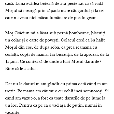
casă. Luna zvârlea beteală de aur peste sat ca să vadă
Moșul să meargă prin zăpada mare cât
gardul
și la cei
care n-aveau nici măcar lumânare de pus în geam.
Moș Crăciun mi-a lăsat sub pernă bomboane, biscuiți,
un colac și o carte de povești. Colacul cred că l-a halit
Moșul din coș, de după sobă, că prea seamănă cu
ceilalți, copți de mama. Iar biscuiții, de la aprozar, de la
Țațana. Ce contează de unde a luat Moșul darurile?
Bine că le-a adus.
Dar nu la daruri m-am gândit eu prima oară când m-am
trezit. Pe mama am căutat-o cu ochii încă somnoroși. Și
când am văzut-o, a fost ca toate darurile de pe lume la
un loc. Pentru că pe ea o văd așa de puțin, numai în
vacanțe.