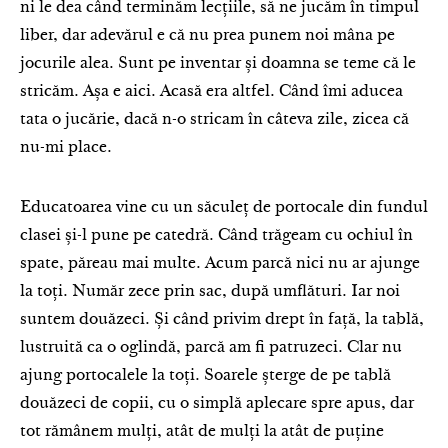
ni le dea când terminăm lecțiile, să ne jucăm în timpul
liber, dar adevărul e că nu prea punem noi mâna pe
jocurile alea. Sunt pe inventar și doamna se teme că le
stricăm. Așa e aici. Acasă era altfel. Când îmi aducea
tata o jucărie, dacă n-o stricam în câteva zile, zicea că
nu-mi place.
Educatoarea vine cu un săculeț de portocale din fundul
clasei și-l pune pe catedră. Când trăgeam cu ochiul în
spate, păreau mai multe. Acum parcă nici nu ar ajunge
la toți. Număr zece prin sac, după umflături. Iar noi
suntem douăzeci. Și când privim drept în față, la tablă,
lustruită ca o oglindă, parcă am fi patruzeci. Clar nu
ajung portocalele la toți. Soarele șterge de pe tablă
douăzeci de copii, cu o simplă aplecare spre apus, dar
tot rămânem mulți, atât de mulți la atât de puține