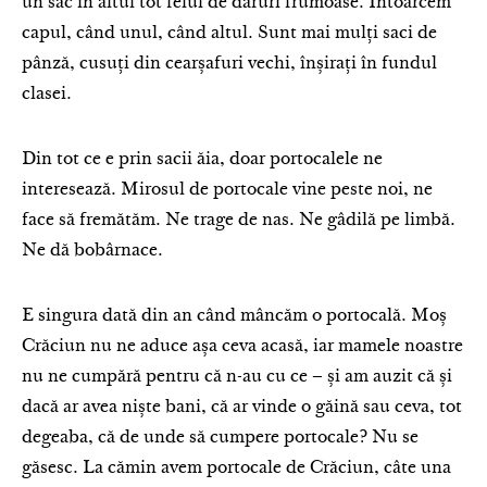
un sac în altul tot felul de daruri frumoase. Întoarcem
capul, când unul, când altul. Sunt mai mulți saci de
pânză, cusuți din cearșafuri vechi, înșirați în fundul
clasei.
Din tot ce e prin sacii ăia, doar portocalele ne
interesează. Mirosul de portocale vine peste noi, ne
face să fremătăm. Ne trage de nas. Ne gâdilă pe limbă.
Ne dă bobârnace.
E singura dată din an când mâncăm o portocală. Moș
Crăciun nu ne aduce așa ceva acasă, iar mamele noastre
nu ne cumpără pentru că n-au cu ce – și am auzit că și
dacă ar avea niște bani, că ar vinde o găină sau ceva, tot
degeaba, că de unde să cumpere portocale? Nu se
găsesc. La cămin avem portocale de Crăciun, câte una