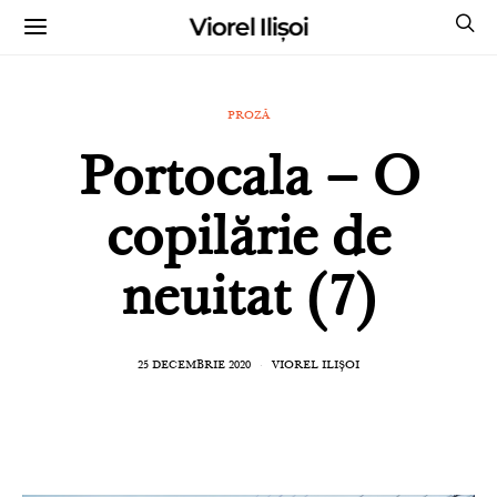
Viorel Ilișoi
CUMPĂRĂ CĂRȚILE MELE CU AUTOGRAF
PROZĂ
Portocala – O
copilărie de
neuitat (7)
25 DECEMBRIE 2020
VIOREL ILIȘOI