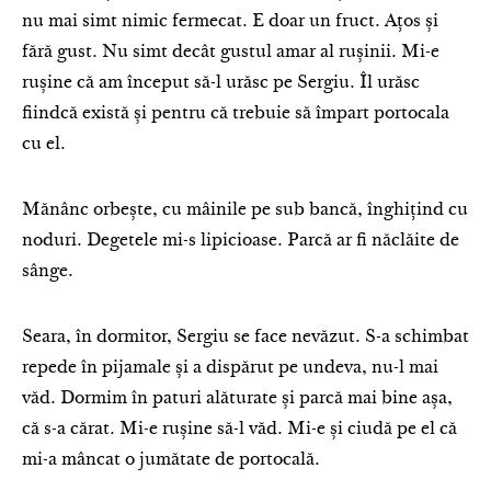
nu mai simt nimic fermecat. E doar un fruct. Ațos și
fără gust. Nu simt decât gustul amar al rușinii. Mi-e
rușine că am început să-l urăsc pe Sergiu. Îl urăsc
fiindcă există și pentru că trebuie să împart portocala
cu el.
Mănânc orbește, cu mâinile pe sub bancă, înghițind cu
noduri. Degetele mi-s lipicioase. Parcă ar fi năclăite de
sânge.
Seara, în dormitor, Sergiu se face nevăzut. S-a schimbat
repede în pijamale și a dispărut pe undeva, nu-l mai
văd. Dormim în paturi alăturate și parcă mai bine așa,
că s-a cărat. Mi-e rușine să-l văd. Mi-e și ciudă pe el că
mi-a mâncat o jumătate de portocală.