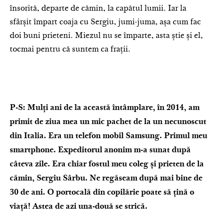
însorită, departe de cămin, la capătul lumii. Iar la
sfârșit împart coaja cu Sergiu, jumi-juma, așa cum fac
doi buni prieteni. Miezul nu se împarte, asta știe și el,
tocmai pentru că suntem ca frații.
P-S: Mulți ani de la această întâmplare, în 2014, am
primit de ziua mea un mic pachet de la un necunoscut
din Italia. Era un telefon mobil Samsung. Primul meu
smartphone. Expeditorul anonim m-a sunat după
câteva zile. Era chiar fostul meu coleg și prieten de la
cămin, Sergiu Sârbu. Ne regăseam după mai bine de
30 de ani. O portocală din copilărie poate să țină o
viață! Astea de azi una-două se strică.