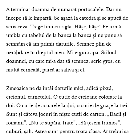
A terminat doamna de numărat portocalele. Dar nu
începe să le împartă. Se așază la catedră și se apucă de
scris ceva. Trage linii cu rigla. Hâșc, hâșc! Pe urmă
umblă cu tabelul de la bancă la bancă și ne pune să
semnăm că am primit darurile. Semnez plin de
nerăbdare în dreptul meu. Mi-e gura apă. Stiloul
doamnei, cu care mi-a dat să semnez, scrie gros, cu
multă cerneală, parcă ar saliva și el.
Zmeoaica ne dă întâi darurile mici, adică pixul,
creionul, carnețelul. O cutie de creioane colorate la
doi. O cutie de acuarele la doi, o cutie de guașe la trei.
Sunt și câteva jocuri în niște cutii de carton. „Dacii și
romanii”, „Nu te supăra, frate”, „Să țesem frumos”,
cuburi, șah. Astea sunt pentru toată clasa. Ar trebui să