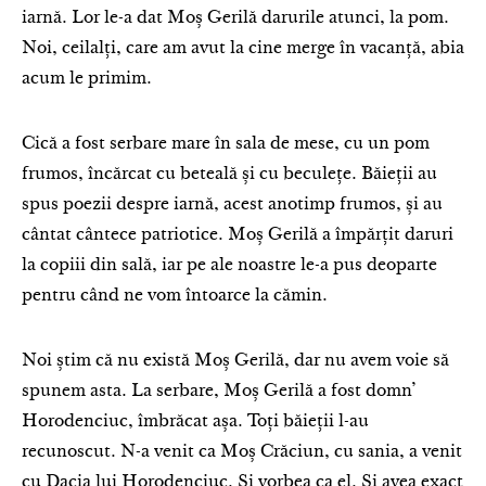
iarnă. Lor le-a dat Moș Gerilă darurile atunci, la pom.
Noi, ceilalți, care am avut la cine merge în vacanță, abia
acum le primim.
Cică a fost serbare mare în sala de mese, cu un pom
frumos, încărcat cu beteală și cu beculețe. Băieții au
spus poezii despre iarnă, acest anotimp frumos, și au
cântat cântece patriotice. Moș Gerilă a împărțit daruri
la copiii din sală, iar pe ale noastre le-a pus deoparte
pentru când ne vom întoarce la cămin.
Noi știm că nu există Moș Gerilă, dar nu avem voie să
spunem asta. La serbare, Moș Gerilă a fost domn’
Horodenciuc, îmbrăcat așa. Toți băieții l-au
recunoscut. N-a venit ca Moș Crăciun, cu sania, a venit
cu Dacia lui Horodenciuc. Și vorbea ca el. Și avea exact