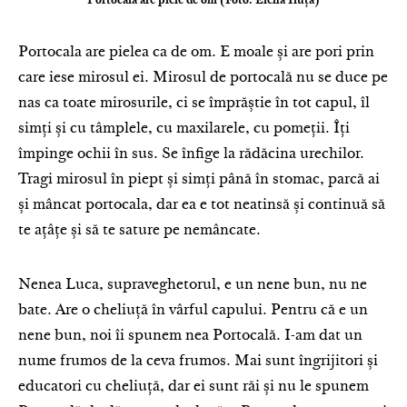
Portocala are piele de om (Foto: Elena Iluță)
Portocala are pielea ca de om. E moale și are pori prin
care iese mirosul ei. Mirosul de portocală nu se duce pe
nas ca toate mirosurile, ci se împrăștie în tot capul, îl
simți și cu tâmplele, cu maxilarele, cu pomeții. Îți
împinge ochii în sus. Se înfige la rădăcina urechilor.
Tragi mirosul în piept și simți până în stomac, parcă ai
și mâncat portocala, dar ea e tot neatinsă și continuă să
te ațâțe și să te sature pe nemâncate.
Nenea Luca, supraveghetorul, e un nene bun, nu ne
bate. Are o cheliuță în vârful capului. Pentru că e un
nene bun, noi îi spunem nea Portocală. I-am dat un
nume frumos de la ceva frumos. Mai sunt îngrijitori și
educatori cu cheliuță, dar ei sunt răi și nu le spunem