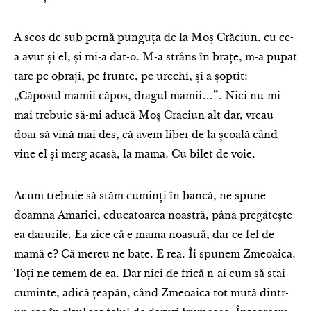
A scos de sub pernă punguța de la Moș Crăciun, cu ce-
a avut și el, și mi-a dat-o. M-a strâns în brațe, m-a pupat
tare pe obraji, pe frunte, pe urechi, și a șoptit:
„Căposul mamii căpos, dragul mamii…”. Nici nu-mi
mai trebuie să-mi aducă Moș Crăciun alt dar, vreau
doar să vină mai des, că avem liber de la școală când
vine el și merg acasă, la mama. Cu bilet de voie.
Acum trebuie să stăm cuminți în bancă, ne spune
doamna Amariei, educatoarea noastră, până pregătește
ea darurile. Ea zice că e mama noastră, dar ce fel de
mamă e? Că mereu ne bate. E rea. Îi spunem Zmeoaica.
Toți ne temem de ea. Dar nici de frică n-ai cum să stai
cuminte, adică țeapăn, când Zmeoaica tot mută dintr-