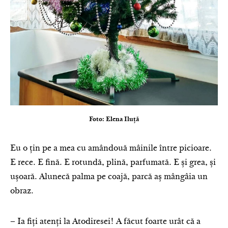
Foto: Elena Iluță
Eu o țin pe a mea cu amândouă mâinile între picioare.
E rece. E fină. E rotundă, plină, parfumată. E și grea, și
ușoară. Alunecă palma pe coajă, parcă aș mângâia un
obraz.
– Ia fiți atenți la Atodiresei! A făcut foarte urât că a