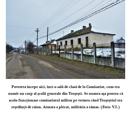
Povestea începe aici, într-o sală de clasă de la Comisariat, cum era
numit un corp al școlii generale din Trușești. Se numea așa pentru că
acolo funcționase comisariatul militar pe vremea când Trușeștiul era
reședință de raion. Armata a plecat, milităria a rămas. (Foto: V.I.)