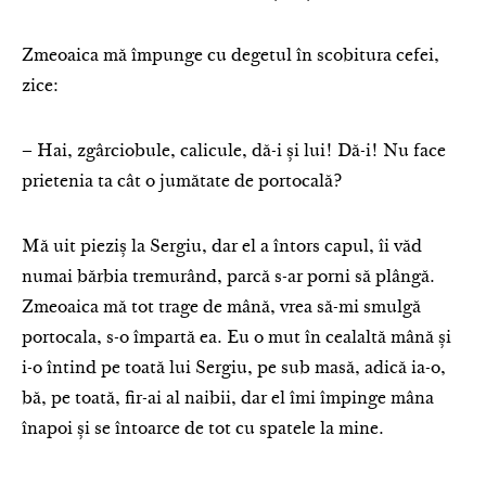
Zmeoaica mă împunge cu degetul în scobitura cefei,
zice:
– Hai, zgârciobule, calicule, dă-i și lui! Dă-i! Nu face
prietenia ta cât o jumătate de portocală?
Mă uit pieziș la Sergiu, dar el a întors capul, îi văd
numai bărbia tremurând, parcă s-ar porni să plângă.
Zmeoaica mă tot trage de mână, vrea să-mi smulgă
portocala, s-o împartă ea. Eu o mut în cealaltă mână și
i-o întind pe toată lui Sergiu, pe sub masă, adică ia-o,
bă, pe toată, fir-ai al naibii, dar el îmi împinge mâna
înapoi și se întoarce de tot cu spatele la mine.