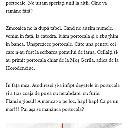
portocale. Ne uităm speriați unii la alții. Cine va
rămâne fără?
Zmeoaica ne ia după tabel. Când ne auzim numele,
venim în față, la catedră, luăm portocala și o zbughim
în bancă. Unsprezece portocale. Câte una pentru cei
care n-au fost la serbarea pomului de iarnă. Ceilalți și-
au primit portocala chiar de la Moș Gerilă, adică de la
Horodenciuc.
În fața mea, Atodiresei și-a înfipt degetele în portocală
și a tras coaja de pe ea cu nerăbdare, cu furie.
Flămângiosul! A mâncat-o pe loc, hap! hap! Ca pe un
măr!!! Păi așa se mănâncă portocala?