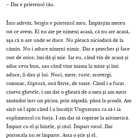
– Dar e prietenul tău.
Într-adevăr, Sergiu e prietenul meu. Împărțim mereu
tot ce avem. El nu are pe nimeni acasă, că nu are acasă,
așa că n-are unde se duce. Nu pleacă niciodată de la
cămin. Nu-i aduce nimeni nimic. Dar e șmecher și face
rost de orice, îmi dă și mie. Iar eu, când vin de acasă și
aduc ceva bun, sau când vine mama la mine și îmi
aduce, îi dau și lui. Nuci, mere, turte, scovergi,
cozonac, friptură, ouă fierte, de toate. Când i-a furat
cineva ghetele, i-am dat o gheată de-a mea și am mers
amândoi într-un picior, prin zăpadă, până la școală. Am
sărit să-l apăr când l-a încolțit Ungureanu ca să-i ia
suplimentul cu forța. I-am dat să copieze la aritmetică.
Împart cu el și binele, și răul. Împart totul. Dar
portocala nu se împarte. Asta o știe și el.