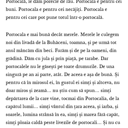
Portocală, le dăm porecle de rău. Portocala e pentru cei
buni. Portocala e pentru cei necăjiți. Portocala e
pentru cei care pot pune totul într-o portocală.
Portocala e mai bună decât merele. Merele le culegem
noi din livadă de la Buhăceni, toamna, și pe urmă tot
anul mâncăm din beci. Furăm și de pe la oameni, din
grădină. Dăm cu jula și prin piață, pe tarabe. Dar
portocalele nu le găsești pe toate drumurile. De una
singură pe an ai parte, atât. De aceea e așa de bună. Și
pentru că în mirosul ei, în gustul ei simți și altceva, nu
doar miros și zeamă… nu știu cum să spun… simți
depărtarea de la care vine, tocmai din Portocalia, de la
capătul lumii… simți vântul din țara aceea, și iarba, și
soarele, lumina strânsă în ea, simți și marea fără capăt,
simți ploaia caldă peste livezile de portocali… Și nu cu