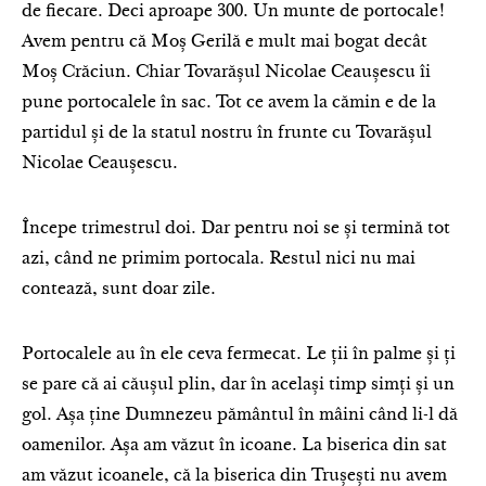
de fiecare. Deci aproape 300. Un munte de portocale!
Avem pentru că Moș Gerilă e mult mai bogat decât
Moș Crăciun. Chiar Tovarășul Nicolae Ceaușescu îi
pune portocalele în sac. Tot ce avem la cămin e de la
partidul și de la statul nostru în frunte cu Tovarășul
Nicolae Ceaușescu.
Începe trimestrul doi. Dar pentru noi se și termină tot
azi, când ne primim portocala. Restul nici nu mai
contează, sunt doar zile.
Portocalele au în ele ceva fermecat. Le ții în palme și ți
se pare că ai căușul plin, dar în același timp simți și un
gol. Așa ține Dumnezeu pământul în mâini când li-l dă
oamenilor. Așa am văzut în icoane. La biserica din sat
am văzut icoanele, că la biserica din Trușești nu avem