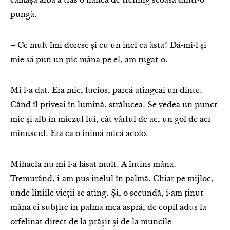
cămașa albă a tras o flanea de trening scoasă dintr-o
pungă.
– Ce mult îmi doresc și eu un inel ca ăsta! Dă-mi-l și
mie să pun un pic mâna pe el, am rugat-o.
Mi l-a dat. Era mic, lucios, parcă atingeai un dinte.
Când îl priveai în lumină, strălucea. Se vedea un punct
mic și alb în miezul lui, cât vârful de ac, un gol de aer
minuscul. Era ca o inimă mică acolo.
Mihaela nu mi l-a lăsat mult. A întins mâna.
Tremurând, i-am pus inelul în palmă. Chiar pe mijloc,
unde liniile vieții se ating. Și, o secundă, i-am ținut
mâna ei subțire în palma mea aspră, de copil adus la
orfelinat direct de la prășit și de la muncile