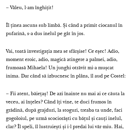
– Văleu, l-am înghițit!
Îl ținea ascuns sub limbă. Și când a primit ciocanul în
pufarină, s-a dus inelul pe gât în jos.
Vai, toată investigația mea se sfârșise! Ce eșec! Adio,
moment eroic, adio, magică atingere a palmei, adio,
frumoasă Mihaela! Un junghi otrăvit mi-a mușcat
inima. Dar când să izbucnesc în plâns, îl aud pe Costel:
– Fii atent, băiețaș! De azi înainte nu mai ai ce căuta la
veceu, ai înțeles? Când îți vine, te duci frumos în
grădină, după grajduri, la stoguri, treaba ta unde, faci
gogoloiul, pe urmă scociorăști cu bățul și cauți inelul,
clar? Îl speli, îl lustruiești și i-l predai lui văr-miu. Hai,