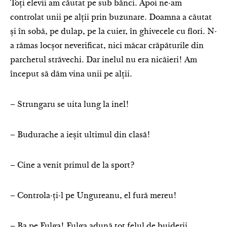
Toți elevii am căutat pe sub bănci. Apoi ne-am
controlat unii pe alții prin buzunare. Doamna a căutat
și în sobă, pe dulap, pe la cuier, în ghivecele cu flori. N-
a rămas locșor neverificat, nici măcar crăpăturile din
parchetul străvechi. Dar inelul nu era nicăieri! Am
început să dăm vina unii pe alții.
– Strungaru se uita lung la inel!
– Budurache a ieșit ultimul din clasă!
– Cine a venit primul de la sport?
– Controla-ți-l pe Ungureanu, el fură mereu!
– Ba pe Fulga! Fulga adună tot felul de bujderii.