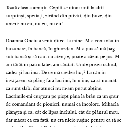
Toată clasa a amuțit. Copiii se uitau unii la alții
surprinși, speriați, zicând din priviri, din buze, din
umeri: nu eu, nu eu, nu eu!
Doamna Onciu a venit direct la mine. M-a controlat în
buzunare, în bancă, în ghiozdan. M-a pus să mă bag
sub bancă și să caut cu atenție, poate a căzut pe jos. M-
am târât în patru labe, am căutat. Unde privea ochiul,
cădea și lacrima. De ce mă credea hoț? La cămin
învățasem să plâng fără lacrimi, în mine, ca să nu arăt
că sunt slab, dar atunci nu m-am putut abține.
Lacrimile-mi curgeau pe piept până la brâu ca un șnur
de comandant de pionieri, numai că incolore. Mihaela
plângea și ea, cât de lipsa inelului, cât de plânsul meu,
dar măcar ea era fată, nu era nicio rușine pentru ea să se