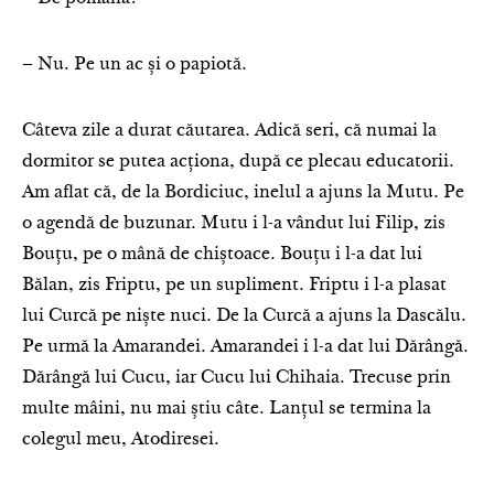
– Nu. Pe un ac și o papiotă.
Câteva zile a durat căutarea. Adică seri, că numai la
dormitor se putea acționa, după ce plecau educatorii.
Am aflat că, de la Bordiciuc, inelul a ajuns la Mutu. Pe
o agendă de buzunar. Mutu i l-a vândut lui Filip, zis
Bouțu, pe o mână de chiștoace. Bouțu i l-a dat lui
Bălan, zis Friptu, pe un supliment. Friptu i l-a plasat
lui Curcă pe niște nuci. De la Curcă a ajuns la Dascălu.
Pe urmă la Amarandei. Amarandei i l-a dat lui Dărângă.
Dărângă lui Cucu, iar Cucu lui Chihaia. Trecuse prin
multe mâini, nu mai știu câte. Lanțul se termina la
colegul meu, Atodiresei.