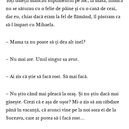
Toți băieții mâncau suplimentul pe loc, la masă, fiindcă
nu se săturau cu o felie de pâine și cu o cană de ceai,
dar eu, chiar dacă eram la fel de flămând, îl păstram ca
să-l împart cu Mihaela.
– Mama ta nu poate să-ți dea alt inel?
– Nu mai are. Unul singur sa avut.
– Ai zis că știe să facă rost. Să mai facă.
– Nu știu când mai pleacă la oraș. Și nu știu dacă mai
găsește. Crezi că e așa de ușor? Mi-a zis să am răbdare
până în vacanță, că atunci vine pe la noi sora ei de la
Suceava, care ar putea să-i facă rost…