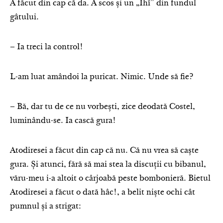
A făcut din cap că da. A scos și un „Îhî” din fundul
gâtului.
– Ia treci la control!
L-am luat amândoi la puricat. Nimic. Unde să fie?
– Bă, dar tu de ce nu vorbești, zice deodată Costel,
luminându-se. Ia cască gura!
Atodiresei a făcut din cap că nu. Că nu vrea să caște
gura. Și atunci, fără să mai stea la discuții cu bibanul,
văru-meu i-a altoit o cârjoabă peste bombonieră. Bietul
Atodiresei a făcut o dată hâc!, a belit niște ochi cât
pumnul și a strigat: