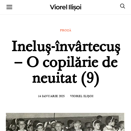
Viorel Ilișoi
CUMPĂRĂ CĂRȚILE MELE CU AUTOGRAF
PROZĂ
Ineluș-învârtecuș
– O copilărie de
neuitat (9)
14 IANUARIE 2025
VIOREL ILIȘOI