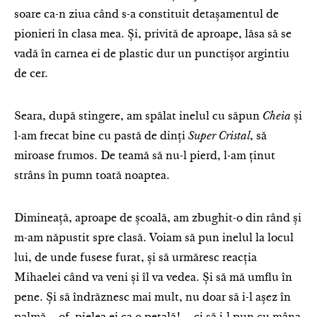
soare ca-n ziua când s-a constituit detașamentul de
pionieri în clasa mea. Și, privită de aproape, lăsa să se
vadă în carnea ei de plastic dur un punctișor argintiu
de cer.
Seara, după stingere, am spălat inelul cu săpun
Cheia
și
l-am frecat bine cu pastă de dinți
Super Cristal
, să
miroase frumos. De teamă să nu-l pierd, l-am ținut
strâns în pumn toată noaptea.
Dimineață, aproape de școală, am zbughit-o din rând și
m-am năpustit spre clasă. Voiam să pun inelul la locul
lui, de unde fusese furat, și să urmăresc reacția
Mihaelei când va veni și îl va vedea. Și să mă umflu în
pene. Și să îndrăznesc mai mult, nu doar să i-l așez în