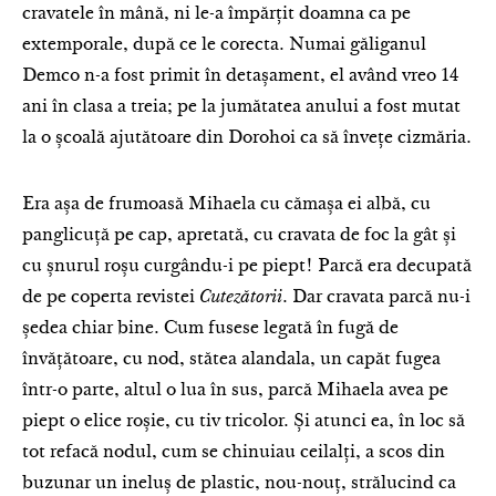
cravatele în mână, ni le-a împărțit doamna ca pe
extemporale, după ce le corecta. Numai găliganul
Demco n-a fost primit în detașament, el având vreo 14
ani în clasa a treia; pe la jumătatea anului a fost mutat
la o școală ajutătoare din Dorohoi ca să învețe cizmăria.
Era așa de frumoasă Mihaela cu cămașa ei albă, cu
panglicuță pe cap, apretată, cu cravata de foc la gât și
cu șnurul roșu curgându-i pe piept! Parcă era decupată
de pe coperta revistei
Cutezătorii
. Dar cravata parcă nu-i
ședea chiar bine. Cum fusese legată în fugă de
învățătoare, cu nod, stătea alandala, un capăt fugea
într-o parte, altul o lua în sus, parcă Mihaela avea pe
piept o elice roșie, cu tiv tricolor. Și atunci ea, în loc să
tot refacă nodul, cum se chinuiau ceilalți, a scos din
buzunar un ineluș de plastic, nou-nouț, strălucind ca