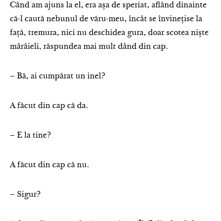
Când am ajuns la el, era așa de speriat, aflând dinainte
că-l caută nebunul de văru-meu, încât se învinețise la
față, tremura, nici nu deschidea gura, doar scotea niște
mârâieli, răspundea mai mult dând din cap.
– Bă, ai cumpărat un inel?
A făcut din cap că da.
– E la tine?
A făcut din cap că nu.
– Sigur?