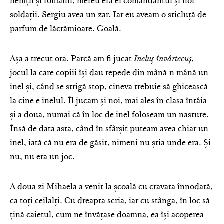
nemții și românii, mereu era el comandantul și noi
soldații. Sergiu avea un zar. Iar eu aveam o sticluță de
parfum de lăcrămioare. Goală.
Așa a trecut ora. Parcă am fi jucat
Ineluș-învârtecuș
,
jocul la care copiii își dau repede din mână-n mână un
inel și, când se strigă stop, cineva trebuie să ghicească
la cine e inelul. Îl jucam și noi, mai ales în clasa întâia
și a doua, numai că în loc de inel foloseam un nasture.
Însă de data asta, când în sfârșit puteam avea chiar un
inel, iată că nu era de găsit, nimeni nu știa unde era. Și
nu, nu era un joc.
A doua zi Mihaela a venit la școală cu cravata înnodată,
ca toți ceilalți. Cu dreapta scria, iar cu stânga, în loc să
țină caietul, cum ne învățase doamna, ea își acoperea