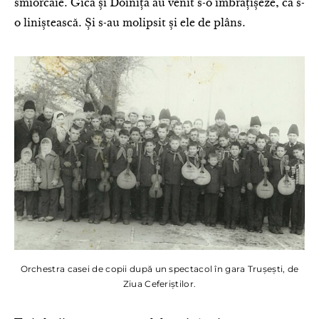
smiorcăie. Gica și Doinița au venit s-o îmbrățișeze, ca s-
o liniștească. Și s-au molipsit și ele de plâns.
Orchestra casei de copii după un spectacol în gara Trușești, de
Ziua Ceferiștilor.