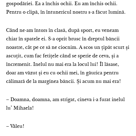
gospodăriei. Ea a închis ochii. Eu am închis ochii.
Pentru o clipă, în întunericul nostru s-a făcut lumină.
Când ne-am întors în clasă, după sport, eu veneam
chiar în spatele ei. S-a oprit brusc în dreptul băncii
noastre, cât pe ce să ne ciocnim. A scos un țipăt scurt și
ascuțit, cum fac fetițele când se sperie de ceva, și a
încremenit. Inelul nu mai era la locul lui! Îl lăsase,
doar am văzut și eu cu ochii mei, în găurica pentru
călimară de la marginea băncii. Și acum nu mai era!
– Doamna, doamna, am strigat, cineva i-a furat inelul
lu’ Mihaela!
– Văleu!