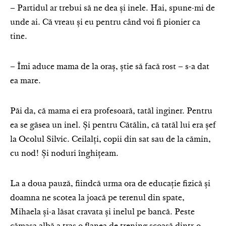
– Partidul ar trebui să ne dea și inele. Hai, spune-mi de
unde ai. Că vreau și eu pentru când voi fi pionier ca
tine.
– Îmi aduce mama de la oraș, știe să facă rost – s-a dat
ea mare.
Păi da, că mama ei era profesoară, tatăl inginer. Pentru
ea se găsea un inel. Și pentru Cătălin, că tatăl lui era șef
la Ocolul Silvic. Ceilalți, copii din sat sau de la cămin,
cu nod! Și noduri înghițeam.
La a doua pauză, fiindcă urma ora de educație fizică și
doamna ne scotea la joacă pe terenul din spate,
Mihaela și-a lăsat cravata și inelul pe bancă. Peste