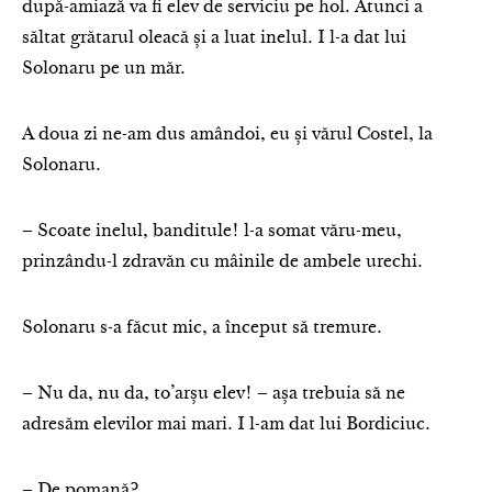
după-amiază va fi elev de serviciu pe hol. Atunci a
săltat grătarul oleacă și a luat inelul. I l-a dat lui
Solonaru pe un măr.
A doua zi ne-am dus amândoi, eu și vărul Costel, la
Solonaru.
– Scoate inelul, banditule! l-a somat văru-meu,
prinzându-l zdravăn cu mâinile de ambele urechi.
Solonaru s-a făcut mic, a început să tremure.
– Nu da, nu da, to’arșu elev! – așa trebuia să ne
adresăm elevilor mai mari. I l-am dat lui Bordiciuc.
– De pomană?