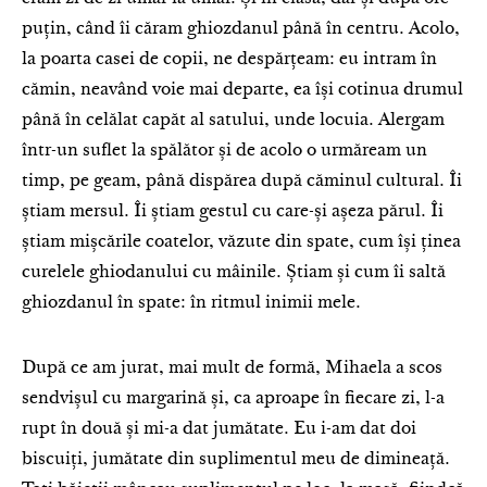
puțin, când îi căram ghiozdanul până în centru. Acolo,
la poarta casei de copii, ne despărțeam: eu intram în
cămin, neavând voie mai departe, ea își cotinua drumul
până în celălat capăt al satului, unde locuia. Alergam
într-un suflet la spălător și de acolo o urmăream un
timp, pe geam, până dispărea după căminul cultural. Îi
știam mersul. Îi știam gestul cu care-și așeza părul. Îi
știam mișcările coatelor, văzute din spate, cum își ținea
curelele ghiodanului cu mâinile. Știam și cum îi saltă
ghiozdanul în spate: în ritmul inimii mele.
După ce am jurat, mai mult de formă, Mihaela a scos
sendvișul cu margarină și, ca aproape în fiecare zi, l-a
rupt în două și mi-a dat jumătate. Eu i-am dat doi
biscuiți, jumătate din suplimentul meu de dimineață.