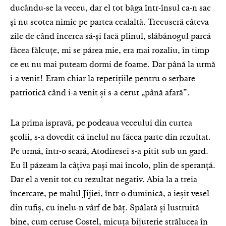
ducându-se la veceu, dar el tot băga într-însul ca-n sac
și nu scotea nimic pe partea cealaltă. Trecuseră câteva
zile de când încerca să-și facă plinul, slăbănogul parcă
făcea fălcuțe, mi se părea mie, era mai rozaliu, în timp
ce eu nu mai puteam dormi de foame. Dar până la urmă
i-a venit! Eram chiar la repetițiile pentru o serbare
patriotică când i-a venit și s-a cerut „până afară”.
La prima ispravă, pe podeaua veceului din curtea
școlii, s-a dovedit că inelul nu făcea parte din rezultat.
Pe urmă, într-o seară, Atodiresei s-a pitit sub un gard.
Eu îl păzeam la câțiva pași mai încolo, plin de speranță.
Dar el a venit tot cu rezultat negativ. Abia la a treia
încercare, pe malul Jijiei, într-o duminică, a ieșit vesel
din tufiș, cu inelu-n vârf de băț. Spălată și lustruită
bine, cum ceruse Costel, micuța bijuterie strălucea în