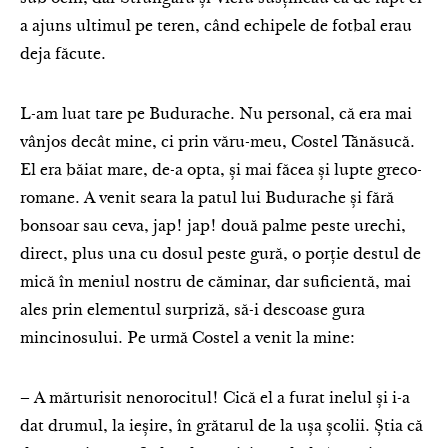
a ajuns ultimul pe teren, când echipele de fotbal erau
deja făcute.
L-am luat tare pe Budurache. Nu personal, că era mai
vânjos decât mine, ci prin văru-meu, Costel Tănăsucă.
El era băiat mare, de-a opta, și mai făcea și lupte greco-
romane. A venit seara la patul lui Budurache și fără
bonsoar sau ceva, jap! jap! două palme peste urechi,
direct, plus una cu dosul peste gură, o porție destul de
mică în meniul nostru de căminar, dar suficientă, mai
ales prin elementul surpriză, să-i descoase gura
mincinosului. Pe urmă Costel a venit la mine:
– A mărturisit nenorocitul! Cică el a furat inelul și i-a
dat drumul, la ieșire, în grătarul de la ușa școlii. Știa că