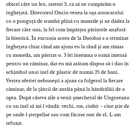
obicei câte un leu, rareori 3, ca să ne cumpărăm o
înghețată. Directorul Onciu venea la ușa autocarului
cu o punguță de stambă plină cu monede și ne dădea la
fiecare câte una, la fel cum împărțea părintele anafură
la biserică. În excursia aceea de la Dorohoi s-a terminat
înghețata chiar când am ajuns eu la rând și am rămas
cu moneda, am păstrat-o. 3 lei însemna o sumă imensă
pentru un căminar, dar eu mă arătam dispus să-i dau în
schimbul unui inel de plastic de numai 25 de bani.
Vestea ofertei nebunești a ajuns ca fulgerul la fiecare
căminar, de la țâncii de-antâia până la hăndrălăii de-a
opta. După câteva zile a venit șmecherul de Ungureanu
cu un inel să mi-l vândă: vechi, ros, ciobit – cine știe de
pe unde-l șterpelise sau cum făcuse rost de el. L-am
refuzat.