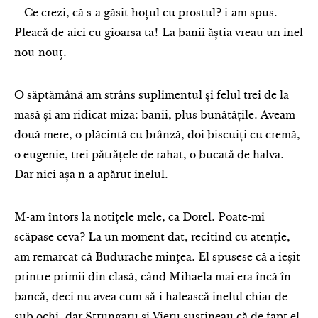
– Ce crezi, că s-a găsit hoțul cu prostul? i-am spus.
Pleacă de-aici cu gioarsa ta! La banii ăștia vreau un inel
nou-nouț.
O săptămână am strâns suplimentul și felul trei de la
masă și am ridicat miza: banii, plus bunătățile. Aveam
două mere, o plăcintă cu brânză, doi biscuiți cu cremă,
o eugenie, trei pătrățele de rahat, o bucată de halva.
Dar nici așa n-a apărut inelul.
M-am întors la notițele mele, ca Dorel. Poate-mi
scăpase ceva? La un moment dat, recitind cu atenție,
am remarcat că Budurache mințea. El spusese că a ieșit
printre primii din clasă, când Mihaela mai era încă în
bancă, deci nu avea cum să-i halească inelul chiar de
sub ochi, dar Strungaru și Vieru susțineau că de fapt el