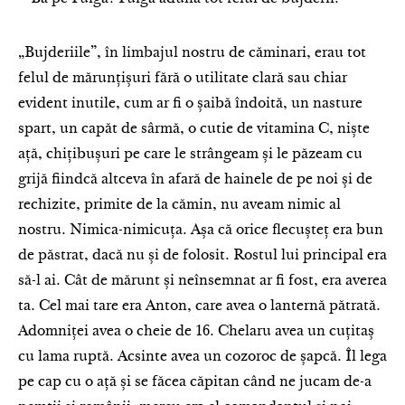
„Bujderiile”, în limbajul nostru de căminari, erau tot
felul de mărunțișuri fără o utilitate clară sau chiar
evident inutile, cum ar fi o șaibă îndoită, un nasture
spart, un capăt de sârmă, o cutie de vitamina C, niște
ață, chițibușuri pe care le strângeam și le păzeam cu
grijă fiindcă altceva în afară de hainele de pe noi și de
rechizite, primite de la cămin, nu aveam nimic al
nostru. Nimica-nimicuța. Așa că orice flecușteț era bun
de păstrat, dacă nu și de folosit. Rostul lui principal era
să-l ai. Cât de mărunt și neînsemnat ar fi fost, era averea
ta. Cel mai tare era Anton, care avea o lanternă pătrată.
Adomniței avea o cheie de 16. Chelaru avea un cuțitaș
cu lama ruptă. Acsinte avea un cozoroc de șapcă. Îl lega
pe cap cu o ață și se făcea căpitan când ne jucam de-a