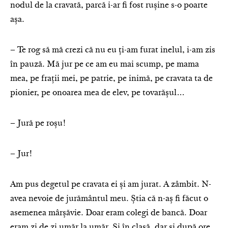
nodul de la cravată, parcă i-ar fi fost rușine s-o poarte
așa.
– Te rog să mă crezi că nu eu ți-am furat inelul, i-am zis
în pauză. Mă jur pe ce am eu mai scump, pe mama
mea, pe frații mei, pe patrie, pe inimă, pe cravata ta de
pionier, pe onoarea mea de elev, pe tovarășul…
– Jură pe roșu!
– Jur!
Am pus degetul pe cravata ei și am jurat. A zâmbit. N-
avea nevoie de jurământul meu. Știa că n-aș fi făcut o
asemenea mârșăvie. Doar eram colegi de bancă. Doar
eram zi de zi umăr la umăr. Și în clasă, dar și după ore