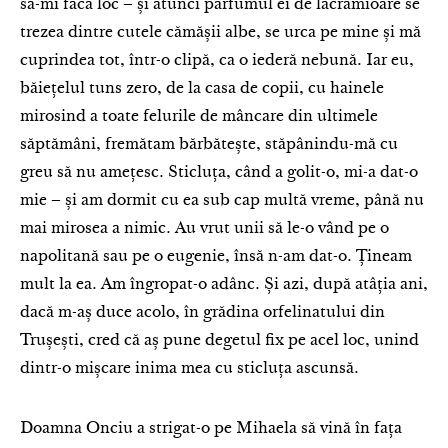
să-mi facă loc – și atunci parfumul ei de lăcrămioare se
trezea dintre cutele cămășii albe, se urca pe mine și mă
cuprindea tot, într-o clipă, ca o iederă nebună. Iar eu,
băiețelul tuns zero, de la casa de copii, cu hainele
mirosind a toate felurile de mâncare din ultimele
săptămâni, fremătam bărbătește, stăpânindu-mă cu
greu să nu amețesc. Sticluța, când a golit-o, mi-a dat-o
mie – și am dormit cu ea sub cap multă vreme, până nu
mai mirosea a nimic. Au vrut unii să le-o vând pe o
napolitană sau pe o eugenie, însă n-am dat-o. Țineam
mult la ea. Am îngropat-o adânc. Și azi, după atâția ani,
dacă m-aș duce acolo, în grădina orfelinatului din
Trușești, cred că aș pune degetul fix pe acel loc, unind
dintr-o mișcare inima mea cu sticluța ascunsă.
Doamna Onciu a strigat-o pe Mihaela să vină în fața