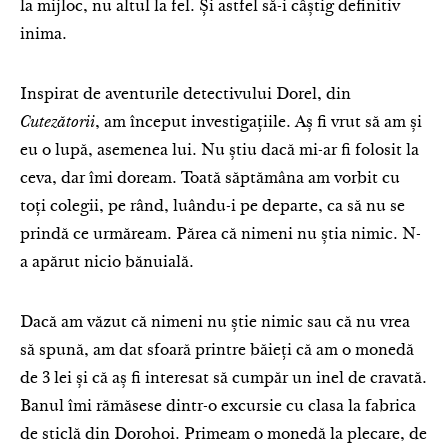
la mijloc, nu altul la fel. Și astfel să-i câștig definitiv
inima.
Inspirat de aventurile detectivului Dorel, din
Cutezătorii
, am început investigațiile. Aș fi vrut să am și
eu o lupă, asemenea lui. Nu știu dacă mi-ar fi folosit la
ceva, dar îmi doream. Toată săptămâna am vorbit cu
toți colegii, pe rând, luându-i pe departe, ca să nu se
prindă ce urmăream. Părea că nimeni nu știa nimic. N-
a apărut nicio bănuială.
Dacă am văzut că nimeni nu știe nimic sau că nu vrea
să spună, am dat sfoară printre băieți că am o monedă
de 3 lei și că aș fi interesat să cumpăr un inel de cravată.
Banul îmi rămăsese dintr-o excursie cu clasa la fabrica
de sticlă din Dorohoi. Primeam o monedă la plecare, de