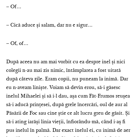
– Of…
– Cică aduce și salam, dar nu e sigur…
– Of, of…
După aceea nu am mai vorbit cu ea despre inel și nici
colegii n-au mai zis nimic, întâmplarea a fost uitată
după câteva zile. Eram copii, nu puneam la inimă. Dar
eu n-aveam liniște. Voiam să devin erou, să-i găsesc
inelul Mihaelei și să i-l dau, așa cum Făt-Frumos reușea
să-i aducă prințesei, după grele încercări, oul de aur al
Păsării de Foc sau cine știe ce alt lucru greu de găsit. Și
să-i ating iarăși linia vieții, înfiorându-mă, când i-aș fi
pus inelul în palmă. Dar exact inelul ei, cu inimă de aer