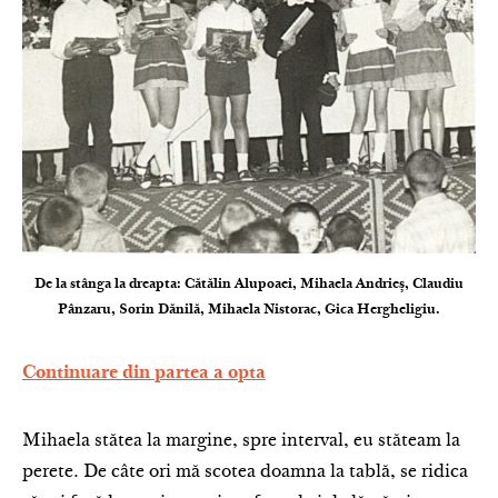
De la stânga la dreapta: Cătălin Alupoaei, Mihaela Andrieș, Claudiu
Pânzaru, Sorin Dănilă, Mihaela Nistorac, Gica Hergheligiu.
Continuare din partea a opta
Mihaela stătea la margine, spre interval, eu stăteam la
perete. De câte ori mă scotea doamna la tablă, se ridica