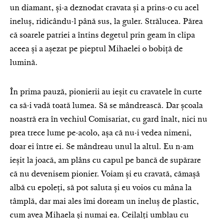
un diamant, și-a deznodat cravata și a prins-o cu acel
ineluș, ridicându-l până sus, la guler. Strălucea. Părea
că soarele patriei a întins degetul prin geam în clipa
aceea și a așezat pe pieptul Mihaelei o bobiță de
lumină.
În prima pauză, pionierii au ieșit cu cravatele în curte
ca să-i vadă toată lumea. Să se mândrească. Dar școala
noastră era în vechiul Comisariat, cu gard înalt, nici nu
prea trece lume pe-acolo, așa că nu-i vedea nimeni,
doar ei între ei. Se mândreau unul la altul. Eu n-am
ieșit la joacă, am plâns cu capul pe bancă de supărare
că nu devenisem pionier. Voiam și eu cravată, cămașă
albă cu epoleți, să pot saluta și eu voios cu mâna la
tâmplă, dar mai ales îmi doream un ineluș de plastic,
cum avea Mihaela și numai ea. Ceilalți umblau cu