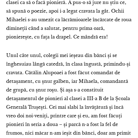
clasei ca să o facă pionieră. A pus-o să jure nu știu ce,
să spună o poezie, apoi i-a legat cravata la gât. Ochii
Mihaelei s-au umezit ca lăcrămioarele încărcate de roua
dimineții când a salutat, pentru prima oară,
pionierește, cu fața la drapel. Ce mândră era!
Unul câte unul, colegii mei ieșeau din bănci și se
înghesuiau lângă catedră, în clasa îngustă, primindu-și
cravata. Cătălin Alupoaei a fost făcut comandat de
detașament, cu șnur galben, iar Mihaela, comandantă
de grupă, cu șnur roșu. Și așa s-a constituit
detașamentul de pionieri al clasei a III-a B de la Școala
Generală Trușești. Cei mai slabi la învățătură și încă
vreo doi noi-veniți, printre care și eu, am fost făcuți
pionieri în seria a doua – și parcă n-a fost la fel de
frumos, nici măcar n-am ieșit din bănci, doar am primit