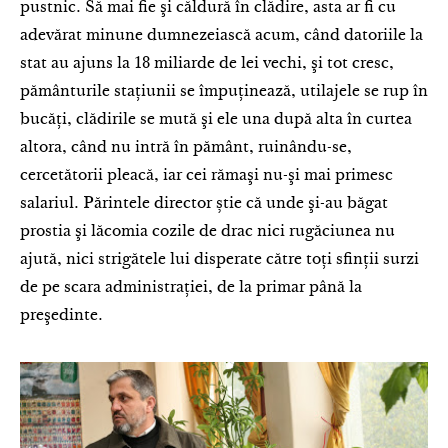
pustnic. Să mai fie şi căldură în clădire, asta ar fi cu
adevărat minune dumnezeiască acum, când datoriile la
stat au ajuns la 18 miliarde de lei vechi, şi tot cresc,
pământurile staţiunii se împuţinează, utilajele se rup în
bucăţi, clădirile se mută şi ele una după alta în curtea
altora, când nu intră în pământ, ruinându-se,
cercetătorii pleacă, iar cei rămaşi nu-şi mai primesc
salariul. Părintele director știe că unde şi-au băgat
prostia şi lăcomia cozile de drac nici rugăciunea nu
ajută, nici strigătele lui disperate către toţi sfinţii surzi
de pe scara administraţiei, de la primar până la
preşedinte.