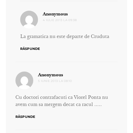
spune:
Anonymous
4 IULIE 2013 LA 09:38
La gramatica nu este departe de Cruduta
RĂSPUNDE
spune:
Anonymous
5 IUNIE 2013 LA 08:10
Cu doctori contrafacuti ca Viorel Ponta nu
avem cum sa mergem decat ca racul …..
RĂSPUNDE