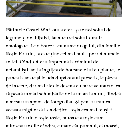
Părintele Costel Vânătoru a creat şase noi soiuri de
legume şi doi hibrizi, iar alte trei soiuri sunt la
omologare. Le-a botezat cu nume dragi lui, din familie.
Roşia Kristin, la care ţine cel mai mult, poartă numele
soţiei. Când stăteau împreună la căminul de
nefamilişti, soţia îngrijea de borcanele lui cu plante, le
punea la soare şi le uda după orarul prescris, le păzea
de insecte, dar mai ales le desena cu mare acurateţe, ca
să poată urmări schimbările de la un an la altul, fiindcă
n-aveau un aparat de fotografiat. Şi pentru munca
aceasta migăloasă i s-a dedicat roşia cea mai reuşită.
Roşia Kristin e roşie-roşie, miroase a roşie cum
miroseau roşiile cândva, e mare cât pumnul, căr­noasă,