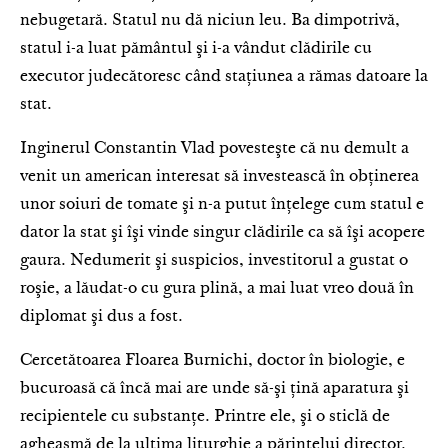
nebugetară. Statul nu dă niciun leu. Ba dimpotrivă,
statul i-a luat pământul şi i-a vândut clădirile cu
executor judecă­toresc când staţiunea a rămas datoare la
stat.
Inginerul Constantin Vlad povesteşte că nu demult a
venit un american interesat să inve­stească în obţinerea
unor soiuri de tomate şi n-a putut înţelege cum statul e
dator la stat şi îşi vinde singur clădirile ca să îşi acopere
gaura. Nedumerit şi suspicios, investitorul a gustat o
roşie, a lăudat-o cu gura plină, a mai luat vreo două în
diplomat şi dus a fost.
Cercetătoarea Floarea Burnichi, doctor în biologie, e
bucuroasă că încă mai are unde să-şi ţină aparatura şi
recipientele cu substanţe. Printre ele, şi o sticlă de
agheasmă de la ultima liturghie a părintelui director.