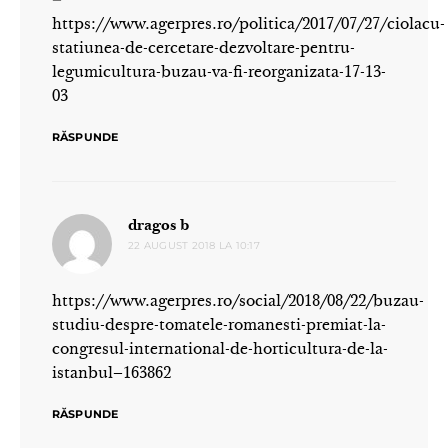
–
https://www.agerpres.ro/politica/2017/07/27/ciolacu-
statiunea-de-cercetare-dezvoltare-pentru-
legumicultura-buzau-va-fi-reorganizata-17-13-
03
RĂSPUNDE
spune:
dragos b
22 AUGUST 2018 LA 10:17
https://www.agerpres.ro/social/2018/08/22/buzau-
studiu-despre-tomatele-romanesti-premiat-la-
congresul-international-de-horticultura-de-la-
istanbul–163862
RĂSPUNDE