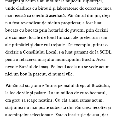
margini şi acum s-au întâlnit la mijlocul suprafeţei,
unde clădirea cu birouri şi laboratoare de cercetare încă
mai rezistă ca o redută asediată. Pământul din jur, deşi
n-a fost revendicat de niciun proprietar, a fost luat
bucată cu bucată prin hotărâri de guvern, prin decizii
ale comisiei locale de fond funciar, ale prefecturii sau
ale primăriei şi date cui trebuie. De exemplu, printr-o
decizie a Con­siliului Local, s-a luat pământ de la SCDL
pentru refacerea imaşului municipiului Buzău. Avea
nevoie Buzăul de imaș. Pe locul acela nu se vede acum
nici un bou la păscut, ci numai vile.
Pământul staţiunii e întins pe malul drept al Buzăului,
la loc de vile şi palate. La un milion de euro hectarul,
era greu să scape neatins. Cu cât a mai rămas acum,
staţiunea nu mai poate subzista din vânzarea recoltei și
a semințelor selecționate. Este o instituţie de stat, dar