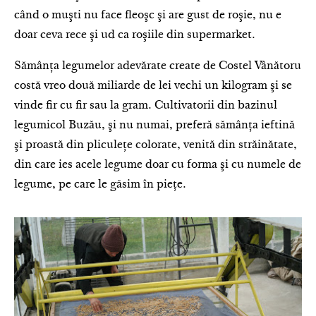
când o muşti nu face fleoşc şi are gust de roşie, nu e
doar ceva rece şi ud ca roşiile din supermarket.
Sămânţa legumelor adevărate create de Costel Vânătoru
costă vreo două miliarde de lei vechi un kilogram şi se
vinde fir cu fir sau la gram. Cultivatorii din bazinul
legumicol Buzău, şi nu numai, preferă sămânţa ieftină
şi proastă din pliculeţe colorate, venită din străinătate,
din care ies acele legume doar cu forma şi cu numele de
legume, pe care le găsim în pieţe.