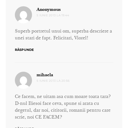
spune:
Anonymous
5 IUNIE 2013 LA 19:44
Superb portretul unui om, superba descriere a
unei stari de fapt. Felicitari, Viorel!
RĂSPUNDE
spune:
mihaela
5 IUNIE 2013 LA 20:56
Ce facem, ne uitam asa cum moare toata tara?
D-nul Iliesoi face ceva, spune si arata cu
degetul, dar noi, cititorii, romanii pentru care
scrie, noi CE FACEM?