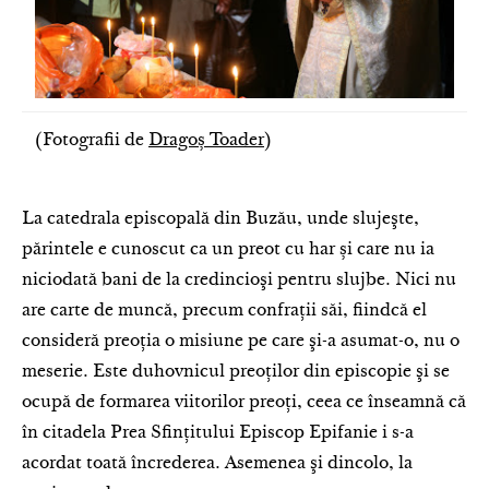
(Fotografii de
Dragoș Toader
)
La catedrala episco­pală din Buzău, unde slujeşte,
părintele e cunoscut ca un preot cu har și care nu ia
niciodată bani de la credincioşi pentru slujbe. Nici nu
are carte de muncă, precum confraţii săi, fiindcă el
consideră preoţia o misiune pe care şi-a asumat-o, nu o
meserie. Este duhovnicul preoţilor din episcopie şi se
ocupă de formarea viitorilor preoţi, ceea ce înseamnă că
în citadela Prea Sfinţitului Episcop Epifanie i s-a
acordat toată încrederea. Asemenea şi dincolo, la