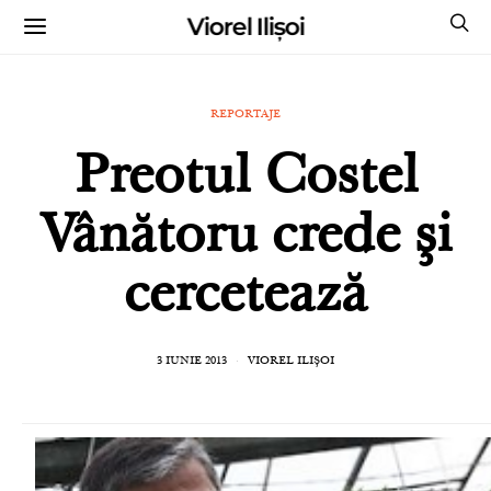
Viorel Ilișoi
CUMPĂRĂ CĂRȚILE ME
REPORTAJE
Preotul Costel
Vânătoru crede şi
cercetează
3 IUNIE 2013
VIOREL ILIȘOI