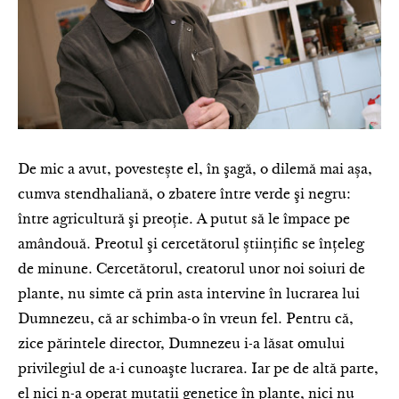
De mic a avut, povestește el, în şagă, o dilemă mai așa,
cumva stendhaliană, o zbatere între verde şi negru:
între agricultură şi preoţie. A putut să le împace pe
amândouă. Preotul şi cercetătorul științific se înțeleg
de minune. Cercetătorul, creatorul unor noi soiuri de
plante, nu simte că prin asta intervine în lucrarea lui
Dumnezeu, că ar schimba-o în vreun fel. Pentru că,
zice părintele director, Dumnezeu i-a lăsat omului
privilegiul de a-i cunoaşte lucrarea. Iar pe de altă parte,
el nici n-a operat mutaţii gene­tice în plante, nici nu