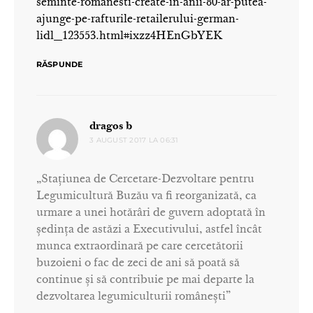
seminte-romanesti-create-in-anii-80-ar-putea-
ajunge-pe-rafturile-retailerului-german-
lidl_123553.html#ixzz4HEnGbYEK
RĂSPUNDE
spune:
dragos b
3 AUGUST 2017 LA 06:31
„Stațiunea de Cercetare-Dezvoltare pentru
Legumicultură Buzău va fi reorganizată, ca
urmare a unei hotărâri de guvern adoptată în
ședința de astăzi a Executivului, astfel încât
munca extraordinară pe care cercetătorii
buzoieni o fac de zeci de ani să poată să
continue și să contribuie pe mai departe la
dezvoltarea legumiculturii românești”