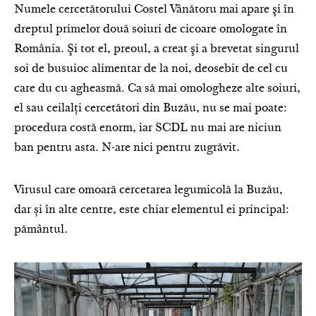
Numele cercetătorului Costel Vâ­nă­toru mai apare şi în
dreptul pri­melor două soiuri de cicoare omologate în
România. Şi tot el, preoul, a creat şi a brevetat singurul
soi de busuioc alimentar de la noi, deosebit de cel cu
care du cu agheasmă. Ca să mai omologheze alte soiuri,
el sau ceilalţi cercetători din Buzău, nu se mai poate:
procedura costă enorm, iar SCDL nu mai are niciun
ban pentru asta. N-are nici pentru zugrăvit.
Virusul care omoară cercetarea le­gumicolă la Buzău,
dar și în alte centre, este chiar elementul ei principal:
pământul.