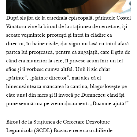
După slujba de la catedrala episco­pa­lă, părintele Costel
Vâ­nătoru vine la biroul de la staţiunea de cercetare, îşi
scoate veşmintele preoţeşti şi intră în clădire ca
director, în haine civile, dar sigur nu lasă cu totul afară
partea lui preoţească, pentru că angajaţii, care îl ştiu de
când era muncitor la sere, îl privesc acum într-un fel
sfios şi îi vorbesc cumva altfel. Unii îi zic chiar
„părinte”, „părinte director”, mai ales că el
binecuvântează mâncarea la cantină, blagoslo­veşte pe
câte unul din mers şi îl invocă pe Dumnezeu când îşi
pune semnă­tura pe vreun document: „Doamne-ajută!”
Biroul de la Staţiunea de Cercetare Dezvoltare
Legumicolă (SCDL) Buzău e rece ca o chilie de