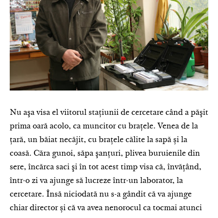
Nu aşa visa el viitorul staţiunii de cercetare când a păşit
prima oară acolo, ca muncitor cu braţele. Venea de la
țară, un băiat necăjit, cu brațele călite la sapă și la
coasă. Căra gunoi, săpa şanţuri, plivea buruienile din
sere, încărca saci şi în tot acest timp visa că, învăţând,
într-o zi va ajunge să lucreze într-un laborator, la
cercetare. Însă niciodată nu s-a gândit că va ajunge
chiar director și că va avea nenorocul ca tocmai atunci