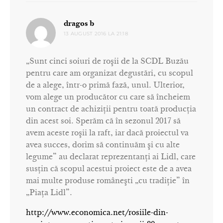
spune:
dragos b
13 AUGUST 2016 LA 21:18
„Sunt cinci soiuri de roşii de la SCDL Buzău
pentru care am organizat degustări, cu scopul
de a alege, într-o primă fază, unul. Ulterior,
vom alege un producător cu care să încheiem
un contract de achiziţii pentru toată producţia
din acest soi. Sperăm că în sezonul 2017 să
avem aceste roşii la raft, iar dacă proiectul va
avea succes, dorim să continuăm şi cu alte
legume” au declarat reprezentanţi ai Lidl, care
susţin că scopul acestui proiect este de a avea
mai multe produse româneşti „cu tradiţie” în
„Piaţa Lidl”.
http://www.economica.net/rosiile-din-