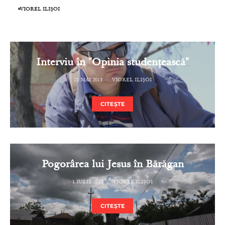
VIOREL ILIȘOI
Interviu în "Opinia studențească"
23 MAI 2013
VIOREL ILIȘOI
CITEȘTE
Pogorârea lui Jesus în Bărăgan
1 IULIE 2013
VIOREL ILIȘOI
CITEȘTE