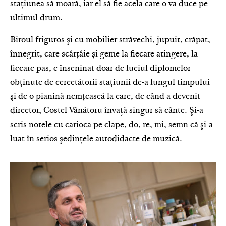
staţiunea să moară, iar el să fie acela care o va duce pe
ultimul drum.
Biroul friguros şi cu mobilier străvechi, jupuit, crăpat,
înnegrit, care scârţâie şi geme la fiecare atingere, la
fiecare pas, e înseninat doar de luciul diplomelor
obţinute de cercetătorii stațiunii de-a lungul timpului
şi de o pianină nemţească la care, de când a devenit
director, Costel Vânătoru învață singur să cânte. Şi-a
scris notele cu carioca pe clape, do, re, mi, semn că şi-a
luat în serios şedinţele autodidacte de muzică.